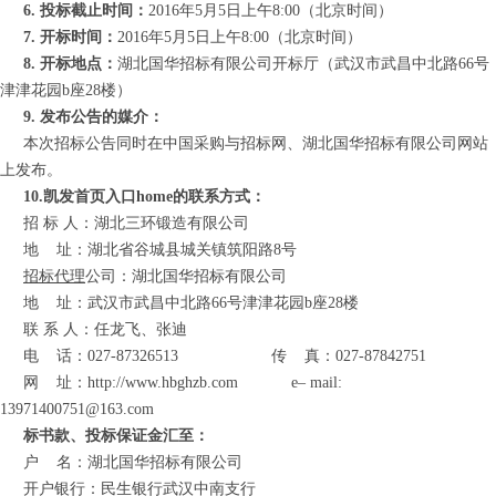
6. 投标截止时间：
2016年5月5日上午8:00（北京时间）
7. 开标时间：
2016年5月5日上午8:00（北京时间）
8. 开标地点：
湖北国华招标有限公司开标厅（武汉市武昌中北路66号
津津花园b座28楼）
9. 发布公告的媒介：
本次招标公告同时在中国采购与招标网、湖北国华招标有限公司网站
上发布。
10.凯发首页入口home的联系方式：
招 标 人：湖北三环锻造有限公司
地
址：湖北省谷城县城关镇筑阳路8号
招标代理
公司：湖北国华招标有限公司
地
址：
武汉市
武昌中北路66号津津花园b座28楼
联 系 人：任龙飞、张迪
电
话：027-87326513
传
真：027-87842751
网
址
：
http://www.hbghzb.com
e
–
mail:
13971400751@163.com
标书款、投标保证金汇至：
户
名：湖北国华招标有限公司
开户银行：民生银行武汉中南支行