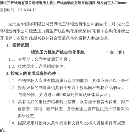
湖北三环锻造有限公司锻造压力机生产线自动化系统采购项目-凯发首页入口home
更新时间：2016-04-12
湖北国华招标有限公司受湖北三环锻造有限公司的委托，对“湖北三
环锻造有限公司锻造压力机生产线自动化系统采购”项目中自动化系统公
开招标，欢迎对此感兴趣并符合资质条件的投标人参加投标。
1
、招标范围：
锻造压力机生产线自动化系统
一台（套）
1,1
、
交货期：合同生效后五个月；
1.2
、
技术要求：详见招标文件。
2.
投标人的资质或资格条件：
2.1
、合格投标人应具有圆满履行合同的能力，具体应符合以下条件
:
2.2
、
投标设备的制造商须具有十年以上投标同种规格产品的设计、
iso9000
制造经验，并通过
系列质量认证体系认证；
2.3
、具有良好的银行资信和商业信誉，没有处于被责令停业，财产
被接管、冻结、破产状态，并告知企业资产提供抵押或担保的
实际状态。
2.4
、国家规定对投标人条件或招标文件对投标人资格条件有规定
的。