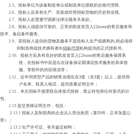
2.5
、投标单位为设备制造单位或制造单位授权的合格代理商。
2.6
、投标人应具有生产、安装或经营招标货物的历史和业绩。
2.7
、投标人必需遵守国家法律法规有关条款。
2.8
、投标人须提供可靠的、正常的凯发首页入口home的售后服务和
技术、备品备件服务。
2.9
、若投标人提供的货物及服务不是投标人生产或拥有的
,
则必须得
到制造商或技术拥有者向
招标代理
机构提供的正式授权书。
2.10
、
投标方应具有良好的凯发首页入口home的售后服务保障系
统，在投标书中应提出在设备保证期满后技术服务的具体措
施、零部件的供应情况等；
3
3
2.11
、
近年同类型产品的销售业绩应在
套（含
套）以上，提供用
户名单、联系人电话，提供质量证明文件；
2.12
、
本次招标不接受联合体形式投标，禁止转包和任何形式的分
包。
2.13 提交资格证明文件，包括：
2.13.1
投标人及制造商的企业法人营业执照（复印件，正本加盖公
章）；
2.13.2
生产许可证、有关鉴定材料；