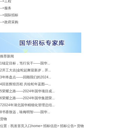
-->工程
-->服务
-->国际招标
-->政府采购
推荐新闻
1
锚定目标，笃行实干——国华...
2
开工大吉|金蛇起舞迎新岁，开...
3
年终盘点——回顾我们的2024...
4
回首辉煌历程 共绘蛇年蓝图—...
5
荣耀之路——2024年国华项目成...
6
荣耀之路——2024年国华集团荣...
7
2024年湖北国华精细化管理总结...
8
书香致远，咏梅明智——国华...
货物
位置：
凯发首页入口home
>
招标信息
>
招标公告
>
货物