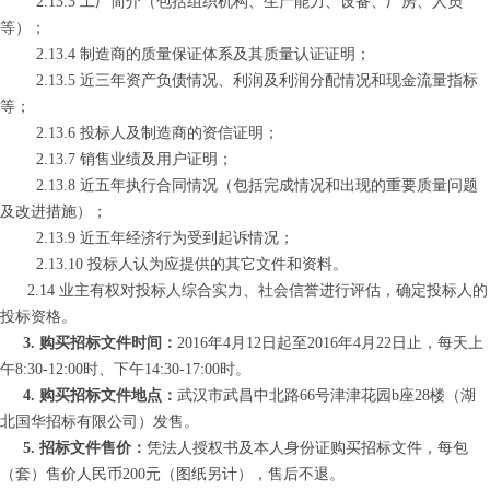
2.13.3
工厂简介（包括组织机构、生产能力、设备、厂房、人员
等）；
2.13.4
制造商的质量保证体系及其质量认证证明；
2.13.5
近三年资产负债情况、利润及利润分配情况和现金流量指标
等；
2.13.6
投标人及制造商的资信证明；
2.13.7
销售业绩及用户证明；
2.13.8
近五年执行合同情况（包括完成情况和出现的重要质量问题
及改进措施）；
2.13.9
近五年经济行为受到起诉情况；
2.13.10
投标人认为应提供的其它文件和资料。
2.14 业主有权对投标人综合实力、社会信誉进行评估，确定投标人的
投标资格。
3. 购买招标文件时间：
2016年4月12日起至2016年4月22日止，每天上
午8:30-12:00时、下午14:30-17:00时。
4. 购买招标文件地点：
武汉市武昌中北路66号津津花园b座28楼（湖
北国华招标有限公司）发售。
5. 招标文件售价：
凭法人授权书及本人身份证购买招标文件，每包
（套）售价人民币200元（图纸另计），售后不退。