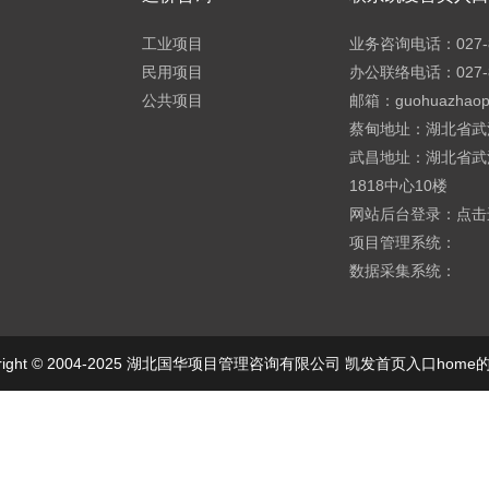
工业项目
业务咨询电话：027-8
民用项目
办公联络电话：027-8
公共项目
邮箱：
guohuazhao
蔡甸地址：湖北省武
武昌地址：湖北省武
1818中心10楼
网站后台登录：
点击
项目管理系统：
数据采集系统：
yright © 2004-2025 湖北国华项目管理咨询有限公司 凯发首页入口hom