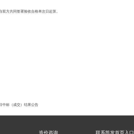
自双方共同签署验收合格单次日起算。
目中标（成交）结果公告
造价咨询
联系凯发首页入口h