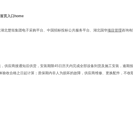
页入口home
日在湖北楚垣集团电子采购平台、中国招标投标公共服务平台、湖北国华
项目管理
咨询有
装，供应商接通知后供货，安装期限45日历天内完成全部设备到货及施工安装，逾期
体验收合格之日起计算；质保期内非人为损坏的故障，供应商维修、更换配件，不收