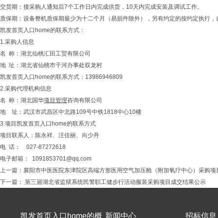
交货期：接采购人通知后7个工作日内完成供货，10天内完成安装及调试工作。
质保期：设备整机质保期最少为十二个月（易损件除外），另有约定的按约定执行，
凯发首页入口home的联系方式：
1.采购人信息
名 称：湖北仙桃汇田工贸有限公司
地 址：湖北省仙桃市干河办事处双龙村
凯发首页入口home的联系方式：13986946809
2.采购代理机构信息
名 称：湖北国华
项目管理
咨询有限公司
地 址：武汉市武昌区中北路109号中铁1818中心10楼
3.项目凯发首页入口home的联系方式
项目联系人：陈永祥、汪佳丽、向少丹
电 话： 027-87272618
电子邮箱：
1091853701@qq.com
上一篇：
襄阳市中医医院东津院区高端方形医用空气加压舱（附加氧疗中心）采购项
下一篇：
第三届湖北省监狱系统民警职工健步行活动服装采购项目成交结果公示
凯发首页入口home的概
新闻中心
招标信息