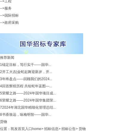
-->工程
-->服务
-->国际招标
-->政府采购
推荐新闻
1
锚定目标，笃行实干——国华...
2
开工大吉|金蛇起舞迎新岁，开...
3
年终盘点——回顾我们的2024...
4
回首辉煌历程 共绘蛇年蓝图—...
5
荣耀之路——2024年国华项目成...
6
荣耀之路——2024年国华集团荣...
7
2024年湖北国华精细化管理总结...
8
书香致远，咏梅明智——国华...
货物
位置：
凯发首页入口home
>
招标信息
>
招标公告
>
货物