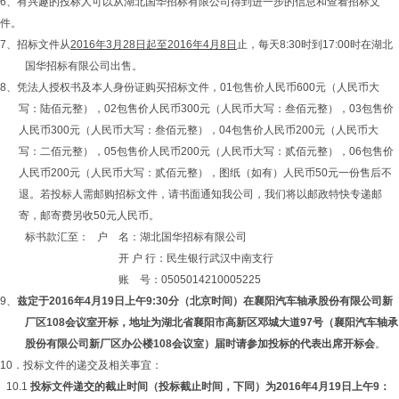
6、有兴趣的投标人可以从湖北国华招标有限公司得到进一步的信息和查看招标文
件。
7、招标文件从
2016年
3
月
28
日起至2016年
4
月8日
止，每天8:30时到17:00时在湖北
国华招标有限公司出售。
8、凭法人授权书及本人身份证购买招标文件，01包售价人民币600元（人民币大
写：陆佰元整），02包售价人民币300元（人民币大写：叁佰元整），03包售价
人民币300元（人民币大写：叁佰元整），04包售价人民币200元（人民币大
写：二佰元整），05包售价人民币200元（人民币大写：贰佰元整），06包售价
人民币200元（人民币大写：贰佰元整），图纸（如有）人民币50元一份售后不
退。若投标人需邮购招标文件，请书面通知我公司，我们将以邮政特快专递邮
寄，邮寄费另收50元人民币。
标书款汇至： 户 名：湖北国华招标有限公司
开 户 行：民生银行武汉中南支行
账 号：0505014210005225
9、
兹定于
2016
年
4
月19日上午9:30分（北京时间）在襄阳汽车轴承股份有限公司新
厂区108会议室开标，地址为湖北省襄阳市高新区邓城大道97号（襄阳汽车轴承
股份有限公司新厂区办公楼108会议室）届时请参加投标的代表出席开标会
。
10．投标文件的递交及相关事宜：
10.1
投标文件递交的截止时间（投标截止时间，下同）为2016年4月19日上午9：