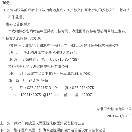
30分。
10.2 逾期送达的或者未送达指定地点或未按招标文件要求密封的投标文件，招标人
不予受理。
11. 发布公告的媒介
本次招标公告同时在中国采购与招标网、湖北国华招标有限公司网站上发布。
12. 招标人及招标代理机构
招 标 人：襄阳汽车轴承股份有限公司 湖北三环襄轴装备技术有限公司
地 址：湖北省襄阳市高新区邓城大道97号
联 系 人：张桂香； 电 话：0710-3577287
招标代理机构：湖北国华招标有限公司
地 址：武汉市武昌中北路66号津津花园b座28楼
联 系 人：任龙飞 张迪
电 话：027-87326513 传 真：027-87842751
e-mail:
13971400751@163.com
邮 编：430071
湖北国华招标有限公司
2016年3月28日
上一篇：
武汉市黄陂区人民医院采购医疗设备招标公告
下一篇：
鄂东医疗集团市妇幼保健院采购超声波诊断仪项目招标公告