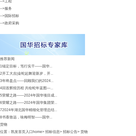
-->工程
-->服务
-->国际招标
-->政府采购
推荐新闻
1
锚定目标，笃行实干——国华...
2
开工大吉|金蛇起舞迎新岁，开...
3
年终盘点——回顾我们的2024...
4
回首辉煌历程 共绘蛇年蓝图—...
5
荣耀之路——2024年国华项目成...
6
荣耀之路——2024年国华集团荣...
7
2024年湖北国华精细化管理总结...
8
书香致远，咏梅明智——国华...
货物
位置：
凯发首页入口home
>
招标信息
>
招标公告
>
货物