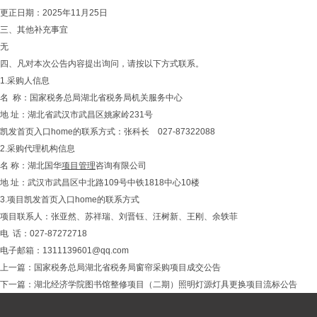
更正日期：2025年11月25日
三、其他补充事宜
无
四、凡对本次公告内容提出询问，请按以下方式联系。
1.采购人信息
名 称：国家税务总局湖北省税务局机关服务中心
地 址：湖北省武汉市武昌区姚家岭231号
凯发首页入口home的联系方式：张科长 027-87322088
2.采购代理机构信息
名 称：湖北国华
项目管理
咨询有限公司
地 址：武汉市武昌区中北路109号中铁1818中心10楼
3.项目凯发首页入口home的联系方式
项目联系人：张亚然、苏祥瑞、刘晋钰、汪树新、王刚、余轶菲
电 话：027-87272718
电子邮箱：
1311139601@qq.com
上一篇：
国家税务总局湖北省税务局窗帘采购项目成交公告
下一篇：
湖北经济学院图书馆整修项目（二期）照明灯源灯具更换项目流标公告