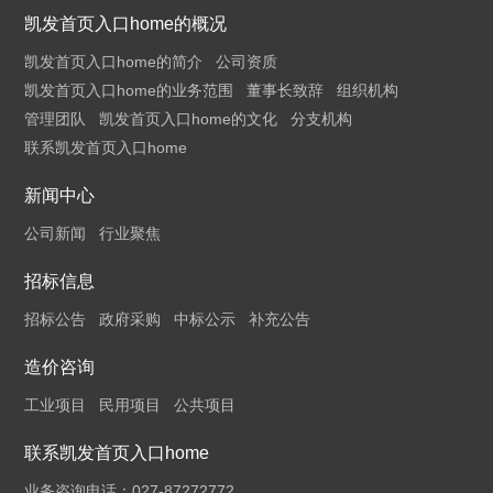
凯发首页入口home的概况
凯发首页入口home的简介
公司资质
凯发首页入口home的业务范围
董事长致辞
组织机构
管理团队
凯发首页入口home的文化
分支机构
联系凯发首页入口home
新闻中心
公司新闻
行业聚焦
招标信息
招标公告
政府采购
中标公示
补充公告
造价咨询
工业项目
民用项目
公共项目
联系凯发首页入口home
业务咨询电话：027-87272772