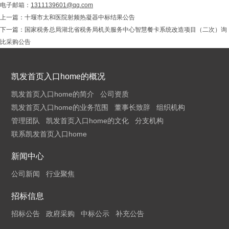
电子邮箱：
1311139601@qq.com
上一篇：
十堰市太和医院射频热凝器中标结果公告
下一篇：
国家税务总局湖北省税务局机关服务中心智慧餐卡系统改造项目（二次）询
比采购公告
凯发首页入口home的概况
凯发首页入口home的简介
公司资质
凯发首页入口home的业务范围
董事长致辞
组织机构
管理团队
凯发首页入口home的文化
分支机构
联系凯发首页入口home
新闻中心
公司新闻
行业聚焦
招标信息
招标公告
政府采购
中标公示
补充公告