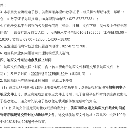
件；
3. 本项目为全流程电子标，供应商须办理ca数字证书（相关操作帮助详见：帮助中
心---ca数字证书办理指南，ca办理咨询电话：027-87272733）；
4. 在电子交易平台遇到的各类操作问题（登录、注册、文件下载、制作及上传标书等
问题），请拨打凯发首页入口home的技术支持电话010-21362559（工作日:08:00～
18:00；节假日:09:00～12:00，14:00～18:00)；
5. 企业注册信息审核进度问题咨询电话：027-87272708；
6. 项目具体业务问题请向代理机构联系人咨询。
四、响应文件送达地点及截止时间
1. 响应文件的递交截止时间（含上传加密电子响应文件和递交纸质响应文件（如
需））及开启时间：
2025
年
8
月
27
日
9
时
30
分（北京时间）；
2. 供应商应当在响应截止时间前，完成以下步骤：
（1）通过互联网使用ca数字证书登录电子交易平台，选择所投的标段将
加密的电子
响应文件
上传。供应商完成加密响应文件上传后，电子交易平台即时向供应商发出电
子签收凭证，递交时间以电子签收凭证载明的传输完成时间为准。
（2）如采购文件规定同时接收纸质响应文件，
供应商应在递交响应文件截止时间前
到开启现场递交密封的纸质响应文件
。递交纸质响应文件地址：武昌区中北路109号
中铁1818中心10楼
6
号会议室。