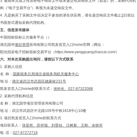
3. 逾期未完成上传加密电子响应文件或未递交纸质响应文件（如需）的，采购代理机
构（“电子交易平台”）将视为未递交响应文件。
4. 凡是购买了采购文件但决定不参加的潜在供应商，请在递交响应文件截止
3
日前以
书面形式通知采购代理机构。
五、信息发布媒体
中国招标投标公共服务平台（）
湖北国华
项目管理
咨询有限公司凯发首页入口home官网（网址：
阳光招采电子招标投标交易平台（https://www.yangguangzhaocai.com/）
六、
对本次采购提出询问，请按以下方式联系
1. 采购人信息
名 称：
国家税务总局湖北省税务局机关服务中心
地 址：
湖北省武汉市武昌区姚家岭231号
凯发首页入口home的联系方式：
张科长 027-87322088
2. 采购代理机构信息
名 称：湖北国华项目管理咨询有限公司
地 址：武汉市武昌区中北路109号中铁1818中心10楼
3. 项目凯发首页入口home的联系方式
项目联系人：
张亚然、
苏祥瑞、
刘晋钰、汪树新、王刚、余轶菲
电 话：
027-87272718