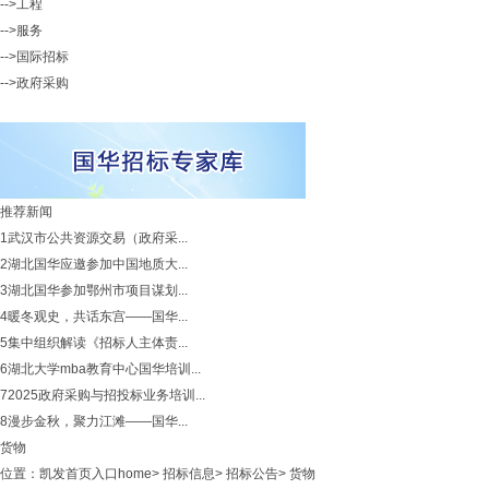
-->工程
-->服务
-->国际招标
-->政府采购
推荐新闻
1
武汉市公共资源交易（政府采...
2
湖北国华应邀参加中国地质大...
3
湖北国华参加鄂州市项目谋划...
4
暖冬观史，共话东宫——国华...
5
集中组织解读《招标人主体责...
6
湖北大学mba教育中心国华培训...
7
2025政府采购与招投标业务培训...
8
漫步金秋，聚力江滩——国华...
货物
位置：
凯发首页入口home
>
招标信息
>
招标公告
>
货物