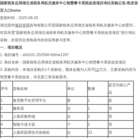
国家税务总局湖北省税务局机关服务中心智慧餐卡系统改造项目询比采购公告-凯发首
页入口home
更新时间：2025-08-20
湖北国华
项目管理
咨询有限公司受国家税务总局湖北省税务局机关服务中心的委托，
对其所需“国家税务总局湖北省税务局机关服务中心智慧餐卡系统改造项目”进行询比
采购，欢迎符合资格条件的供应商参与竞争。
一、项目概况
1. 项目编号：zb0101-202508-fzbhw1267
2. 项目名称：国家税务总局湖北省税务局机关服务中心智慧餐卡系统改造项目
3. 采购内容：本项目采购共1个采购包，预算金额为人民币
12
万元，主要采购内容为
智慧餐卡系统改造，详见第三章采购需求。
是否为核心产
序号
货物名称
单位
数量
品
1
食堂数字化管理平台
套
1
是
2
服务器
台
1
否
3
人脸采集终端
台
2
否
4
智能卡读卡器
个
2
否
5
人脸双面屏挂式收银机
台
23
否