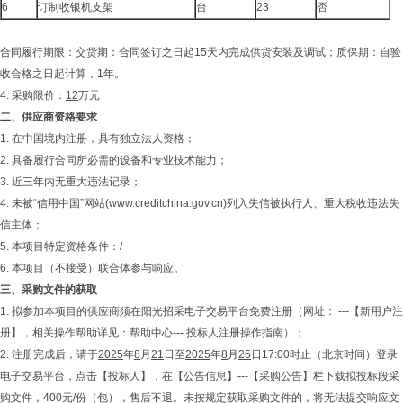
6
订制收银机支架
台
23
否
合同履行期限：交货期：合同签订之日起15天内完成供货安装及调试；质保期：自验
收合格之日起计算，1年。
4. 采购限价：
12
万元
二、供应商资格要求
1. 在中国境内注册，具有独立法人资格；
2. 具备履行合同所必需的设备和专业技术能力；
3. 近三年内无重大违法记录；
4. 未被“信用中国”网站(www.creditchina.gov.cn)列入失信被执行人、重大税收违法失
信主体；
5. 本项目特定资格条件：/
6. 本项目
（不接受）
联合体参与响应。
三、采购文件的获取
1. 拟参加本项目的供应商须在阳光招采电子交易平台免费注册（网址： ---【新用户注
册】，相关操作帮助详见：帮助中心--- 投标人注册操作指南）；
2. 注册完成后，请于
2025
年
8
月
21
日至
2025
年
8
月
25
日17:00时止（北京时间）登录
电子交易平台，点击【投标人】，在【公告信息】---【采购公告】栏下载拟投标段采
购文件，400元/份（包），售后不退。未按规定获取采购文件的，将无法提交响应文