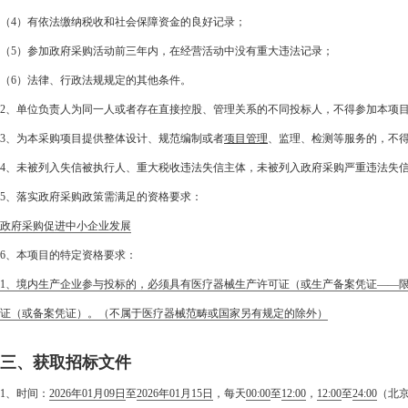
（4）有依法缴纳税收和社会保障资金的良好记录；
（5）参加政府采购活动前三年内，在经营活动中没有重大违法记录；
（6）法律、行政法规规定的其他条件。
2、单位负责人为同一人或者存在直接控股、管理关系的不同投标人，不得参加本项
3、为本采购项目提供整体设计、规范编制或者
项目管理
、监理、检测等服务的，不
4、未被列入失信被执行人、重大税收违法失信主体，未被列入政府采购严重违法失
5、落实政府采购政策需满足的资格要求：
政府采购促进中小企业发展
6、本项目的特定资格要求：
1、境内生产企业参与投标的，必须具有医疗器械生产许可证（或生产备案凭证——限
证（或备案凭证）。（不属于医疗器械范畴或国家另有规定的除外）
三、获取招标文件
1、时间：
2026年01月09日
至
2026年01月15日
，每天
00:00
至
12:00
，
12:00
至
24:00
（北