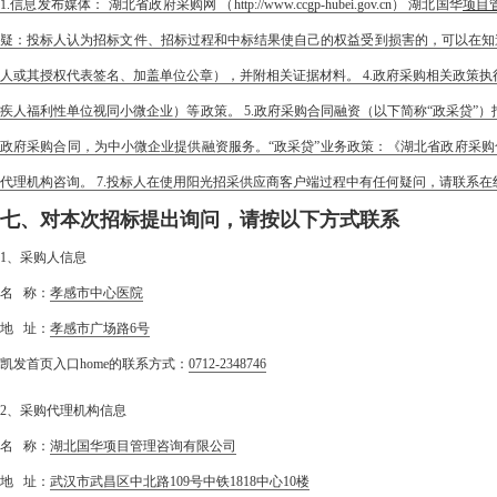
1.信息发布媒体： 湖北省政府采购网 （http://www.ccgp-hubei.gov.cn） 湖北国华
项目
疑：投标人认为招标文件、招标过程和中标结果使自己的权益受到损害的，可以在知
人或其授权代表签名、加盖单位公章），并附相关证据材料。 4.政府采购相关政策
疾人福利性单位视同小微企业）等政策。 5.政府采购合同融资（以下简称“政采贷
政府采购合同，为中小微企业提供融资服务。“政采贷”业务政策：《湖北省政府采购合同融资实施方案
代理机构咨询。 7.投标人在使用阳光招采供应商客户端过程中有任何疑问，请联系在线客服或拨打4
七、对本次招标提出询问，请按以下方式联系
1、采购人信息
名 称：
孝感市中心医院
地 址：
孝感市广场路6号
凯发首页入口home的联系方式：
0712-2348746
2、采购代理机构信息
名 称：
湖北国华项目管理咨询有限公司
地 址：
武汉市武昌区中北路109号中铁1818中心10楼