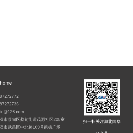
ome
7272772
7272736
pin@126.com
汉市蔡甸区蔡甸街道茂源社区205室
扫一扫关注湖北国华
汉市武昌区中北路109号凯德广场