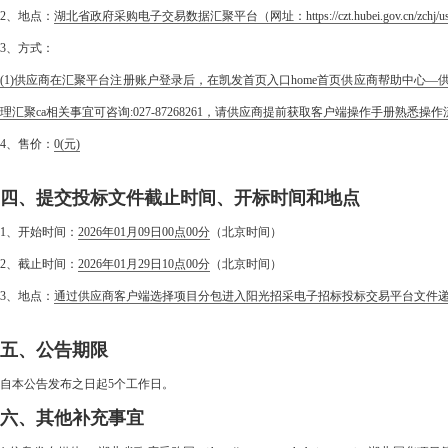
2、地点：
湖北省政府采购电子交易数据汇聚平台（网址：https://czt.hubei.gov.cn/zch
3、方式：
(1)供应商在汇聚平台注册账户登录后，在凯发首页入口home首页供应商帮助中心—供
理汇聚ca相关事宜可咨询:027-87268261，请供应商提前获取客户端操作手册熟悉操作流
4、售价：
0
(元)
四、提交投标文件截止时间、开标时间和地点
1、开始时间：
2026年01月09日00点00分
（北京时间）
2、截止时间：
2026年01月29日10点00分
（北京时间）
3、地点：
通过供应商客户端选择项目分包进入阳光招采电子招标投标交易平台文件
五、公告期限
自本公告发布之日起5个工作日。
六、其他补充事宜