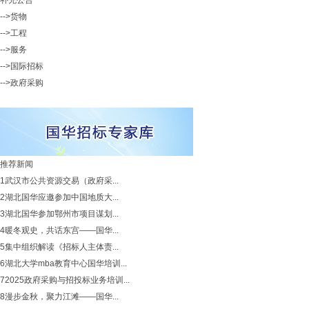
补充公告
-->货物
-->工程
-->服务
-->国际招标
-->政府采购
推荐新闻
1
武汉市公共资源交易（政府采...
2
湖北国华应邀参加中国地质大...
3
湖北国华参加鄂州市项目谋划...
4
暖冬观史，共话东宫——国华...
5
集中组织解读《招标人主体责...
6
湖北大学mba教育中心国华培训...
7
2025政府采购与招投标业务培训...
8
漫步金秋，聚力江滩——国华...