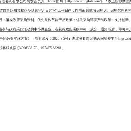
管理
咨询有限公司凯发首页入口home官网（http://www.hbghzb.com/） 2
道或者应知其权益受到损害之日起7个工作日内，以书面形式向采购人、采购代理机
执行：落实政府采购强制、优先采购节能产品政策；优先采购环保产品政策；支持创新
”）指参与政府采购活动的中小微企业，在获得政府采购中标（成交）通知书后，即可向
》（鄂财采发﹝2020﹞5号）湖北省政府采购合同融资平台https://czt.hubei.
006398178、027-87268261。