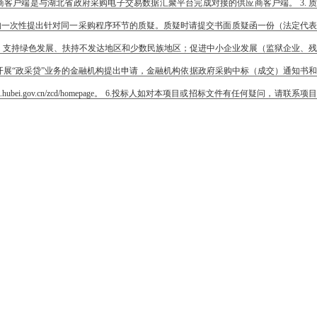
.以上所称供应商客户端是与湖北省政府采购电子交易数据汇聚平台完成对接的供应商客户端。 3. 
构一次性提出针对同一采购程序环节的质疑。质疑时请提交书面质疑函一份（法定代表
、支持绿色发展、扶持不发达地区和少数民族地区；促进中小企业发展（监狱企业、残
开展“政采贷”业务的金融机构提出申请，金融机构依据政府采购中标（成交）通知书和
gov.cn/zcd/homepage。 6.投标人如对本项目或招标文件有任何疑问，请联系项目