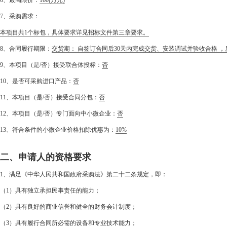
6、最高限价：
160
(万元)
7、采购需求：
本项目共1个标包，具体要求详见招标文件第三章要求。
8、合同履行期限：
交货期： 自签订合同后30天内完成交货、安装调试并验收合格 ，
9、本项目（是/否）接受联合体投标：
否
10、是否可采购进口产品：
否
11、本项目（是/否）接受合同分包：
否
12、本项目（是/否）专门面向中小微企业：
否
13、符合条件的小微企业价格扣除优惠为：
10%
二、申请人的资格要求
1、满足《中华人民共和国政府采购法》第二十二条规定，即：
（1）具有独立承担民事责任的能力；
（2）具有良好的商业信誉和健全的财务会计制度；
（3）具有履行合同所必需的设备和专业技术能力；