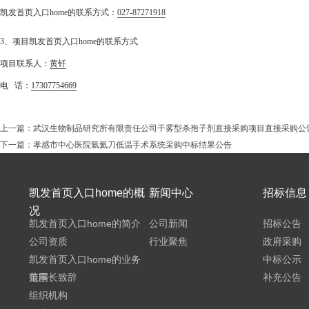
凯发首页入口home的联系方式：
027-87271918
3、项目凯发首页入口home的联系方式
项目联系人：
黄钎
电 话：
17307754669
上一篇：
武汉生物制品研究所有限责任公司干雾型杀孢子剂直接采购项目直接采购公
下一篇：
孝感市中心医院氩氦刀低温手术系统采购中标结果公告
凯发首页入口home的概
新闻中心
招标信息
况
凯发首页入口home的简介
公司新闻
招标公告
公司资质
行业聚焦
政府采购
凯发首页入口home的业务
中标公示
范围
董事长致辞
补充公告
组织机构