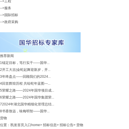
-->工程
-->服务
-->国际招标
-->政府采购
推荐新闻
1
锚定目标，笃行实干——国华...
2
开工大吉|金蛇起舞迎新岁，开...
3
年终盘点——回顾我们的2024...
4
回首辉煌历程 共绘蛇年蓝图—...
5
荣耀之路——2024年国华项目成...
6
荣耀之路——2024年国华集团荣...
7
2024年湖北国华精细化管理总结...
8
书香致远，咏梅明智——国华...
货物
位置：
凯发首页入口home
>
招标信息
>
招标公告
>
货物