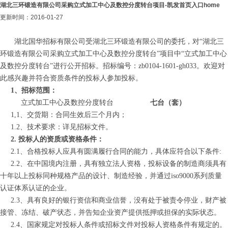
湖北三环锻造有限公司采购立式加工中心及数控分度转台项目-凯发首页入口home
更新时间：2016-01-27
湖北国华招标有限公司受湖北三环锻造有限公司的委托，对“湖北三
环锻造有限公司采购
立式加工中心及数控分度转台”项目中“立式加工中心
及数控分度转台”进行公开招标。招标编号：
zb0104-1601-gh033
。欢迎对
此感兴趣并符合资质条件的投标人参加投标。
1
、招标范围：
立式加工中心及数控分度转台
七台（套）
1,1
、
交货期：合同生效后三个月内；
1.2
、
技术要求：详见招标文件。
2.
投标人的资质或资格条件：
2.1
、合格投标人应具有圆满履行合同的能力，具体应符合以下条件
:
2.2
、在中国境内注册，具有独立法人资格，投标设备的制造商须具有
十年以上投标同种规格产品的设计、制造经验，并通过
iso9000
系列质量
认证体系认证的企业。
2.3
、具有良好的银行资信和商业信誉，没有处于被责令停业，财产被
接管、冻结、破产状态，并告知企业资产提供抵押或担保的实际状态。
2.4
、国家规定对投标人条件或招标文件对投标人资格条件有规定的。