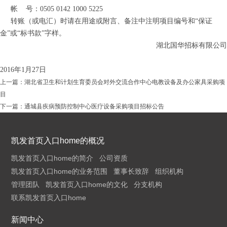
帐
号：0505 0142 1000 5225
转账（或电汇）时请在用途或附言、备注中注明项目编号和“保证
金”或“标书款”字样。
湖北国华招标有限公司
2016
年
1
月
27
日
上一篇：
湖北省卫生和计划生育委员会对外交流合作中心电教设备及办公家具采购项
目
下一篇：
通城县疾病预防控制中心医疗设备采购项目招标公告
凯发首页入口home的概况
凯发首页入口home的简介
公司资质
凯发首页入口home的业务范围
董事长致辞
组织机构
管理团队
凯发首页入口home的文化
分支机构
联系凯发首页入口home
新闻中心