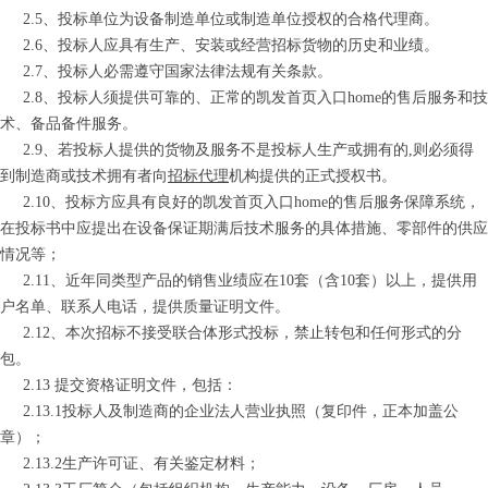
2.5
、投标单位为设备制造单位或制造单位授权的合格代理商。
2.6
、投标人应具有生产、安装或经营招标货物的历史和业绩。
2.7
、投标人必需遵守国家法律法规有关条款。
2.8
、投标人须提供可靠的、正常的凯发首页入口home的售后服务和技
术、备品备件服务。
2.9
、若投标人提供的货物及服务不是投标人生产或拥有的
,
则必须得
到制造商或技术拥有者向
招标代理
机构提供的正式授权书。
2.10
、投标方应具有良好的凯发首页入口home的售后服务保障系统，
在投标书中应提出在设备保证期满后技术服务的具体措施、零部件的供应
情况等；
2.11
、近年同类型产品的销售业绩应在
10
套（含
10
套）以上，提供用
户名单、联系人电话，提供质量证明文件。
2.12
、本次招标不接受联合体形式投标，禁止转包和任何形式的分
包。
2.13
提交资格证明文件，包括：
2.13.1
投标人及制造商的企业法人营业执照（复印件，正本加盖公
章）；
2.13.2
生产许可证、有关鉴定材料；