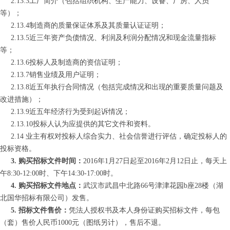
2.13.3
工厂简介（包括组织机构、生产能力、设备、厂房、人员
等）；
2.13.4
制造商的质量保证体系及其质量认证证明；
2.13.5
近三年资产负债情况、利润及利润分配情况和现金流量指标
等；
2.13.6
投标人及制造商的资信证明；
2.13.7
销售业绩及用户证明；
2.13.8
近五年执行合同情况（包括完成情况和出现的重要质量问题及
改进措施）；
2.13.9
近五年经济行为受到起诉情况；
2.13.10
投标人认为应提供的其它文件和资料。
2.14
业主有权对投标人综合实力、社会信誉进行评估，确定投标人的
投标资格。
3. 购买招标文件时间：
201
6
年
1
月
27
日起至
2016
年
2
月
12
日
止，每天上
午8:30-12:00时、下午14:30-17:00时。
4. 购买招标文件地点：
武汉市武昌中北路66号津津花园b座28楼（湖
北国华招标有限公司）发售。
5. 招标文件售价：
凭法人授权书及本人身份证购买招标文件，每包
（套）售价人民币1000元（图纸另计），售后不退。