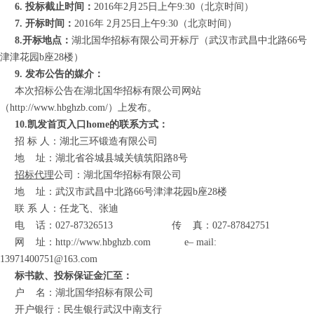
6. 投标截止时间：
201
6
年
2
月
25
日上午
9
:
3
0（北京时间）
7. 开标时间：
201
6
年
2
月
25
日上午
9
:
3
0（北京时间）
8.开标地点：
湖北国华招标有限公司开标厅（武汉市武昌中北路66号
津津花园b座28楼）
9. 发布公告的媒介：
本次招标公告在湖北国华招标有限公司网站
（http://www.hbghzb.com/）上发布。
10.凯发首页入口home的联系方式：
招 标 人：湖北三环锻造有限公司
地
址：湖北省谷城县城关镇筑阳路8号
招标代理
公司：湖北国华招标有限公司
地
址：
武汉市
武昌中北路66号津津花园b座28楼
联 系 人：任龙飞、张迪
电
话：027-87326513
传
真：027-87842751
网
址
：
http://www.hbghzb.com
e
–
mail:
13971400751@163.com
标书款、投标保证金汇至：
户
名：湖北国华招标有限公司
开户银行：民生银行武汉中南支行