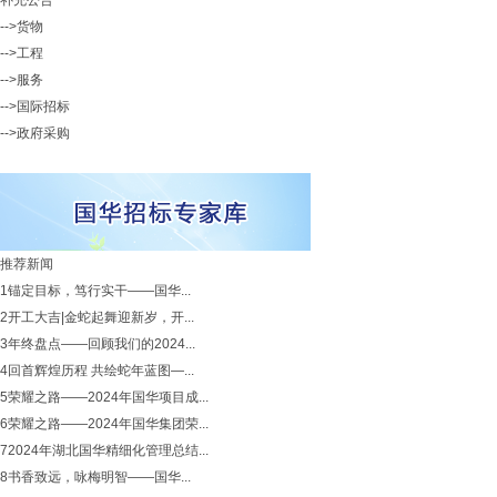
补充公告
-->货物
-->工程
-->服务
-->国际招标
-->政府采购
推荐新闻
1
锚定目标，笃行实干——国华...
2
开工大吉|金蛇起舞迎新岁，开...
3
年终盘点——回顾我们的2024...
4
回首辉煌历程 共绘蛇年蓝图—...
5
荣耀之路——2024年国华项目成...
6
荣耀之路——2024年国华集团荣...
7
2024年湖北国华精细化管理总结...
8
书香致远，咏梅明智——国华...