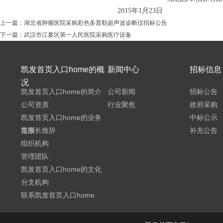
201
5
年
1
月
2
3
日
上一篇：
湖北省肿瘤医院采购彩色多普勒超声波诊断仪招标公告
下一篇：
武汉市江夏区第一人民医院采购医疗设备
凯发首页入口home的概
新闻中心
招标信息
况
凯发首页入口home的简介
公司新闻
招标公告
公司资质
行业聚焦
政府采购
凯发首页入口home的业务
中标公示
范围
董事长致辞
补充公告
组织机构
管理团队
凯发首页入口home的文化
分支机构
联系凯发首页入口home