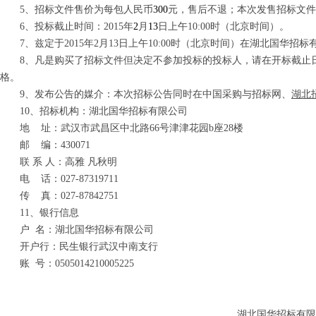
5、招标文件售价为每包人民币
300
元，售后不退
；
本次发售招标文件
6、投标截止时间：201
5
年
2
月
13
日
上午
10
:
00
时（北京时间）。
7、兹定于2015年2月13日上午10:00时（北京时间）在湖北国
8、凡
是购买了招标文件但决定不参加投标的投标人，请在开标截止
格。
9、发布公告的媒介：本次招标公告同时在中国采购与招标网、
湖北
10、招标机构：湖北国华招标有限公司
地 址：武汉市武昌区中北路66号津津花园b座28楼
邮 编：430071
联 系 人：高雅 凡秋明
电 话：027-
8
7319711
传 真：027-
8
7842751
11、银行信息
户 名：湖北国华招标有限公司
开户行：民生银行武汉中南支行
账 号：0505014210005225
湖北国华招标有限