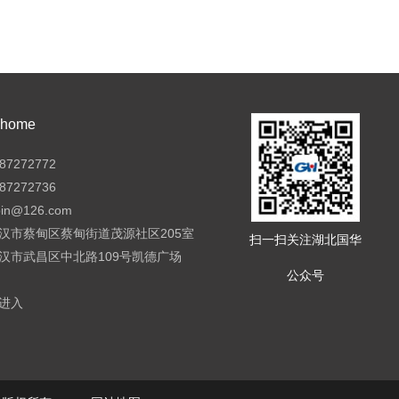
ome
7272772
7272736
pin@126.com
汉市蔡甸区蔡甸街道茂源社区205室
扫一扫关注湖北国华
汉市武昌区中北路109号凯德广场
公众号
进入