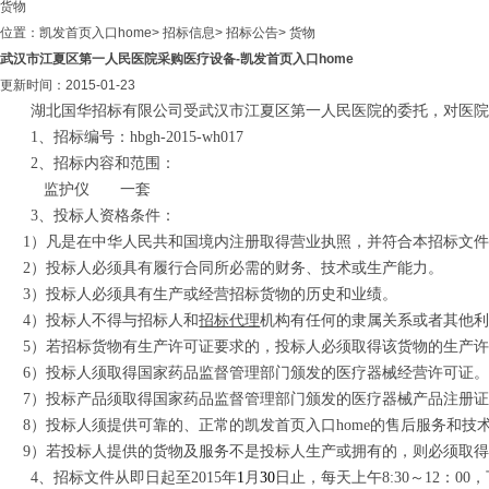
货物
位置：
凯发首页入口home
>
招标信息
>
招标公告
>
货物
武汉市江夏区第一人民医院采购医疗设备-凯发首页入口home
更新时间：2015-01-23
湖北国华招标有限公司受武汉市江夏区第一人民医院的委托，对医院
1、招标编号：
hbgh-2015-wh017
2、招标内容和范围：
监护仪
一套
3、
投标人资格条件：
1）凡是在中华人民共和国境内注册取得营业执照，并符合本招标文
2）投标人必须具有履行合同所必需的财务、技术或生产能力。
3）投标人必须具有生产或经营招标货物的历史和业绩。
4）投标人不得与招标人和
招标代理
机构有任何的隶属关系或者其他
5）若招标货物有生产许可证要求的，投标人必须取得该货物的生产
6）投标人须取得国家药品监督管理部门颁发的医疗器械经营许可证
7）投标产品须取得国家药品监督管理部门颁发的医疗器械产品注册
8）投标人须提供可靠的、正常的凯发首页入口home的售后服务和技
9）若投标人提供的货物及服务不是投标人生产或拥有的，则必须取
4、招标文件从
即日起
至
201
5
年
1
月
30
日止，
每天上午8:30～
12：00，