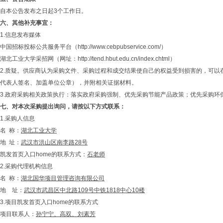
自本公告发布之日起3个工作日。
六、
其他补充事宜：
1.信息发布媒体
中国招标投标公共服务平台（http://www.cebpubservice.com/）
湖北工业大学采招网（网址：http://tend.hbut.edu.cn/index.chtml）
2.质疑。供应商认为采购文件、采购过程和成交结果使自己的权益受到损害的，可
代表人签名、加盖单位公章），并附相关证据材料。
3.政府采购相关政策执行：落实政府采购强制、优先采购节能产品政策；优先采购
七、
对本次采购提出询问，请按以下方式联系：
1.采购人信息
名 称：
湖北工业大学
地 址：
武汉市洪山区南李路28号
凯发首页入口home的联系方式：
石老师
2.采购代理机构信息
名 称：
湖北国华
项目管理
咨询有限公司
地 址：
武汉市
武昌区中北路109号中铁1818中心10楼
3.项目凯发首页入口home的联系方式
项目联系人：
孙宁宁、高双、刘素芳