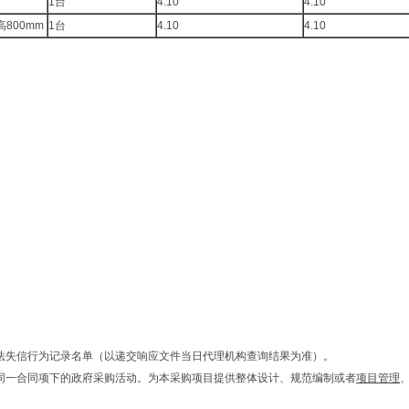
1台
4.10
4.10
高800mm
1台
4.10
4.10
违法失信行为记录名单（以递交响应文件当日代理机构查询结果为准）。
目同一合同项下的政府采购活动。为本采购项目提供整体设计、规范编制或者
项目管理