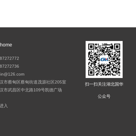
ome
7272772
7272736
pin@126.com
汉市蔡甸区蔡甸街道茂源社区205室
扫一扫关注湖北国华
汉市武昌区中北路109号凯德广场
公众号
进入