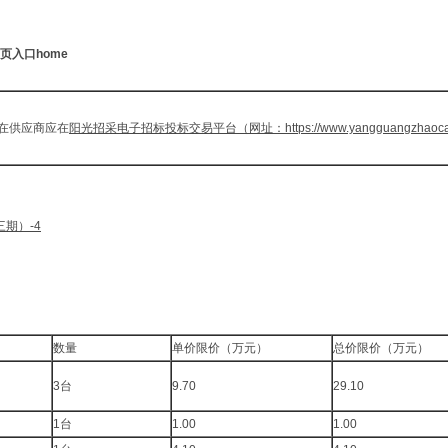
入口home
在供应商应在
阳光招采电子招标投标交易平台（网址：
https://www.yangguangzhaoca
期）-4
数量
单价限价（万元）
总价限价（万元）
3台
9.70
29.10
1台
1.00
1.00