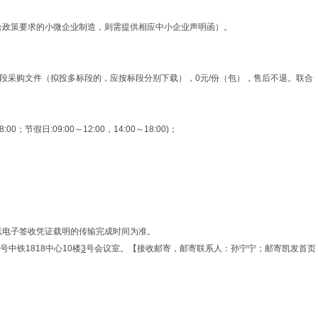
符合政策要求的小微企业制造，则需提供相应中小企业声明函）。
投标段采购文件（拟投多标段的，应按标段分别下载），0元/份（包），售后不退。联合
日:09:00～12:00，14:00～18:00)；
以电子签收凭证载明的传输完成时间为准。
中铁1818中心10楼
3
号会议室。【接收邮寄，邮寄联系人：孙宁宁；邮寄凯发首页