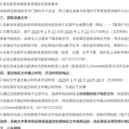
5.落实政府采购政策需满足的资格要求：
本政府采购项目非专门面向中小企业，即小微企业参与本项目可享受政府采购中小企
三、
获取采购文件
：
1.拟参加本项目的供应商须在阳光招采电子交易平台免费注册（网址： ---【新用户注
2.注册完成后，请于
2026
年
1
月
17
日至
2026
年
1
月
23
日17:00时止（北京时
体参与响应的，由牵头人注册及下载采购文件。未按规定获取采购文件的，将无法提
3.本项目为全流程电子标，供应商须办理ca数字证书（相关操作帮助详见：帮助中心---c
4.在电子交易平台遇到的各类操作问题（登录、注册、文件下载、制作及上传标书等问题），请拨打凯
5.企业注册信息审核进度问题咨询电话：027-87272708；
6.项目具体业务问题请向代理机构联系人咨询（凯发首页入口home的联系方式详见
四、
递交响应文件截止时间、开启时间和地点：
1.响应文件递交截止时间及开启时间：
2026
年
1
月
28
日
14
时
30
分（北京时间）；
2.供应商应当在递交响应文件截止时间前，完成以下步骤：
1)通过互联网登录电子交易平台，选择所投的标段
上传加密的电子响应文件
。供应商
2)采购文件规定同时接收纸质响应文件，供应商应在递交响应文件截止时间前到开启现
入口home的联系方式：027-87272702】
3.逾期未完成上传加密电子响应文件或未递交纸质响应文件的，采购代理机构（电子
说明：采购文件要求供应商现场递交纸质响应文件或样品的，供应商应合理安排行程
五、
公告期限