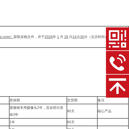
i.com/
）
获取采购文件，并于
2026
年
1
月
28
日
14
点
30
分（北京时间）前提交响应
质保期
交货期
备注
显微镜专用摄像头2年，其余部分质
90天
核心产品
保3年
1年
60天