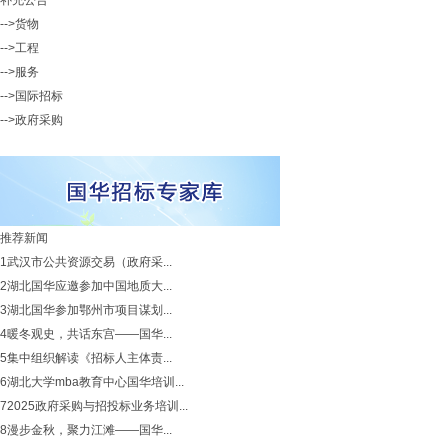
补充公告
-->货物
-->工程
-->服务
-->国际招标
-->政府采购
推荐新闻
1
武汉市公共资源交易（政府采...
2
湖北国华应邀参加中国地质大...
3
湖北国华参加鄂州市项目谋划...
4
暖冬观史，共话东宫——国华...
5
集中组织解读《招标人主体责...
6
湖北大学mba教育中心国华培训...
7
2025政府采购与招投标业务培训...
8
漫步金秋，聚力江滩——国华...