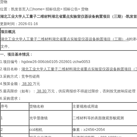
货物
位置：
凯发首页入口home
>
招标信息
>
招标公告
>
货物
湖北工业大学人工量子二维材料湖北省重点实验室仪器设备购置项目（三期）-凯发首页
更新时间：2026-01-16
项目概况
湖北工业大学人工量子二维材料湖北省重点实验室仪器设备购置项目（三期）-4
的潜
文件。
一、
项目基本情况：
1.项目编号：hgdxw26-006/zb0105-202601-zchw0053
2.项目名称：
湖北工业大学人工量子二维材料湖北省重点实验室仪器设备购置项目（三
3.采购方式：竞争性磋商
4.预算金额：
38.30
万元
5.最高限价（如有）：
38.30
万元，供应商报价不得超过限价，否则按无效响应处理
6.采购需求
：
序号
货物名称
主要规格或用途
1
光学显微镜
二维材料等的表面微观形貌观测
2
ccd相机
像素：≥2456×2054