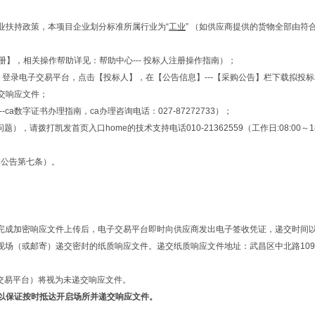
业扶持政策，本项目企业划分标准所属行业为“
工业
” （如供应商提供的货物全部由
册】，相关操作帮助详见：帮助中心--- 投标人注册操作指南）；
间）登录电子交易平台，点击【投标人】，在【公告信息】---【采购公告】栏下载拟
交响应文件；
a数字证书办理指南，ca办理咨询电话：027-87272733）；
发首页入口home的技术支持电话010-21362559（工作日:08:00～18:00；节假
本公告第七条）。
完成加密响应文件上传后，电子交易平台即时向供应商发出电子签收凭证，递交时间
场（或邮寄）递交密封的纸质响应文件。递交纸质响应文件地址：武昌区中北路109号
交易平台）将视为未递交响应文件。
以保证按时抵达开启场所并递交响应文件。