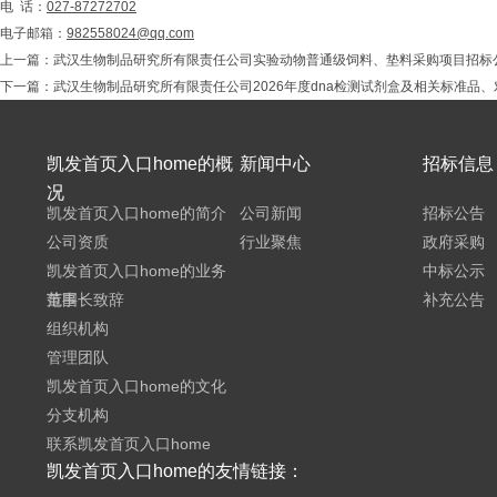
电 话：
027-87272702
电子邮箱：
982558024@qq.com
上一篇：
武汉生物制品研究所有限责任公司实验动物普通级饲料、垫料采购项目招标
下一篇：
武汉生物制品研究所有限责任公司2026年度dna检测试剂盒及相关标准品
凯发首页入口home的概
新闻中心
招标信息
况
凯发首页入口home的简介
公司新闻
招标公告
公司资质
行业聚焦
政府采购
凯发首页入口home的业务
中标公示
范围
董事长致辞
补充公告
组织机构
管理团队
凯发首页入口home的文化
分支机构
联系凯发首页入口home
凯发首页入口home的友情链接：