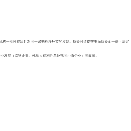
理机构一次性提出针对同一采购程序环节的质疑。质疑时请提交书面质疑函一份（法定
企业发展（监狱企业、残疾人福利性单位视同小微企业）等政策。