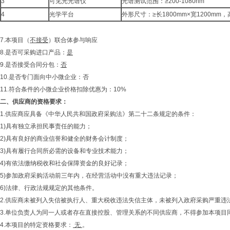
3
可见光光谱仪
光谱测试范围：≥200-1080nm
4
光学平台
外形尺寸：≥长1800mm×宽1200mm，
7.本项目（
不接受
）联合体参与响应
8.是否可采购进口产品：
是
9.是否接受合同分包：
否
10.是否专门面向中小微企业：否
11.符合条件的小微企业价格扣除优惠为：10%
二、
供应商的资格要求：
1.供应商应具备《中华人民共和国政府采购法》第二十二条规定的条件：
1)具有独立承担民事责任的能力；
2)具有良好的商业信誉和健全的财务会计制度；
3)具有履行合同所必需的设备和专业技术能力；
4)有依法缴纳税收和社会保障资金的良好记录；
5)参加政府采购活动前三年内，在经营活动中没有重大违法记录；
6)法律、行政法规规定的其他条件。
2.供应商未被列入失信被执行人、重大税收违法失信主体，未被列入政府采购严重
3.单位负责人为同一人或者存在直接控股、管理关系的不同供应商，不得参加本项
4.本项目的特定资格要求：
无
。