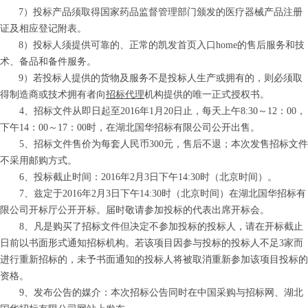
7）投标产品须取得国家药品监督管理部门颁发的医疗器械产品注册
证及相应登记附表。
8）投标人须提供可靠的、正常的凯发首页入口home的售后服务和技
术、备品和备件服务。
9）若投标人提供的货物及服务不是投标人生产或拥有的，则必须取
得制造商或技术拥有者向
招标代理
机构提供的唯一正式授权书。
4、招标文件从
即日起
至
201
6
年
1月20日
止，
每天上午8:30～
12：00，
下午14：00
～
17：00
时，在湖北国华招标有限公司公开出售。
5、招标文件售价为每套人民币
3
00元，售后不退
；
本次发售招标文件
不采用邮购方式。
6、投标截止时间：201
6
年
2月3日下午14:30时
（北京时间）。
7、兹定于201
6
年
2月3日
下午14:30时（北京时间）在湖北国华招标有
限公司开标厅公开开标。届时敬请参加投标的代表出席开标会。
8、凡
是购买了招标文件但决定不参加投标的投标人，请在开标截止
日前以书面形式通知招标机构。若该项目因参与投标的投标人不足3家而
进行重新招标的，未予书面通知的投标人将被取消重新参加该项目投标的
资格。
9、发布公告的媒介：本次招标公告同时在中国采购与招标网、湖北