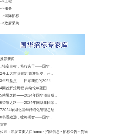
-->工程
-->服务
-->国际招标
-->政府采购
推荐新闻
1
锚定目标，笃行实干——国华...
2
开工大吉|金蛇起舞迎新岁，开...
3
年终盘点——回顾我们的2024...
4
回首辉煌历程 共绘蛇年蓝图—...
5
荣耀之路——2024年国华项目成...
6
荣耀之路——2024年国华集团荣...
7
2024年湖北国华精细化管理总结...
8
书香致远，咏梅明智——国华...
货物
位置：
凯发首页入口home
>
招标信息
>
招标公告
>
货物