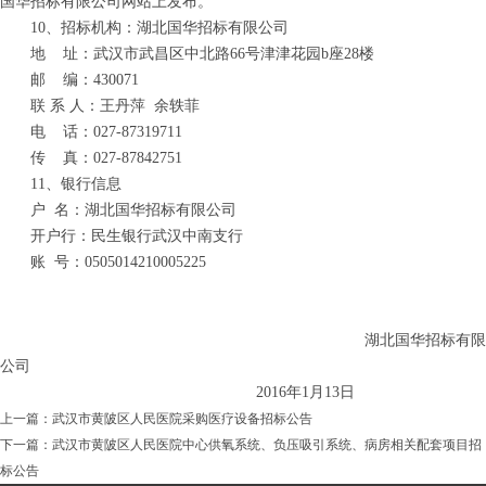
国华招标有限公司网站上发布。
10、招标机构：湖北国华招标有限公司
地 址：武汉市武昌区中北路66号津津花园b座28楼
邮 编：430071
联 系 人：王丹萍 余轶菲
电 话：027-
8
7319711
传 真：027-
8
7842751
11、银行信息
户 名：湖北国华招标有限公司
开户行：民生银行武汉中南支行
账 号：0505014210005225
湖北国华招标有限
公司
201
6
年
1
月
13
日
上一篇：
武汉市黄陂区人民医院采购医疗设备招标公告
下一篇：
武汉市黄陂区人民医院中心供氧系统、负压吸引系统、病房相关配套项目招
标公告