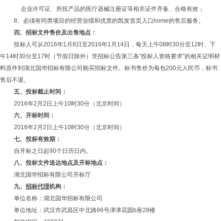
企业许可证、所投产品的医疗器械注册证等相关证件齐备、合格有效；
8、必须有同类项目的经营业绩和优质的凯发首页入口home的售后服务。
四、招标文件售价及出售地点：
投标人可从
2016
年
1
月
8
日至
2016
年
1
月
14
日，每天上午
08
时
30
分至
12
时、下
午
14
时
30
分至
17
时（节假日除外）凭招标公告第三条“投标人资格要求”的相关证明材
料原件到湖北国华招标有限公司购买招标文件。标书售价为每包
200
元人民币，标书
售后不退。
五、投标截止时间：
2016年
2
月
2
日上午10时30分（北京时间）
六、开标时间：
2016年
2
月
2
日上午
10
时
30
分（北京时间）
七、投标有效期：
自开标之日起
90
个日历日内。
八、投标文件送达地点及开标地点：
湖北国华招标有限公司开标厅
九、
招标代理
机构：
单位名称：湖北国华招标有限公司
单位地址：武汉市武昌区中北路
66
号津津花园
b
座
28
楼