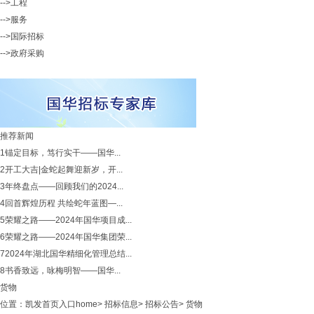
-->工程
-->服务
-->国际招标
-->政府采购
推荐新闻
1
锚定目标，笃行实干——国华...
2
开工大吉|金蛇起舞迎新岁，开...
3
年终盘点——回顾我们的2024...
4
回首辉煌历程 共绘蛇年蓝图—...
5
荣耀之路——2024年国华项目成...
6
荣耀之路——2024年国华集团荣...
7
2024年湖北国华精细化管理总结...
8
书香致远，咏梅明智——国华...
货物
位置：
凯发首页入口home
>
招标信息
>
招标公告
>
货物