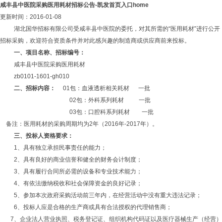
咸丰县中医院采购医用耗材招标公告-凯发首页入口home
更新时间：2016-01-08
湖北国华招标有限公司受咸丰县中医院的委托，对其所需的“医用耗材”进行公开
招标采购，欢迎符合资质条件并对此感兴趣的制造商或供应商前来投标。
一、项目名称、招标编号：
咸丰县中医院采购医用耗材
zb0101-1601-gh010
二、招标内容：
01包：血液透析相关耗材
一批
02包：外科系列耗材
一批
03包：口腔科系列耗材
一批
备注：医用耗材的采购周期均为
2
年（
2016
年
-2017
年）。
三、投标人资格要求：
1、具有独立承担民事责任的能力；
2、具有良好的商业信誉和健全的财务会计制度；
3、具有履行合同所必需的设备和专业技术能力；
4、有依法缴纳税收和社会保障资金的良好记录；
5、参加本次政府采购活动前三年内，在经营活动中没有重大违法记录；
6、投标人应是合格的生产商或具有合法授权的代理销售商；
7、企业法人营业执照、税务登记证、组织机构代码证以及医疗器械生产（经营）