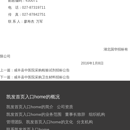
邮政编码：
430071
电
话：
027-87319711
传
真：
027-87842751
联 系 人：廖寿杰
万军
湖北国华招标有
限公司
2016
年1
月8
日
上一篇：
咸丰县中医院采购检验试剂招标公告
下一篇：
咸丰县中医院采购卫生材料招标公告
凯发首页入口home的概况
凯发首页入口home的简介
公司资质
凯发首页入口home的业务范围
董事长致辞
组织机构
管理团队
凯发首页入口home的文化
分支机构
联系凯发首页入口home