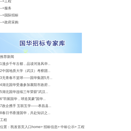
-->工程
-->服务
-->国际招标
-->政府采购
推荐新闻
1
漫步千年古都，品读河洛风华...
2
中国地质大学（武汉）考察团...
3
无青春不篮球——国华集团5月...
4
湖北国华受邀参加襄阳市政府...
5
湖北国华连续三年荣获“武汉...
6
“羽展国华，球造英豪”国华...
7
政企携手 互联互学——孝昌县...
8
春日书香漫国华，共赴知识之...
工程
位置：
凯发首页入口home
>
招标信息
>
中标公示
>
工程