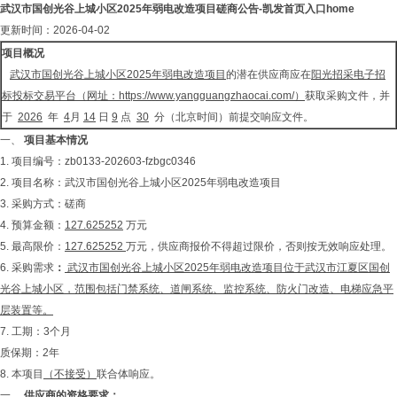
武汉市国创光谷上城小区2025年弱电改造项目磋商公告-凯发首页入口home
更新时间：2026-04-02
项目概况
武汉市国创光谷上城小区2025年弱电改造项目
的潜在供应商应在
阳光招采电子招
标投标交易平台（网址：
https://www.yangguangzhaocai.com/
）
获取采购文件，并
于
2026
年
4
月
14
日
9
点
30
分（北京时间）前提交响应文件。
一、
项目基本情况
1. 项目编号：zb0133-202603-fzbgc0346
2. 项目名称：武汉市国创光谷上城小区2025年弱电改造项目
3. 采购方式：磋商
4. 预算金额：
127.625252
万元
5. 最高限价：
127.625252
万元，供应商报价不得超过限价，否则按无效响应处理。
6. 采购需求
：
武汉市国创光谷上城小区2025年弱电改造项目位于武汉市江夏区国创
光谷上城小区，范围包括门禁系统、道闸系统、监控系统、防火门改造、电梯应急
平
层装置等。
7. 工期：3个月
质保期：2年
8. 本项目
（不接受）
联合体响应。
一、
供应商的资格要求：