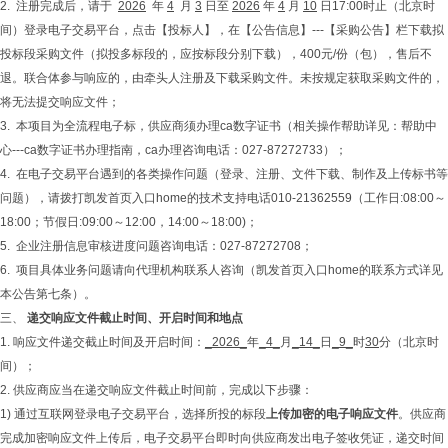
2. 注册完成后，请于
2026
年
4
月
3
日至
2026
年
4
月
10
日17:00时止（北京时
间）登录电子交易平台，点击【投标人】，在【公告信息】---【采购公告】栏下载拟
投标段采购文件（拟投多标段的，应按标段分别下载），400元/份（包），售后不
退。联合体参与响应的，由牵头人注册及下载采购文件。未按规定获取采购文件的，
将无法提交响应文件；
3. 本项目为全流程电子标，供应商须办理ca数字证书（相关操作帮助详见：帮助中
心---ca数字证书办理指南，ca办理咨询电话：027-87272733）；
4. 在电子交易平台遇到的各类操作问题（登录、注册、文件下载、制作及上传标书等
问题），请拨打凯发首页入口home的技术支持电话010-21362559（工作日:08:00～
18:00；节假日:09:00～12:00，14:00～18:00)；
5. 企业注册信息审核进度问题咨询电话：027-87272708；
6. 项目具体业务问题请向代理机构联系人咨询（凯发首页入口home的联系方式详见
本公告第七条）。
三、
递交响应文件截止时间、开启时间和地点
1. 响应文件递交截止时间及开启时间：
_
2026
_
年
_
4
_
月
_
14
_
日
_
9
_
时
30
分（北京时
间）；
2. 供应商应当在递交响应文件截止时间前，完成以下步骤：
1) 通过互联网登录电子交易平台，选择所投的标段
上传加密的电子响应文件
。供应商
完成加密响应文件上传后，电子交易平台即时向供应商发出电子签收凭证，递交时间