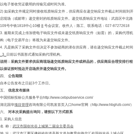
以电子签收凭证载明的传输完成时间为准。
2) 如采购文件规定同时接收纸质响应文件，供应商应在递交响应文件截止时间前到开
启现场（或邮寄）递交密封的纸质响应文件。递交纸质响应文件地址：武昌区中北路
109号中铁1818中心10楼
8
号会议室。收件人：陈工、联系电话：027-87272618
3. 逾期未完成上传加密电子响应文件或未递交纸质响应文件（如需）的，采购代理机
构（电子交易平台）将视为未递交响应文件。
4. 凡是购买了采购文件但决定不参加磋商的潜在供应商，请在递交响应文件截止时间
_3_
日前以书面形式通知采购代理机构。
说明：采购文件要求供应商现场递交纸质响应文件或样品的，供应商应合理安排行程
以保证按时抵达开启场所并递交响应文件。
四、
公告期限
自本公告发布之日起3个工作日。
五、
信息发布媒体
中国招标投标公共服务平台http://www.cebpubservice.com/
湖北国华
项目管理
咨询有限公司凯发首页入口home官网（http://www.hbghzb.com/）
六、
对本次采购提出询问，请按以下方式联系
1. 采购人信息
名 称：
武汉市国创光谷上城第二届业主委员会
地 址：
武汉市江夏区佛祖岭街道高新大道与教育中路交汇处
国创光谷上城小区