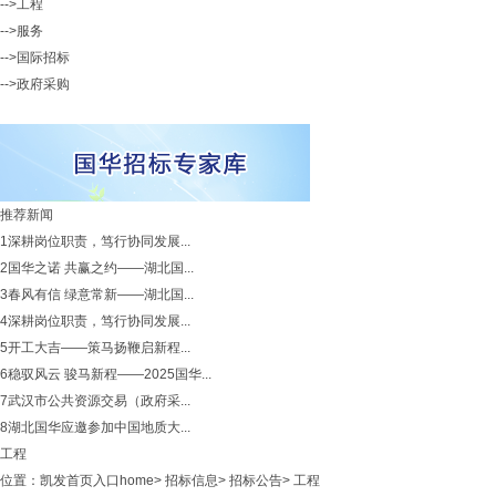
-->工程
-->服务
-->国际招标
-->政府采购
推荐新闻
1
深耕岗位职责，笃行协同发展...
2
国华之诺 共赢之约——湖北国...
3
春风有信 绿意常新——湖北国...
4
深耕岗位职责，笃行协同发展...
5
开工大吉——策马扬鞭启新程...
6
稳驭风云 骏马新程——2025国华...
7
武汉市公共资源交易（政府采...
8
湖北国华应邀参加中国地质大...
工程
位置：
凯发首页入口home
>
招标信息
>
招标公告
>
工程