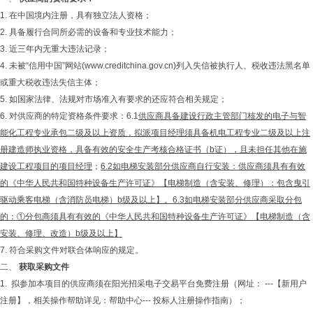
1. 在中国境内注册，具有独立法人资格；
2. 具备履行合同所必需的设备和专业技术能力；
3. 近三年内无重大违法记录；
4. 未被“信用中国”网站(www.creditchina.gov.cn)列入失信被执行人、税收违法黑名单
或重大税收违法失信主体；
5. 如国家法律、法规对市场准入有要求的还应符合相关规定；
6. 对供应商的特定资格条件要求：6.1
供应商具备建设行政主管部门核发的
电子与智
能化工程专业承包二级及以上资质
，拟派项目经理须具备
机电
工程专业二级及以上注
册建造师执业资格，具备有效的安全生产考核合格证书（b证），且未担任其他在施
建设工程项目的项目经理
；
6.2如电梯安装部分供应商自行安装：供应商须具有有效
的《中华人民共和国特种设备生产许可证》【电梯制造（含安装、修理）：包含曳引
驱动乘客电梯（含消防员电梯）
b级及以上
】。6.3如电梯安装部分供应商采取分包
的：①分包商须具有有效的《中华人民共和国特种设备生产许可证》【电梯制造（含
安装、修理、改造）
b级及以上
】
7. 符合采购文件对联合体响应的规定。
二、
获取采购文件
1. 拟参加本项目的供应商须在阳光招采电子交易平台免费注册（网址： ---【新用户
注册】，相关操作帮助详见：帮助中心--- 投标人注册操作指南）；