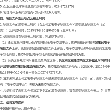
18:00；节假日:09:00～12:00，14:00～18:00)；
5. 企业注册信息审核进度问题咨询电话：027-87272708；
6. 项目具体业务问题请向代理机构联系人咨询。
四、响应文件送达地点及截止时间
1. 响应文件的递交截止时间（含上传加密电子响应文件和递交纸质响应文件（如
需））及开启时间：
2025
年
9
月
26
日
9
时
30
分（北京时间）；
2. 供应商应当在响应截止时间前，完成以下步骤：
（1）通过互联网使用ca数字证书登录电子交易平台，选择所投的标段将
加密的电子
响应文件
上传。供应商完成加密响应文件上传后，电子交易平台即时向供应商发出电
子签收凭证，递交时间以电子签收凭证载明的传输完成时间为准。
（2）采购文件规定同时接收纸质响应文件，
供应商应在递交响应文件截止时间前到
开启现场递交密封的纸质响应文件
。递交纸质响应文件地址：武昌区中北路109号中
铁1818中心10楼招标一部张工027-87272718。
3. 逾期未完成上传加密电子响应文件或未递交纸质响应文件（如需）的，采购代理机
构（“电子交易平台”）将视为未递交响应文件。
4. 凡是购买了采购文件但决定不参加的潜在供应商，请在递交响应文件截止
_3_
日前
以书面形式通知采购代理机构。
五、信息发布媒体
中国招标投标公共服务平台（）