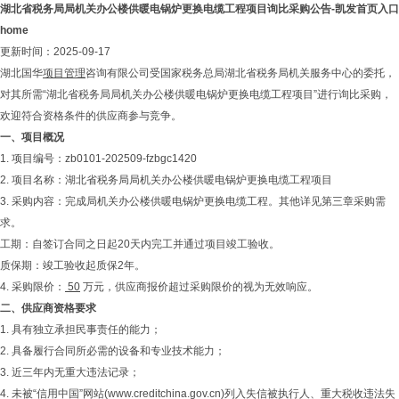
湖北省税务局局机关办公楼供暖电锅炉更换电缆工程项目询比采购公告-凯发首页入口
home
更新时间：2025-09-17
湖北国华
项目管理
咨询有限公司受国家税务总局湖北省税务局机关服务中心的委托，
对其所需“湖北省税务局局机关办公楼供暖电锅炉更换电缆工程项目”进行询比采购，
欢迎符合资格条件的供应商参与竞争。
一、项目概况
1. 项目编号：zb0101-202509-fzbgc1420
2. 项目名称：湖北省税务局局机关办公楼供暖电锅炉更换电缆工程项目
3. 采购内容：完成局机关办公楼供暖电锅炉更换电缆工程。其他详见第三章采购需
求。
工期：自签订合同之日起20天内完工并通过项目竣工验收。
质保期：竣工验收起质保2年。
4. 采购限价：
50
万元，供应商报价超过采购限价的视为无效响应。
二、供应商资格要求
1. 具有独立承担民事责任的能力；
2. 具备履行合同所必需的设备和专业技术能力；
3. 近三年内无重大违法记录；
4. 未被“信用中国”网站(www.creditchina.gov.cn)列入失信被执行人、重大税收违法失