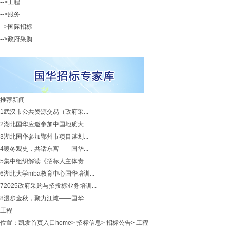
-->工程
-->服务
-->国际招标
-->政府采购
推荐新闻
1
武汉市公共资源交易（政府采...
2
湖北国华应邀参加中国地质大...
3
湖北国华参加鄂州市项目谋划...
4
暖冬观史，共话东宫——国华...
5
集中组织解读《招标人主体责...
6
湖北大学mba教育中心国华培训...
7
2025政府采购与招投标业务培训...
8
漫步金秋，聚力江滩——国华...
工程
位置：
凯发首页入口home
>
招标信息
>
招标公告
>
工程