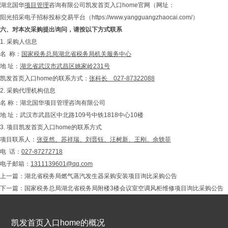
湖北国华
项目管理
咨询有限公司凯发首页入口home官网（网址：
阳光招采电子招标投标交易平台（https://www.yangguangzhaocai.com/）
六、
对本次采购提出询问，请按以下方式联系
1. 采购人信息
名 称：
国家税务总局湖北省税务局机关服务中心
地 址：
湖北省武汉市武昌区姚家岭231号
凯发首页入口home的联系方式：
张科长 027-87322088
2. 采购代理机构信息
名 称：湖北国华项目管理咨询有限公司
地 址：武汉市武昌区中北路109号中铁1818中心10楼
3. 项目凯发首页入口home的联系方式
项目联系人：
张亚然、
苏祥瑞
、刘晋钰、汪树新、王刚、余轶菲
电 话：
027-87272718
电子邮箱：
1311139601@qq.com
上一篇：
湖北省税务局燃气蒸汽发生器采购安装项目询比采购公告
下一篇：
国家税务总局湖北省税务局附楼3楼会议室空调风柜维修项目询比采购公告
凯发首页入口home的概况