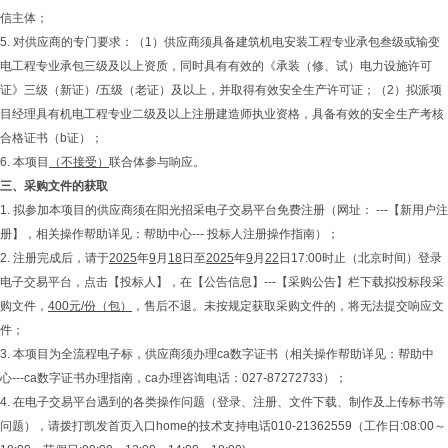
信主体；
5. 对供应商的专门要求：（1）供应商须具备建筑机电安装工程专业承包叁级或输变
电工程专业承包三级及以上资质，同时具有有效的《承装（修、试）电力设施许可
证》三级（新证）/五级（老证）及以上，并取得有效安全生产许可证；（2）拟派项
目经理具有机电工程专业二级及以上注册建造师执业资格，具备有效的安全生产考核
合格证书（b证）；
6. 本项目
（不接受）
联合体参与响应。
三、采购文件的获取
1. 拟参加本项目的供应商须在阳光招采电子交易平台免费注册（网址： ---【新用户注
册】，相关操作帮助详见：帮助中心--- 投标人注册操作指南）；
2. 注册完成后，请于
2025
年
9
月
18
日至
2025
年
9
月
22
日17:00时止（北京时间）登录
电子交易平台，点击【投标人】，在【公告信息】---【采购公告】栏下载拟投标段采
购文件，
400
元/份（包）
，售后不退。未按规定获取采购文件的，将无法提交响应文
件；
3. 本项目为全流程电子标，供应商须办理ca数字证书（相关操作帮助详见：帮助中
心---ca数字证书办理指南，ca办理咨询电话：027-87272733）；
4. 在电子交易平台遇到的各类操作问题（登录、注册、文件下载、制作及上传标书等
问题），请拨打凯发首页入口home的技术支持电话010-21362559（工作日:08:00～