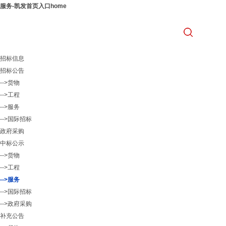
服务-凯发首页入口home
招标信息
招标公告
-->货物
-->工程
-->服务
-->国际招标
政府采购
中标公示
-->货物
-->工程
-->服务
-->国际招标
-->政府采购
补充公告