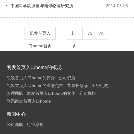
中国科学院测量与地球物理研究所、中科院武汉物理与数学研究所、中科院武汉病毒研究所、...
2014-03-05
凯发首页入
上一
73
74
口home首页
页
凯发首页入口home的概况
凯发首页入口home的简介
公司资质
凯发首页入口home的业务范围
董事长致辞
组织机构
管理团队
凯发首页入口home的文化
分支机构
联系凯发首页入口home
新闻中心
公司新闻
行业聚焦