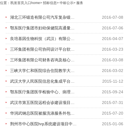
位置：
凯发首页入口home
>
招标信息
>
中标公示
>
服务
湖北三环锻造有限公司汽车复杂锻件智能化制造新模式采购项目中标公示
2016-07-08
鄂东医疗集团市妇幼保健院高通量基因测序产前筛查与诊断联合实验室建设项目中标公示
2016-07-06
良培基因生物科技（武汉）有限公司云平台系统采购项目中标公示
2016-04-07
三环集团有限公司协同设计平台软件及服务二期项目招标中标公示
2016-03-23
三环集团有限公司财务咨询及核心业务系统项目三次招标中标公示
2016-03-08
三峡大学仁和医院综合住院教学大楼二次深化装修设计项目中标公示
2016-03-02
武汉大学人民医院信息化集成平台建设项目中标公示
2015-11-12
鄂东医疗集团医学检验中心、病理中心平台建设（试剂集中配送）项目中标公示
2015-09-24
武汉市第五医院远程会诊建设项目中标公示
2015-07-31
华润武钢总医院被服洗涤服务外包项目中标公示
2015-07-20
荆州市中心医院hrp系统建设项目中标公示
2015-01-06