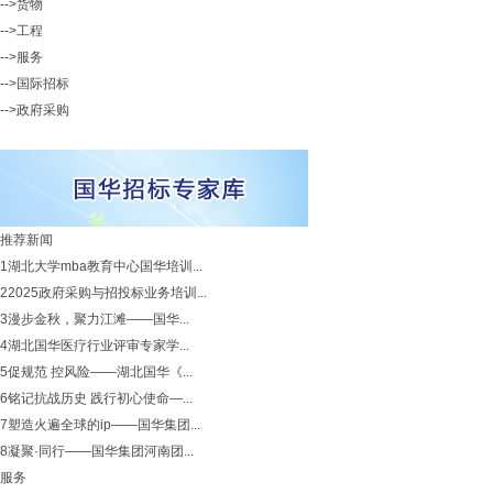
-->货物
-->工程
-->服务
-->国际招标
-->政府采购
推荐新闻
1
湖北大学mba教育中心国华培训...
2
2025政府采购与招投标业务培训...
3
漫步金秋，聚力江滩——国华...
4
湖北国华医疗行业评审专家学...
5
促规范 控风险——湖北国华《...
6
铭记抗战历史 践行初心使命—...
7
塑造火遍全球的ip——国华集团...
8
凝聚·同行——国华集团河南团...
服务