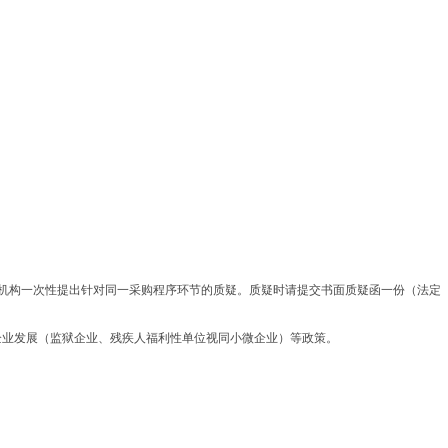
理机构一次性提出针对同一采购程序环节的质疑。质疑时请提交书面质疑函一份（法定
企业发展（监狱企业、残疾人福利性单位视同小微企业）等政策。