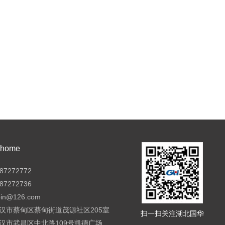
ome
7272772
7272736
pin@126.com
汉市蔡甸区蔡甸街道茂源社区205室
扫一扫关注湖北国华
汉市武昌区中北路109号凯德广场