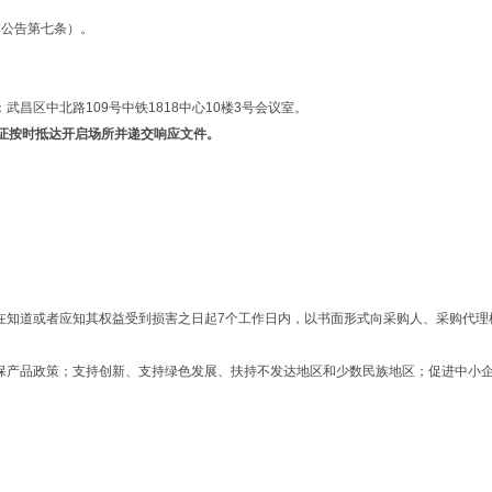
本公告第七条）。
昌区中北路109号中铁1818中心10楼3号会议室。
证按时抵达开启场所并递交响应文件。
以在知道或者应知其权益受到损害之日起7个工作日内，以书面形式向采购人、采购代
环保产品政策；支持创新、支持绿色发展、扶持不发达地区和少数民族地区；促进中小