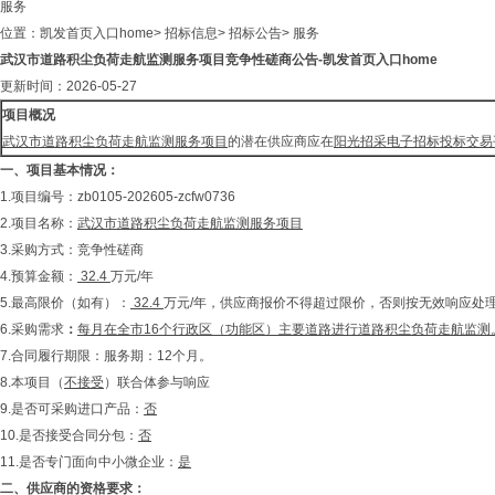
服务
位置：
凯发首页入口home
>
招标信息
>
招标公告
>
服务
武汉市道路积尘负荷走航监测服务项目竞争性磋商公告-凯发首页入口home
更新时间：2026-05-27
项目概况
武汉市道路积尘负荷走航监测服务项目
的潜在供应商应在
阳光招采电子招标投标交易
一、
项目基本情况：
1.项目编号：zb0105-202605-zcfw0736
2.项目名称：
武汉市道路积尘负荷走航监测服务项目
3.采购方式：竞争性磋商
4.预算金额：
32.4
万元/年
5.最高限价（如有）：
32.4
万元/年，供应商报价不得超过限价，否则按无效响应处
6.采购需求
：
每月在全市16个行政区（功能区）主要道路进行道路积尘负荷走航监测
7.合同履行期限：服务期：12个月。
8.本项目（
不接受
）联合体参与响应
9.是否可采购进口产品：
否
10.是否接受合同分包：
否
11.是否专门面向中小微企业：
是
二、
供应商的资格要求：