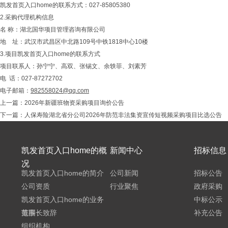
凯发首页入口home的联系方式：027-85805380
2.采购代理机构信息
名 称：湖北国华项目管理咨询有限公司
地 址：武汉市武昌区中北路109号中铁1818中心10楼
3.项目凯发首页入口home的联系方式
项目联系人：孙宁宁、高双、张锡文、余轶菲、刘素芳
电 话：027-87272702
电子邮箱：
982558024@qq.com
上一篇：
2026年新疆班物资采购项目询价公告
下一篇：
人保寿险湖北省分公司2026年防范非法集资宣传短视频采购项目比选公告
凯发首页入口home的概
新闻中心
招标信息
况
凯发首页入口home的简介
公司新闻
招标公告
公司资质
行业聚焦
政府采购
凯发首页入口home的业务
中标公示
范围
董事长致辞
补充公告
组织机构