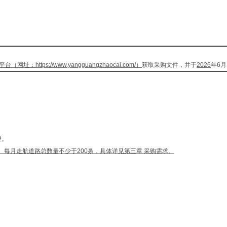
平台（网址：
https://www.yangguangzhaocai.com/
）
获取采购文件，并于
2026
年6月
理。
。每月走航道路总数量不少于200条，具体详见第三章 采购需求。