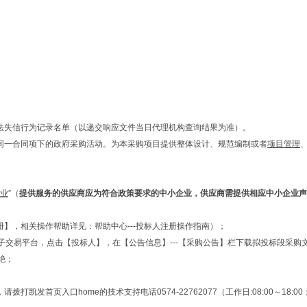
违法失信行为记录名单（以递交响应文件当日代理机构查询结果为准）。
目同一合同项下的政府采购活动。为本采购项目提供整体设计、规范编制或者
项目管理
业
”（
提供服务的供应商应为符合政策要求的中小企业，供应商需提供相应中小企业声
册】，相关操作帮助详见：帮助中心---投标人注册操作指南）；
录电子交易平台，点击【投标人】，在【公告信息】---【采购公告】栏下载拟投标段采
绝；
口home的技术支持电话0574-22762077（工作日:08:00～18:00；节假日:0