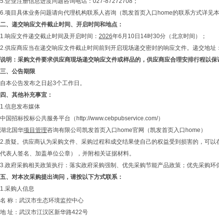
5.企业注册信息进度问题咨询电话：027-87272708；
6.项目具体业务问题请向代理机构联系人咨询（凯发首页入口home的联系方式详见
二、
递交响应文件截止时间、开启时间和地点：
1.响应文件递交截止时间及开启时间：
2026
年6月10日14时30分（北京时间）；
2.供应商应当在递交响应文件截止时间前到开启现场递交密封的响应文件。递交地址：武
说明：采购文件要求供应商现场递交响应文件或样品的，供应商应合理安排行程以保
三、
公告期限
自本公告发布之日起3个工作日。
四、
其他补充事宜：
1.信息发布媒体
中国招标投标公共服务平台（http://www.cebpubservice.com/）
湖北国华
项目管理
咨询有限公司凯发首页入口home官网（
凯发首页入口home
）
2.质疑。供应商认为采购文件、采购过程和成交结果使自己的权益受到损害的，可
代表人签名、加盖单位公章），并附相关证据材料。
3.政府采购相关政策执行：落实政府采购强制、优先采购节能产品政策；优先采购
五、
对本次采购提出询问，请按以下方式联系：
1.采购人信息
名 称：武汉市生态环境监控中心
地 址：武汉市江汉区新华路422号