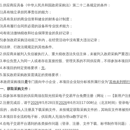
1.供应商应具备《中华人民共和国政府采购法》第二十二条规定的条件：
1)具有独立承担民事责任的能力；
2)具有良好的商业信誉和健全的财务会计制度；
3)具有履行合同所必需的设备和专业技术能力；
4)有依法缴纳税收和社会保障资金的良好记录；
5)参加政府采购活动前三年内，在经营活动中没有重大违法记录；
6)法律、行政法规规定的其他条件。
2.供应商未被列入失信被执行人、重大税收违法失信主体，未被列入政府采购严重
3.单位负责人为同一人或者存在直接控股、管理关系的不同供应商，不得参加本项
4.本项目的特定资格要求：
无
。
5.落实政府采购政策需满足的资格要求：
本政府采购项目
是
专门面向中小企业，本项目企业划分标准所属行业为“
其他未列明行
一、
获取采购文件
：
1.拟参加本项目的供应商须在阳光招采电子交易平台免费注册（网址：---【新用户注
2.注册完成后，请于
2026
年5月28日至
2026
年6月3日17:00时止（北京时间）登
应的，由牵头人注册及下载采购文件。未按规定获取采购文件的，其响应文件将被拒
3.本项目非全流程电子标，供应商人无须办理ca数字证书；
4.在电子交易平台遇到的各类操作问题（登录、注册、文件下载、标书制作等问题），请拨打凯发首页入