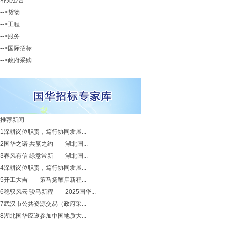
补充公告
-->货物
-->工程
-->服务
-->国际招标
-->政府采购
推荐新闻
1
深耕岗位职责，笃行协同发展...
2
国华之诺 共赢之约——湖北国...
3
春风有信 绿意常新——湖北国...
4
深耕岗位职责，笃行协同发展...
5
开工大吉——策马扬鞭启新程...
6
稳驭风云 骏马新程——2025国华...
7
武汉市公共资源交易（政府采...
8
湖北国华应邀参加中国地质大...