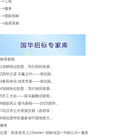
-->工程
-->服务
-->国际招标
-->政府采购
推荐新闻
1
深耕岗位职责，笃行协同发展...
2
国华之诺 共赢之约——湖北国...
3
春风有信 绿意常新——湖北国...
4
深耕岗位职责，笃行协同发展...
5
开工大吉——策马扬鞭启新程...
6
稳驭风云 骏马新程——2025国华...
7
武汉市公共资源交易（政府采...
8
湖北国华应邀参加中国地质大...
服务
位置：
凯发首页入口home
>
招标信息
>
中标公示
>
服务