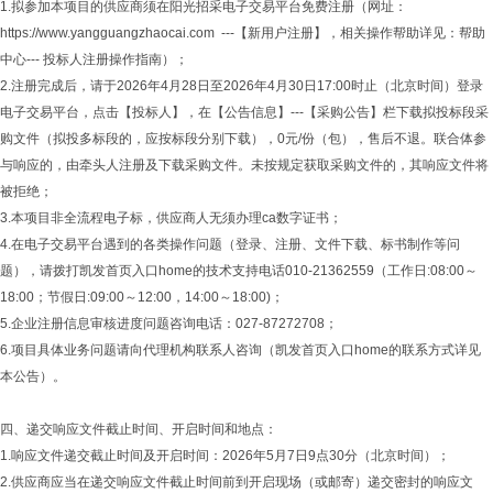
1.拟参加本项目的供应商须在阳光招采电子交易平台免费注册（网址：
https://www.yangguangzhaocai.com ---【新用户注册】，相关操作帮助详见：帮助
中心--- 投标人注册操作指南）；
2.注册完成后，请于2026年4月28日至2026年4月30日17:00时止（北京时间）登录
电子交易平台，点击【投标人】，在【公告信息】---【采购公告】栏下载拟投标段采
购文件（拟投多标段的，应按标段分别下载），0元/份（包），售后不退。联合体参
与响应的，由牵头人注册及下载采购文件。未按规定获取采购文件的，其响应文件将
被拒绝；
3.本项目非全流程电子标，供应商人无须办理ca数字证书；
4.在电子交易平台遇到的各类操作问题（登录、注册、文件下载、标书制作等问
题），请拨打凯发首页入口home的技术支持电话010-21362559（工作日:08:00～
18:00；节假日:09:00～12:00，14:00～18:00)；
5.企业注册信息审核进度问题咨询电话：027-87272708；
6.项目具体业务问题请向代理机构联系人咨询（凯发首页入口home的联系方式详见
本公告）。
四、递交响应文件截止时间、开启时间和地点：
1.响应文件递交截止时间及开启时间：2026年5月7日9点30分（北京时间）；
2.供应商应当在递交响应文件截止时间前到开启现场（或邮寄）递交密封的响应文