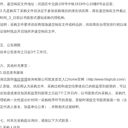
件。递交响应文件地址：武昌区中北路109号中铁1818中心10楼8号会议室。
3.凡是购买了采购文件但决定不参加采购项目的潜在供应商，请在递交响应文件截止
时间_3_日前以书面形式通知采购代理机构。
说明：采购文件要求供应商现场递交响应文件或样品的，供应商应合理安排行程以保
证按时抵达开启场所并递交响应文件。
五、公告期限
自本公告发布之日起3个工作日。
六、其他补充事宜：
1.信息发布媒体
湖北国华
项目管理
咨询有限公司凯发首页入口home官网（http://www.hbghzb.com/）
2.质疑。供应商认为采购文件、采购过程和成交结果使自己的权益受到损害的，可以
在知道或者应知其权益受到损害之日起7个工作日内，以书面形式向采购人、采购代
理机构一次性提出针对同一采购程序环节的质疑。质疑时请提交书面质疑函一份（法
定代表人签名、加盖单位公章），并附相关证据材料。
七、对本次采购提出询问，请按以下方式联系：
1.采购人信息