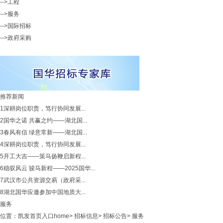
-->工程
-->服务
-->国际招标
-->政府采购
推荐新闻
1
深耕岗位职责，笃行协同发展...
2
国华之诺 共赢之约——湖北国...
3
春风有信 绿意常新——湖北国...
4
深耕岗位职责，笃行协同发展...
5
开工大吉——策马扬鞭启新程...
6
稳驭风云 骏马新程——2025国华...
7
武汉市公共资源交易（政府采...
8
湖北国华应邀参加中国地质大...
服务
位置：
凯发首页入口home
>
招标信息
>
招标公告
>
服务