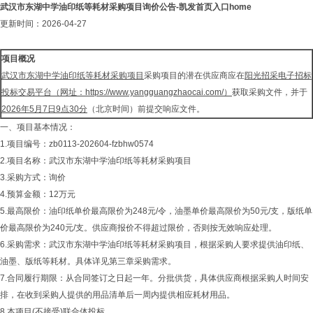
武汉市东湖中学油印纸等耗材采购项目询价公告-凯发首页入口home
更新时间：2026-04-27
项目概况
武汉市东湖中学油印纸等耗材采购项目
采购项目的潜在供应商应在
阳光招采电子招标
投标交易平台（网址：https://www.yangguangzhaocai.com/）
获取采购文件，并于
2026
年
5
月
7
日
9
点
30
分
（北京时间）前提交响应文件。
一、项目基本情况：
1.项目编号：zb0113-202604-fzbhw0574
2.项目名称：武汉市东湖中学油印纸等耗材采购项目
3.采购方式：询价
4.预算金额：12万元
5.最高限价：油印纸单价最高限价为248元/令，油墨单价最高限价为50元/支，版纸单
价最高限价为240元/支。供应商报价不得超过限价，否则按无效响应处理。
6.采购需求：武汉市东湖中学油印纸等耗材采购项目，根据采购人要求提供油印纸、
油墨、版纸等耗材。具体详见第三章采购需求。
7.合同履行期限：从合同签订之日起一年。分批供货，具体供应商根据采购人时间安
排，在收到采购人提供的用品清单后一周内提供相应耗材用品。
8.本项目(不接受)联合体投标。