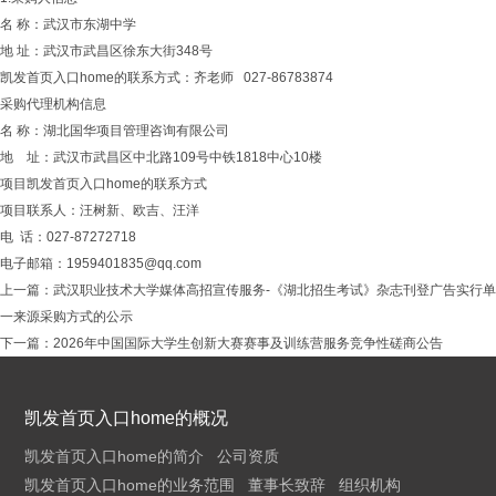
名 称：武汉市东湖中学
地 址：武汉市武昌区徐东大街348号
凯发首页入口home的联系方式：齐老师 027-86783874
采购代理机构信息
名 称：湖北国华项目管理咨询有限公司
地 址：武汉市武昌区中北路109号中铁1818中心10楼
项目凯发首页入口home的联系方式
项目联系人：汪树新、欧吉、汪洋
电 话：027-87272718
电子邮箱：
1959401835@qq.com
上一篇：
武汉职业技术大学媒体高招宣传服务-《湖北招生考试》杂志刊登广告实行单
一来源采购方式的公示
下一篇：
2026年中国国际大学生创新大赛赛事及训练营服务竞争性磋商公告
凯发首页入口home的概况
凯发首页入口home的简介
公司资质
凯发首页入口home的业务范围
董事长致辞
组织机构