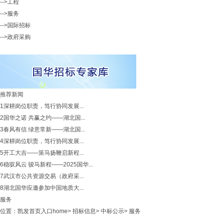
-->工程
-->服务
-->国际招标
-->政府采购
推荐新闻
1
深耕岗位职责，笃行协同发展...
2
国华之诺 共赢之约——湖北国...
3
春风有信 绿意常新——湖北国...
4
深耕岗位职责，笃行协同发展...
5
开工大吉——策马扬鞭启新程...
6
稳驭风云 骏马新程——2025国华...
7
武汉市公共资源交易（政府采...
8
湖北国华应邀参加中国地质大...
服务
位置：
凯发首页入口home
>
招标信息
>
中标公示
>
服务