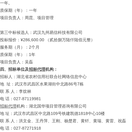
一年。
质保期（年）：一年
项目负责人：周昆、项目管理
第三中标候选人：武汉九州易信科技有限公司
投标报价：¥286,600.00 （贰拾捌万陆仟陆佰元整）
服务期（月）：2个月
质保期（年）：1年
项目负责人：吴磊
四、
招标单位及
招标代理
机构：
招标人：湖北省农村信用社联合社网络信息中心
地 址：武汉市武昌区水果湖街中北路86号7栋
联 系 人：李炆林
电 话：027-87119981
招标代理
机构：湖北国华项目管理咨询有限公司
地 址：武汉市武昌区中北路109号铁建凯德1818中心10楼
联 系 人：洪文金、王丹萍、王刚、杨楚君、黄钎、黄瑞、黄雷、祝磊
电 话：027-87271918