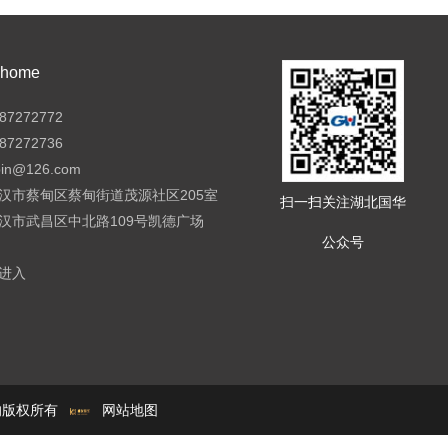
ome
7272772
7272736
pin@126.com
汉市蔡甸区蔡甸街道茂源社区205室
扫一扫关注湖北国华
汉市武昌区中北路109号凯德广场
公众号
进入
e的版权所有
网站地图