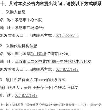
十、凡对本次公告内容提出询问，请按以下方式联系
1、采购人信息
名 称：
孝感市中心医院
地 址：
孝感市广场路6号
凯发首页入口home的联系方式：
0712-2348746
2、采购代理机构信息
名 称：
湖北国华
项目管理
咨询有限公司
地 址：
武汉市武昌区中北路109号中铁1818中心10楼
凯发首页入口home的联系方式：
027-87271918
3、项目凯发首页入口home的联系方式
项目联系人：
黄钎 王丹萍 王刚 余轶菲 张锡文
电 话：
027-87271918
上一篇：
湖北医药学院食堂委托经营服务项目(同兴楼餐厅一二三楼） 招标公告