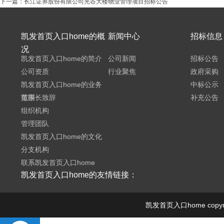
下一篇：
长江证券股份有限公司光谷大楼物业管理项目招标公告
凯发首页入口home的概
新闻中心
招标信息
况
凯发首页入口home的简介
公司新闻
招标公告
公司资质
行业聚焦
政府采购
凯发首页入口home的业务
中标公示
范围
董事长致辞
补充公告
组织机构
管理团队
凯发首页入口home的文化
分支机构
联系凯发首页入口home
凯发首页入口home的友情链接：
凯发首页入口home cop