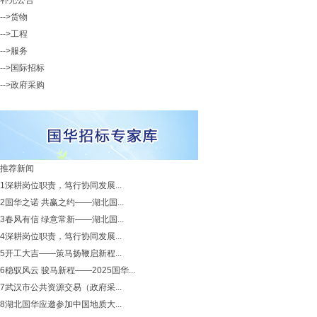
补充公告
-->货物
-->工程
-->服务
-->国际招标
-->政府采购
推荐新闻
1
深耕岗位职责，笃行协同发展...
2
国华之诺 共赢之约——湖北国...
3
春风有信 绿意常新——湖北国...
4
深耕岗位职责，笃行协同发展...
5
开工大吉——策马扬鞭启新程...
6
稳驭风云 骏马新程——2025国华...
7
武汉市公共资源交易（政府采...
8
湖北国华应邀参加中国地质大...