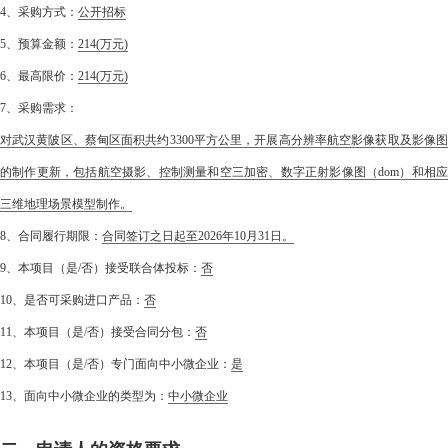
4、采购方式：
公开招标
5、预算金额：
214
(万元)
6、最高限价：
214
(万元)
7、采购需求：
对武汉黄陂区、蔡甸区面积共约3300平方公里，开展高分辨率航空影像获取及影像图
的制作更新，包括航空摄影、控制测量和空三加密、数字正射影像图（dom）和相应
三维地理场景模型制作。
8、合同履行期限：
合同签订之日起至2026年10月31日。
9、本项目（是/否）接受联合体投标：
否
10、是否可采购进口产品：
否
11、本项目（是/否）接受合同分包：
否
12、本项目（是/否）专门面向中小微企业：
是
13、面向中小微企业的类型为：
中小微企业