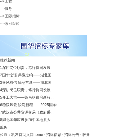
-->工程
-->服务
-->国际招标
-->政府采购
推荐新闻
1
深耕岗位职责，笃行协同发展...
2
国华之诺 共赢之约——湖北国...
3
春风有信 绿意常新——湖北国...
4
深耕岗位职责，笃行协同发展...
5
开工大吉——策马扬鞭启新程...
6
稳驭风云 骏马新程——2025国华...
7
武汉市公共资源交易（政府采...
8
湖北国华应邀参加中国地质大...
服务
位置：
凯发首页入口home
>
招标信息
>
招标公告
>
服务