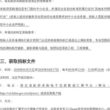
5、落实政府采购政策需满足的资格要求：
本政府采购项目是专门面向中小企业，本项目企业划分标准所属行业为“其他未列明
行业”（投标人提供的服务应全部由符合政策要求的中小企业承接，投标人需提供相
应中小企业声明函）。
6、本项目的特定资格要求：
投标人应具备测绘行政主管部门认定的有效期内的乙级及以上测绘资质，专业范围应
包括测绘航空摄影、摄影测量与遥感、地理信息系统工程、工程测量。
三、获取招标文件
1、时间：
2026年04月21日
至
2026年04月27日
，每天
00:00
至
12:00
，
12:00
至
24:00
（
京时间，法定节假日除外）
2、地点：
湖北省政府采购电子交易数据汇聚平台（网址
https://czt.hubei.gov.cn/zchj/user）或供应商客户端
3、方式：
(1)供应商在汇聚平台注册账户登录后，在凯发首页入口home首页供应商帮助中心—供