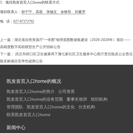
3、项目凯发首页入口home的联系方式
项目联系人：
孙宁宁、高双、张锡文、余轶菲、刘素芳
电 话：
027-87272702
上一篇：
湖北省自然资源厅“一张图”地理底图数据集建设（2026-2028年）项目——
高精度数字高程模型生产公开招标公告
下一篇：
武汉市硚口区卫生健康局下属七家社区卫生服务中心医疗责任险及公众责任
险采购项目竞争性磋商公告
凯发首页入口home的概况
凯发首页入口home的简介
公司资质
凯发首页入口home的业务范围
董事长致辞
组织机构
管理团队
凯发首页入口home的文化
分支机构
联系凯发首页入口home
新闻中心