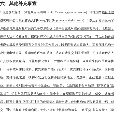
六、其他补充事宜
1.信息发布媒体： 湖北政府采购网 （http://www.ccgp-hubei.gov.cn） 湖北国华
项目管理
咨询有限公司凯发首页入口home官网（http://www.hbghzb.com/） 2.以上所称供应商客
户端是与湖北省政府采购电子交易数据汇聚平台完成对接的供应商客户端。 3.质疑：
投标人认为招标文件、招标过程和中标结果使自己的权益受到损害的，可以在知道或
者应知其权益受到损害之日起7个工作日内，以书面形式向采购人、采购代理机构一
次性提出针对同一采购程序环节的质疑。质疑时请提交书面质疑函一份（法定代表人
或其授权代表签名、加盖单位公章），并附相关证据材料。 4.政府采购相关政策执
行：落实政府采购强制、优先采购节能产品政策；优先采购环保产品政策；支持创
新、支持绿色发展、扶持不发达地区和少数民族地区；促进中小企业发展（监狱企
业、残疾人福利性单位视同小微企业）等政策。 5.政府采购合同融资（以下简称“政
采贷”）指参与政府采购活动的中小微企业，在获得政府采购中标（成交）通知书
后，即可向开展“政采贷”业务的金融机构提出申请，金融机构依据政府采购中标（成
交）通知书和政府采购合同，为中小微企业提供融资服务。“政采贷”业务政策：《湖