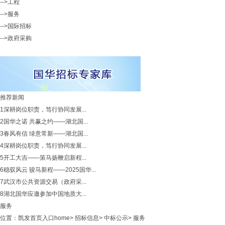
-->工程
-->服务
-->国际招标
-->政府采购
推荐新闻
1
深耕岗位职责，笃行协同发展...
2
国华之诺 共赢之约——湖北国...
3
春风有信 绿意常新——湖北国...
4
深耕岗位职责，笃行协同发展...
5
开工大吉——策马扬鞭启新程...
6
稳驭风云 骏马新程——2025国华...
7
武汉市公共资源交易（政府采...
8
湖北国华应邀参加中国地质大...
服务
位置：
凯发首页入口home
>
招标信息
>
中标公示
>
服务