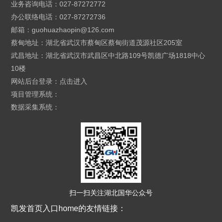
业务咨询电话：027-87272772
办公联络电话：027-87272736
邮箱：
guohuazhaopin@126.com
蔡甸地址：湖北省武汉市蔡甸区蔡甸街道茂源社区205室
武昌地址：湖北省武汉市武昌区中北路109号凯德广场1818中心
10楼
网站后台登录：
点击进入
项目管理系统：
数据采集系统：
扫一扫关注湖北国华公众号
凯发首页入口home的友情链接：