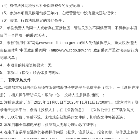
（4）有依法缴纳税收和社会保障资金的良好记录；
（5）参加本项目采购活动前三年内，在经营活动中没有重大违法记录；
（6）法律、行政法规规定的其他条件；
2、 单位负责人为同一人或者存在直接控股、管理关系的不同供应商，不得参加本项
目同一合同项下的采购活动；
3、 未被“信用中国”网站(www.creditchina.gov.cn)列入失信被执行人、重大税收违法
失信主体和“中国政府采购网”（http://www.ccgp.gov.cn/）政府采购严重违法失信行为
记录名单；
4、 本项目的特定资格要求：无
5、 本项目（接受）联合体参与响应。
二、
获取采购文件
1. 拟参加本项目的供应商须在阳光招采电子交易平台免费注册（网址： ---【新用户注
册】，相关操作帮助详见：帮助中心--- 投标人注册操作指南）；
2. 注册完成后，请于
202
5
年
11
月
05
日至
202
5
年
11
月
11
日17:00时止（北京时间）登
录电子交易平台，点击【投标人】，在【公告信息】---【采购公告】栏下载采购文
件，300元/份，售后不退。未按规定获取采购文件的，其响应文件将被否决；
3. 本项目非全流程电子标，供应商人无须办理ca数字证书；
4. 在电子交易平台遇到的各类操作问题（登录、注册认证、报名购标、制作及上传标