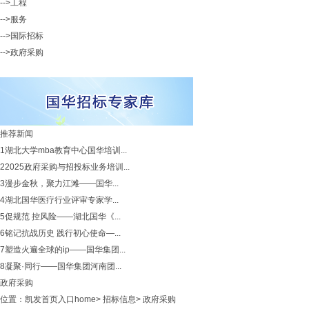
-->工程
-->服务
-->国际招标
-->政府采购
推荐新闻
1
湖北大学mba教育中心国华培训...
2
2025政府采购与招投标业务培训...
3
漫步金秋，聚力江滩——国华...
4
湖北国华医疗行业评审专家学...
5
促规范 控风险——湖北国华《...
6
铭记抗战历史 践行初心使命—...
7
塑造火遍全球的ip——国华集团...
8
凝聚·同行——国华集团河南团...
政府采购
位置：
凯发首页入口home
>
招标信息
>
政府采购