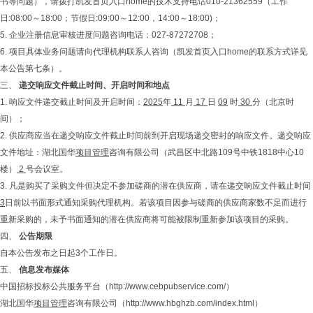
书等问题），请拨打凯发首页入口home的技术支持电话010-21362559（工作
日:08:00～18:00；节假日:09:00～12:00，14:00～18:00)；
5. 企业注册信息审核进度问题咨询电话：027-87272708；
6. 项目具体业务问题请向代理机构联系人咨询（凯发首页入口home的联系方式详见
本公告第七条）。
三、
递交响应文件截止时间、开启时间和地点
1. 响应文件递交截止时间及开启时间：
202
5
年
11
月
17
日
09
时
30
分（北京时
间）；
2. 供应商应当在递交响应文件截止时间前到开启现场递交密封的响应文件。递交响应
文件地址：湖北国华
项目管理
咨询有限公司（武昌区中北路109号中铁1818中心10
楼）
2
号会议室。
3. 凡是购买了采购文件但决定不参加磋商的潜在供应商，请在递交响应文件截止时间
3
日前以书面形式通知采购代理机构。若该项目因参与磋商的供应商家数不足而进行
重新采购的，未予书面通知的潜在供应商将可能被限制重新参加该项目的采购。
四、
公告期限
自本公告发布之日起3个工作日。
五、
信息发布媒体
中国招标投标公共服务平台（http://www.cebpubservice.com/）
湖北国华
项目管理
咨询有限公司（http://www.hbghzb.com/index.html）