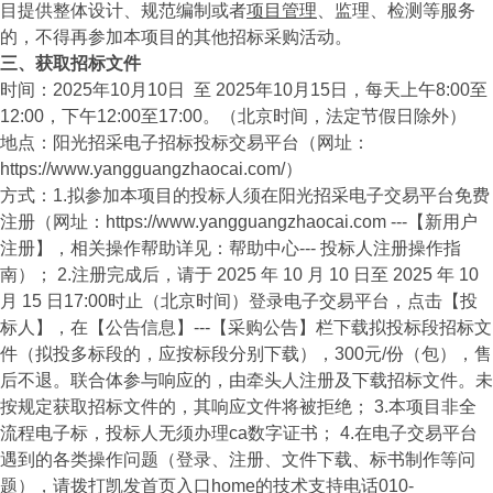
目提供整体设计、规范编制或者
项目管理
、监理、检测等服务
的，不得再参加本项目的其他招标采购活动。
三、获取招标文件
时间：2025年10月10日 至 2025年10月15日，每天上午8:00至
12:00，下午12:00至17:00。（北京时间，法定节假日除外）
地点：阳光招采电子招标投标交易平台（网址：
https://www.yangguangzhaocai.com/）
方式：1.拟参加本项目的投标人须在阳光招采电子交易平台免费
注册（网址：https://www.yangguangzhaocai.com ---【新用户
注册】，相关操作帮助详见：帮助中心--- 投标人注册操作指
南）； 2.注册完成后，请于 2025 年 10 月 10 日至 2025 年 10
月 15 日17:00时止（北京时间）登录电子交易平台，点击【投
标人】，在【公告信息】---【采购公告】栏下载拟投标段招标文
件（拟投多标段的，应按标段分别下载），300元/份（包），售
后不退。联合体参与响应的，由牵头人注册及下载招标文件。未
按规定获取招标文件的，其响应文件将被拒绝； 3.本项目非全
流程电子标，投标人无须办理ca数字证书； 4.在电子交易平台
遇到的各类操作问题（登录、注册、文件下载、标书制作等问
题），请拨打凯发首页入口home的技术支持电话010-