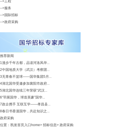
-->工程
-->服务
-->国际招标
-->政府采购
推荐新闻
1
漫步千年古都，品读河洛风华...
2
中国地质大学（武汉）考察团...
3
无青春不篮球——国华集团5月...
4
湖北国华受邀参加襄阳市政府...
5
湖北国华连续三年荣获“武汉...
6
“羽展国华，球造英豪”国华...
7
政企携手 互联互学——孝昌县...
8
春日书香漫国华，共赴知识之...
政府采购
位置：
凯发首页入口home
>
招标信息
>
政府采购