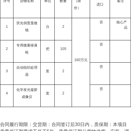
序号
货物名称
单位
数量
（限
备注
进口
价）
否
核心产
荧光倒置显微
1
台
2
品
镜
否
专用微量移液
2
把
105
枪
160万元
否
自动组织处理
3
套
2
器
否
化学发光凝胶
4
套
2
成像仪
合同履行期限：交货期：合同签订后30日内，质保期：本项目