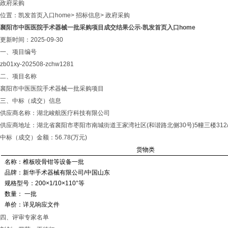
政府采购
位置：
凯发首页入口home
>
招标信息
>
政府采购
襄阳市中医医院手术器械一批采购项目成交结果公示-凯发首页入口home
更新时间：2025-09-30
一、项目编号
zb01xy-202508-zchw1281
二、项目名称
襄阳市中医医院手术器械一批采购项目
三、中标（成交）信息
供应商名称：湖北峻航医疗科技有限公司
供应商地址：湖北省襄阳市枣阳市南城街道王家湾社区(和谐路北侧30号)5幢三楼312/313
中标（成交）金额：56.78(万元)
货物类
名称：椎板咬骨钳等设备一批
品牌：新华手术器械有限公司/中国山东
规格型号：200×1/10×110°等
数量： 一批
单价：详见响应文件
四、评审专家名单