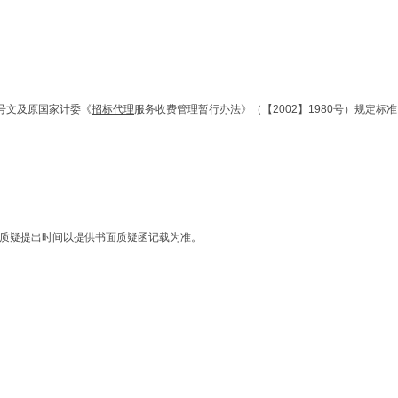
4号文及原国家计委《
招标代理
服务收费管理暂行办法》（【2002】1980号）规定标准
质疑提出时间以提供书面质疑函记载为准。