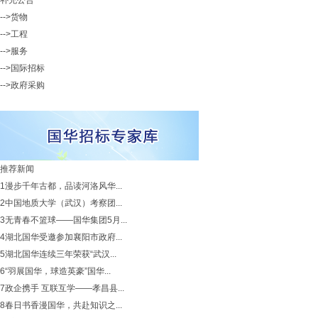
补充公告
-->货物
-->工程
-->服务
-->国际招标
-->政府采购
推荐新闻
1
漫步千年古都，品读河洛风华...
2
中国地质大学（武汉）考察团...
3
无青春不篮球——国华集团5月...
4
湖北国华受邀参加襄阳市政府...
5
湖北国华连续三年荣获“武汉...
6
“羽展国华，球造英豪”国华...
7
政企携手 互联互学——孝昌县...
8
春日书香漫国华，共赴知识之...