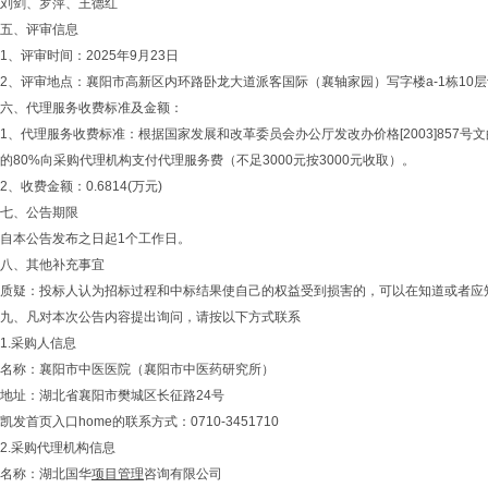
刘剑、罗萍、王德红
五、评审信息
1、评审时间：2025年9月23日
2、评审地点：襄阳市高新区内环路卧龙大道派客国际（襄轴家园）写字楼a-1栋10
六、代理服务收费标准及金额：
1、代理服务收费标准：根据国家发展和改革委员会办公厅发改办价格[2003]857
的80%向采购代理机构支付代理服务费（不足3000元按3000元收取）。
2、收费金额：0.6814(万元)
七、公告期限
自本公告发布之日起1个工作日。
八、其他补充事宜
质疑：投标人认为招标过程和中标结果使自己的权益受到损害的，可以在知道或者应
九、凡对本次公告内容提出询问，请按以下方式联系
1.采购人信息
名称：襄阳市中医医院（襄阳市中医药研究所）
地址：湖北省襄阳市樊城区长征路24号
凯发首页入口home的联系方式：0710-3451710
2.采购代理机构信息
名称：湖北国华
项目管理
咨询有限公司