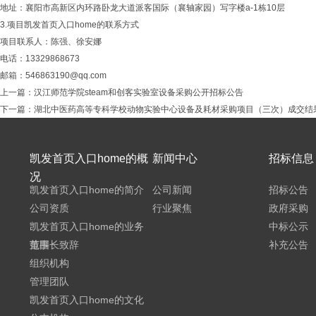
地址：襄阳市高新区内环路卧龙大道派客国际（襄轴家园）写字楼a-1栋10层
3.项目凯发首页入口home的联系方式
项目联系人：陈强、徐安娜
电话：13329868673
邮箱：
546863190@qq.com
上一篇：
汉江师范学院steam和创客实验室设备采购公开招标公告
下一篇：
湖北中医药高等专科学校动物实验中心设备及耗材采购项目（三次）成交结
凯发首页入口home的概
新闻中心
招标信息
况
凯发首页入口home的简介
公司新闻
招标公告
公司资质
行业聚焦
政府采购
凯发首页入口home的业务
中标公示
范围
董事长致辞
补充公告
组织机构
管理团队
凯发首页入口home的文化