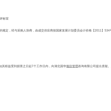
层评标室
号文的规定，经与采购人协商，由成交供应商按国家发展计划委员会计价格【2011】53
知其权益受到损害之日起7个工作日内，向湖北国华
项目管理
咨询有限公司提出质疑。