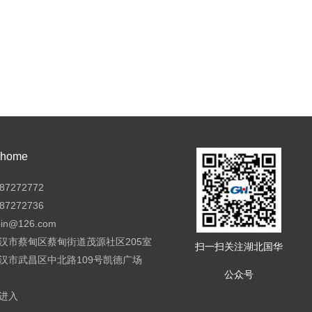
ome
7272772
7272736
pin@126.com
汉市蔡甸区蔡甸街道茂源社区205室
扫一扫关注湖北国华
汉市武昌区中北路109号凯德广场
公众号
进入