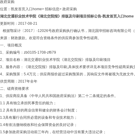
政府采购
位置：
凯发首页入口home
>
招标信息
>
政府采购
湖北交通职业技术学院《湖北交院报》排版及印刷项目招标公告-凯发首页入口home
更新时间：2017-08-21
根据鄂采计〔2017〕-12026号政府采购执行确认书，湖北国华招标咨询有限公
来源：财政拨款。欢迎符合资格条件的供应商参加竞争性磋商。
一、项目概况
1、采购编号：zb0105-1708-zf679
2、项目名称：湖北交通职业技术学院《湖北交院报》排版及印刷项目
3、服务内容：《湖北交院报》排版及印刷,具体技术要求详见本项目竞争性磋商采购
4、采购预算：5.4万元；供应商报价超过采购预算的，其响应文件将被视为无效文件
供货周期：2017年全年
二、磋商资格要求
1、供应商应具备《中华人民共和国政府采购法》第二十二条规定的条件。
1.1 具有独立承担民事责任的能力；
1.2 具有良好的商业信誉和健全的财务会计制度；
1.3具有履行合同所必需的设备和专业技术能力；
1.4有依法缴纳税收和社会保障资金的良好记录；
1.5参加政府采购活动前三年内，在经营活动中没有重大违法记录；