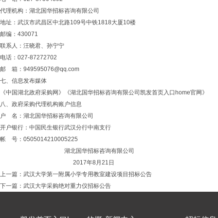
代理机构：湖北国华招标咨询有限公司
地址：武汉市武昌区中北路109号中铁1818大厦10楼
邮编：430071
联系人：汪晓君、孙宁宁
电话：027-87272702
邮 箱：
949595076@qq.com
七、信息发布媒体
《中国湖北政府采购网》《湖北国华招标咨询有限公司凯发首页入口home官网》
八、政府采购代理机构账户信息
户 名：湖北国华招标咨询有限公司
开户银行：中国民生银行武汉分行中南支行
帐 号：0505014210005225
湖北国华招标咨询有限公司
2017年8月21日
上一篇：
武汉大学第一附属小学专用教室建设项目招标公告
下一篇：
武汉大学采购绝对重力仪招标公告