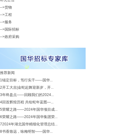
补充公告
-->货物
-->工程
-->服务
-->国际招标
-->政府采购
推荐新闻
1
锚定目标，笃行实干——国华...
2
开工大吉|金蛇起舞迎新岁，开...
3
年终盘点——回顾我们的2024...
4
回首辉煌历程 共绘蛇年蓝图—...
5
荣耀之路——2024年国华项目成...
6
荣耀之路——2024年国华集团荣...
7
2024年湖北国华精细化管理总结...
8
书香致远，咏梅明智——国华...