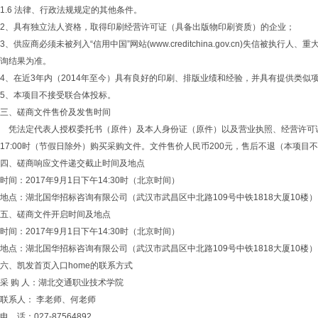
1.6 法律、行政法规规定的其他条件。
2、具有独立法人资格，取得印刷经营许可证（具备出版物印刷资质）的企业；
3、供应商必须未被列入“信用中国”网站(www.creditchina.gov.cn)失信
询结果为准。
4、在近3年内（2014年至今）具有良好的印刷、排版业绩和经验，并具有提供类似
5、本项目不接受联合体投标。
三、磋商文件售价及发售时间
凭法定代表人授权委托书（原件）及本人身份证（原件）以及营业执照、经营许可证和类似业绩
17:00时（节假日除外）购买采购文件。文件售价人民币200元，售后不退（本项目
四、磋商响应文件递交截止时间及地点
时间：2017年9月1日下午14:30时（北京时间）
地点：湖北国华招标咨询有限公司（武汉市武昌区中北路109号中铁1818大厦10楼）
五、磋商文件开启时间及地点
时间：2017年9月1日下午14:30时（北京时间）
地点：湖北国华招标咨询有限公司（武汉市武昌区中北路109号中铁1818大厦10楼）
六、凯发首页入口home的联系方式
采 购 人：湖北交通职业技术学院
联系人： 李老师、何老师
电 话：027-87564892