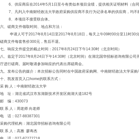
6、供应商应在2014年5
月
1日至今有类似本项目业绩，提供相关证明材料（合
7、凡列入中南财经政法大学政府采购供应商不良行为记录名单的供应商，均不
8、本项目不接受联合体。
六、磋商文件领取时间、地点和方法：
申请人可于
2017年8月14
日至
2017年8月18
日，每天上午
09时00分至11时
磋商文件每套售价300元，售后不退。
七、响应文件提交的截止时间：
2017年8月24日下午14:30时（北京时间）
八、兹定于
2017年8月24日下午14:30时（北京时间）在湖北国华招标咨询有限公司
厅进行磋商。届时敬请参加响应的代表出席磋商会。
九、发布公告的媒介：本次招标公告同时在中国政府采购网、中南财经政法大学采购
十、凯发首页入口home的联系方式：
采 购 人：中南财经政法大学
地
址：湖北省武汉市东湖新技术开发区南湖大道
182号
邮
编：
430073
联
系
人：周老师
向老师
电
话：
027-88387301
采购代理机构：湖北国华招标咨询有限公司
联
系
人：
高雅
廖寿杰
电
话：
027-87272718