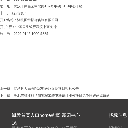
地
址：武汉市武昌区中北路
109号中铁1818中心十楼
十一、银行信息：
开户名称：湖北国华招标咨询有限公司
开
户
行：中国民生银行武汉中南支行
账
号：
0505 0142 1000 5225
上一篇：
沙洋县人民医院采购医疗设备项目招标公告
下一篇：
湖北省林业科学研究院加装电梯设计服务项目竞争性磋商邀请函
凯发首页入口home的概
新闻中心
招标信息
况