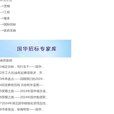
补充公告
-->货物
-->工程
-->服务
-->国际招标
-->政府采购
推荐新闻
1
锚定目标，笃行实干——国华...
2
开工大吉|金蛇起舞迎新岁，开...
3
年终盘点——回顾我们的2024...
4
回首辉煌历程 共绘蛇年蓝图—...
5
荣耀之路——2024年国华项目成...
6
荣耀之路——2024年国华集团荣...
7
2024年湖北国华精细化管理总结...
8
书香致远，咏梅明智——国华...