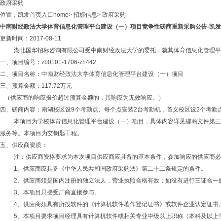
政府采购
位置：
凯发首页入口home
>
招标信息
>
政府采购
中南财经政法大学体育信息化管理平台建设（一）项目竞争性磋商重新采购公告-凯发首
更新时间：2017-08-11
湖北国华招标咨询有限公司受中南财经政法大学的委托，就其体育信息化管理平
一、项目编号：zb0101-1706-zh442
二、项目名称：中南财经政法大学体育信息化管理平台建设（一）项目
三、预算金额：117.72万元
（供应商的响应报价超过预算金额的，其响应为无效响应。）
四、磋商内容：南湖校区设9个考勤点、每个点安装2台考勤机，首义校区设2个考
本项目为学校体育信息化管理平台建设（一）项目，具体内容详见磋商文件
第三
服务等。本项目为交钥匙工程。
五、供应商资质：
注：供应商资格要求为本次项目供应商应具备的基本条件，参加响应的供应商必
1、供应商应具备《中华人民共和国政府采购法》第二十二条规定的条件。
2、供应商须是国内注册的独立法人，营业执照合格有效；如没有进行三证合一
3、本项目只接受厂商直接参与。
4、供应商须具有所投软件的《计算机软件著作登记证书》或软件企业认定证书
5、
本项目要求项目经理具有计算机软件或相关专业中级以上职称（本科及以上