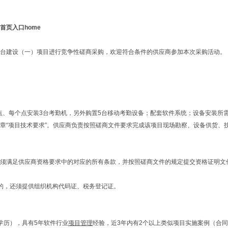
页入口home
台建设（一）项目进行竞争性磋商采购，欢迎符合条件的供应商参加本次采购活动。
勤点、每个点安装3台考勤机，另外购置5台移动考勤设备；配套软件系统；设备安装
章
“项目技术要求”。供应商负责按照磋商文件要求完成该项目现场勘察、设备供货、
须满足供应商资格要求中的对应的所有条款，并按照磋商文件的规定提交资格证明文
的，还须提供组织机构代码证、税务登记证。
。
学历），具有
5年软件行业
项目管理
经验，近3年内有2个以上类似项目实施案例（合