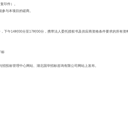
同复印件）。
能参与本项目的磋商。
30分，下午14时00分至17时00分，携带法人委托授权书及供应商资格条件要求的
开标
与招投标管理中心网站、湖北国华招标咨询有限公司网站上发布。