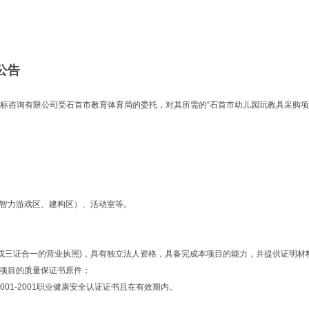
公告
华招标咨询有限公司受石首市教育体育局的委托，对其所需的“石首市幼儿园玩教具采购
智力游戏区、建构区）、活动室等。
或三证合一的营业执照)，具有独立法人资格，具备完成本项目的能力，并提供证明材
本项目的质量保证书原件；
28001-2001职业健康安全认证证书且在有效期内。