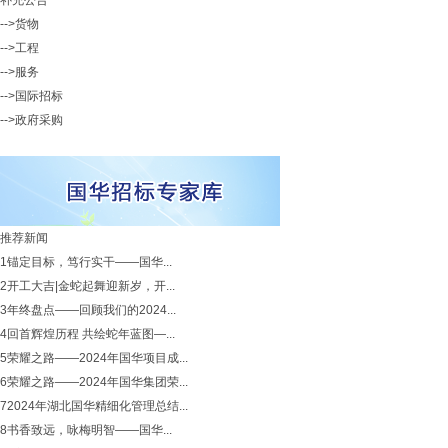
补充公告
-->货物
-->工程
-->服务
-->国际招标
-->政府采购
推荐新闻
1
锚定目标，笃行实干——国华...
2
开工大吉|金蛇起舞迎新岁，开...
3
年终盘点——回顾我们的2024...
4
回首辉煌历程 共绘蛇年蓝图—...
5
荣耀之路——2024年国华项目成...
6
荣耀之路——2024年国华集团荣...
7
2024年湖北国华精细化管理总结...
8
书香致远，咏梅明智——国华...