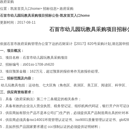
政府采购
位置：
凯发首页入口home
>
招标信息
>
政府采购
石首市幼儿园玩教具采购项目招标公告-凯发首页入口home
更新时间：2017-08-11
石首市幼儿园玩教具采购项目招标
依据石首市政府采购管理办公室下达的石财采计【2017】820号采购计划,湖北国
一、项目概况：
1、项目名称：石首市幼儿园玩教具采购项目
2、招标编号：zb01ss-1708-zh620
3、项目预算金额：162万元，超过预算的报价将作无效报价处理。
二、招标范围及内容：
幼儿玩教具包括：运动包、七大区角（角色区、表演区、美工区、阅读区、科学区、
三、供应商资格要求：
1．具备《政府采购法》第二十二条规定的相关条件；
2．具备有效的企业法人营业执照、税务登记证、组织机构代码证，银行开户许可证(
3．供应商如有部分产品不是本公司(厂)生产的，必须提供其产品制造商出具的针对
4．供应商必须具备iso14001环境管理认证证书、iso9001质量管理认证证书、gb/t
5．且如所投产品国家要求通过 ccc强制认证的必须提供证明材料；