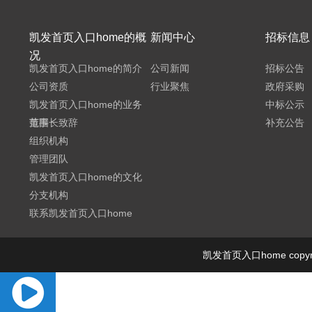
凯发首页入口home的概
新闻中心
招标信息
况
凯发首页入口home的简介
公司新闻
招标公告
公司资质
行业聚焦
政府采购
凯发首页入口home的业务
中标公示
范围
董事长致辞
补充公告
组织机构
管理团队
凯发首页入口home的文化
分支机构
联系凯发首页入口home
凯发首页入口home cop