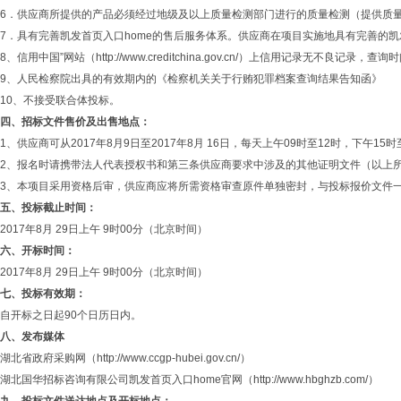
6．供应商所提供的产品必须经过地级及以上质量检测部门进行的质量检测（提供质
7．具有完善凯发首页入口home的售后服务体系。供应商在项目实施地具有完善的凯
8、信用中国”网站（http://www.creditchina.gov.cn/）上信用记录无不良记
9、人民检察院出具的有效期内的《检察机关关于行贿犯罪档案查询结果告知函》
10、不接受联合体投标。
四、招标文件售价及出售地点：
1、供应商可从2017年8月9日至2017年8月 16日，每天上午09时至12时，下
2、报名时请携带法人代表授权书和第三条供应商要求中涉及的其他证明文件（以上
3、本项目采用资格后审，供应商应将所需资格审查原件单独密封，与投标报价文件
五、投标截止时间：
2017年8月 29日上午 9时00分（北京时间）
六、开标时间：
2017年8月 29日上午 9时00分（北京时间）
七、投标有效期：
自开标之日起90个日历日内。
八、发布媒体
湖北省政府采购网（http://www.ccgp-hubei.gov.cn/）
湖北国华招标咨询有限公司凯发首页入口home官网（http://www.hbghzb.com/）