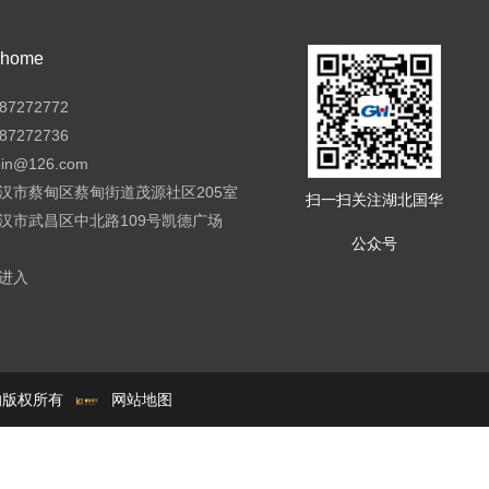
ome
7272772
7272736
pin@126.com
汉市蔡甸区蔡甸街道茂源社区205室
扫一扫关注湖北国华
汉市武昌区中北路109号凯德广场
公众号
进入
e的版权所有
网站地图