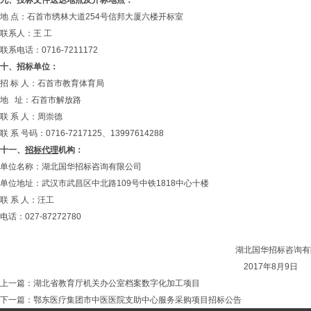
九、投标文件送达地点及开标地点：
地 点：石首市绣林大道254号信邦大厦六楼开标室
联系人：王 工
联系电话：0716-7211172
十、招标单位：
招 标 人：石首市教育体育局
地 址：石首市解放路
联 系 人：周崇德
联 系 号码：0716-7217125、13997614288
十一、
招标代理
机构：
单位名称：湖北国华招标咨询有限公司
单位地址：武汉市武昌区中北路109号中铁1818中心十楼
联 系 人：汪工
电话：027-87272780
湖北国华招标咨询有限公
2017年8月9日
上一篇：
湖北省教育厅机关办公室档案数字化加工项目
下一篇：
鄂东医疗集团市中医医院支助中心服务采购项目招标公告