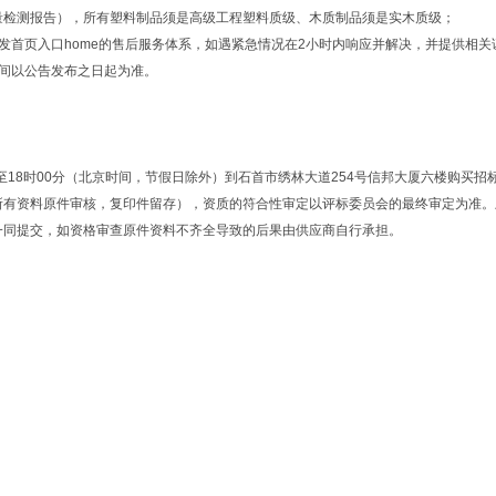
量检测报告），所有塑料制品须是高级工程塑料质级、木质制品须是实木质级；
发首页入口home的售后服务体系，如遇紧急情况在2小时内响应并解决，并提供相关
录，查询时间以公告发布之日起为准。
午15时至18时00分（北京时间，节假日除外）到石首市绣林大道254号信邦大厦六楼购
所有资料原件审核，复印件留存），资质的符合性审定以评标委员会的最终审定为准。
一同提交，如资格审查原件资料不齐全导致的后果由供应商自行承担。