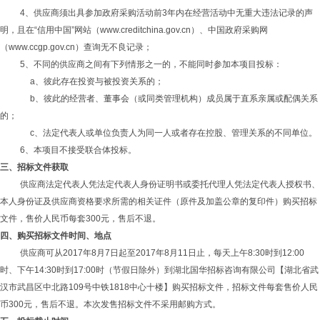
4、供应商须出具参加政府采购活动前3年内在经营活动中无重大违法记录的声
明，且在“信用中国”网站（www.creditchina.gov.cn）、中国政府采购网
（www.ccgp.gov.cn）查询无不良记录；
5、不同的供应商之间有下列情形之一的，不能同时参加本项目投标：
a、彼此存在投资与被投资关系的；
b、彼此的经营者、董事会（或同类管理机构）成员属于直系亲属或配偶关系
的；
c、法定代表人或单位负责人为同一人或者存在控股、管理关系的不同单位。
6、本项目不接受联合体投标。
三、招标文件
获取
供应商法定代表人凭法定代表人身份证明书或委托代理人凭法定代表人授权书、
本人身份证及供应商资格要求所需的相关证件（原件及加盖公章的复印件）购买招标
文件，售价人民币每套300元，售后不退。
四、购买招标文件时间
、地点
供应商可从2017年8月7日起至2017年8月11日止，每天上午8:30时到12:00
时、下午14:30时到17:00时（节假日除外）到湖北国华招标咨询有限公司【湖北省武
汉市武昌区中北路109号中铁1818中心十楼】购买招标文件，招标文件每套售价人民
币300元，售后不退。本次发售招标文件不采用邮购方式。