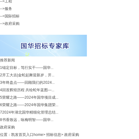
-->工程
-->服务
-->国际招标
-->政府采购
推荐新闻
1
锚定目标，笃行实干——国华...
2
开工大吉|金蛇起舞迎新岁，开...
3
年终盘点——回顾我们的2024...
4
回首辉煌历程 共绘蛇年蓝图—...
5
荣耀之路——2024年国华项目成...
6
荣耀之路——2024年国华集团荣...
7
2024年湖北国华精细化管理总结...
8
书香致远，咏梅明智——国华...
政府采购
位置：
凯发首页入口home
>
招标信息
>
政府采购