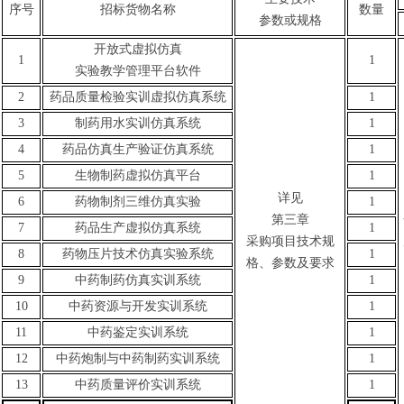
序号
招标货物名称
数量
参数或规格
开放式虚拟仿真
1
1
实验教学管理平台软件
2
药品质量检验实训虚拟仿真系统
1
3
制药用水实训仿真系统
1
4
药品仿真生产验证仿真系统
1
5
生物制药虚拟仿真平台
1
详见
6
药物制剂三维仿真实验
1
第三章
7
药品生产虚拟仿真系统
1
采购项目技术规
8
药物压片技术仿真实验系统
1
格、参数及要求
9
中药制药仿真实训系统
1
10
中药资源与开发实训系统
1
11
中药鉴定实训系统
1
12
中药炮制与中药制药实训系统
1
13
中药质量评价实训系统
1