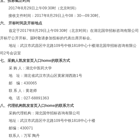
五、投标截止时间
2017年8月29日
上午
09:30时（北京时间）
接收文件时间：2017年8月29日上午08：30—09:30时。
六、
开标时间
及开标地点
兹定于
2017年8月29日
上午
09:30时（北京时间）在湖北国华招标咨询有限公司
开标厅公开开标。届时敬请参加投标的代表出席开标会。
地址：武汉市武昌区中北路109号中铁1818中心十楼湖北国华招标咨询有限公
司2号会议室
七、采购人凯发首页入口home的联系方式
采
购
人：湖北中医药大学
地
址：湖北省武汉市洪山区黄家湖西路
1号
邮
编：
430065
联
系
人：黄老师
电
话：
027-68891363
八、代理机构凯发首页入口home的联系方式
采购代理机构：湖北国华招标咨询有限公司
地址：武汉市武昌区中北路109号中铁1818中心十楼
邮编：430071
联系人：万军
陶丹