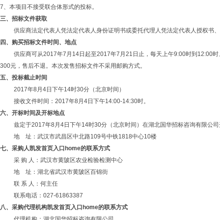
7、本项目不接受联合体形式的投标。
三、招标文件
获取
供应商法定代表人凭法定代表人身份证明书或委托代理人凭法定代表人授权书、
四、购买招标文件时间
、地点
供应商可从2017年7月14日
起至
2017年7月21日止，每天上午9:00
时到
12:0
300元，售后不退。本次发售招标文件不采用邮购方式。
五、
投标截止时间
2017年8月4
日下午
14时30分（北京时间）
接收文件时间：
2017年8月4
日下午
14:00-14:30时。
六、
开标时间
及
开标地点
兹定于
2017年8月4
日下午
14时30分（北京时间）在湖北国华招标咨询有限公
地
址：武汉市武昌区中北路
109号中铁1818中心10楼
七、采购人凯发首页入口home的联系方式
采
购
人：武汉市黄陂区农业检验检测中心
地
址：湖北省武汉市黄陂区百锦街
联
系
人：何主任
联系电话：
027-61863387
八、采购代理机构凯发首页入口home的联系方式
代理机构：湖北国华招标咨询有限公司