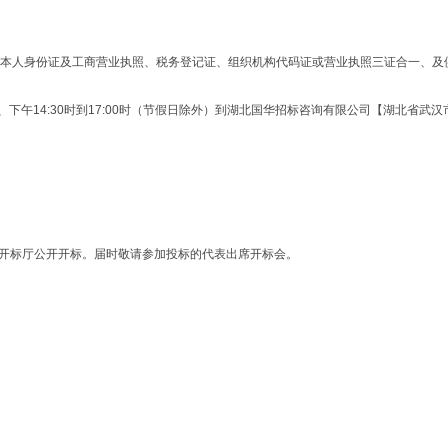
本人身份证及工商营业执照、税务登记证、组织机构代码证或营业执照三证合一、及
0时、下午14:30时到17:00时（节假日除外）到湖北国华招标咨询有限公司【湖北省
司开标厅公开开标。届时敬请参加投标的代表出席开标会。