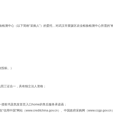
验检测中心（以下简称“采购人”）的委托，对武汉市黄陂区农业检验检测中心所需的“
效投标。）
执照三证合一，具有独立法人资格；
一授权书及凯发首页入口home的售后服务承诺函；
站（www.creditchina.gov.cn）、中国政府采购网（www.ccgp.gov