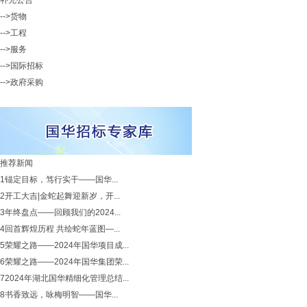
补充公告
-->货物
-->工程
-->服务
-->国际招标
-->政府采购
推荐新闻
1
锚定目标，笃行实干——国华...
2
开工大吉|金蛇起舞迎新岁，开...
3
年终盘点——回顾我们的2024...
4
回首辉煌历程 共绘蛇年蓝图—...
5
荣耀之路——2024年国华项目成...
6
荣耀之路——2024年国华集团荣...
7
2024年湖北国华精细化管理总结...
8
书香致远，咏梅明智——国华...