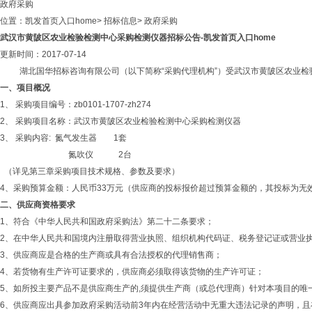
政府采购
位置：
凯发首页入口home
>
招标信息
>
政府采购
武汉市黄陂区农业检验检测中心采购检测仪器招标公告-凯发首页入口home
更新时间：2017-07-14
湖北国华招标咨询有限公司（以下简称
“采购代理机构”）受武汉市黄陂区农业检
一、项目概况
1、
采购项目编号：
zb0101-1707-zh274
2、
采购项目名称：
武汉市黄陂区农业检验检测中心采购检测仪器
3、
采购内容
: 氮气发生器 1套
氮吹仪 2台
（详见第三章采购项目技术规格、参数及要求）
4、采购预算金额：人民币33万元（供应商的投标报价超过预算金额的，其投标为无
二、供应商资格要求
1、符合《中华人民共和国政府采购法》第二十二条要求；
2、在中华人民共和国境内注册取得营业执照、组织机构代码证、税务登记证或营业
3、供应商应是合格的生产商或具有合法授权的代理销售商；
4、若货物有生产许可证要求的，供应商必须取得该货物的生产许可证；
5
、如所投主要产品不是供应商生产的
,须提供生产商（或总代理商）针对本项目的唯
6、供应商应出具参加政府采购活动前3年内在经营活动中无重大违法记录的声明，且在“信用中国”网