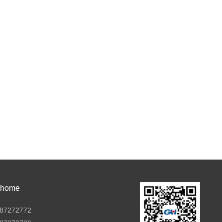
ome
7272772