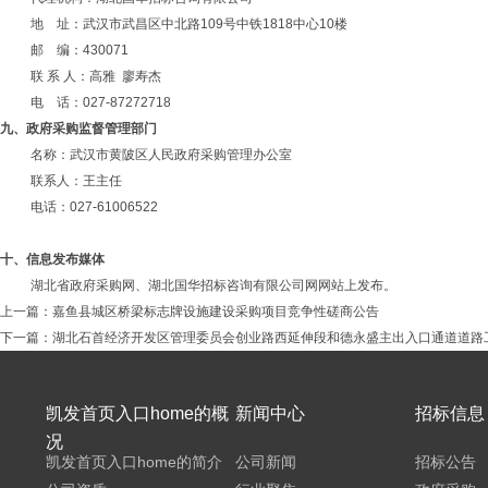
地
址：武汉市武昌区中北路
109号中铁1818中心10楼
邮
编：
430071
联
系
人：高雅
廖寿杰
电
话：
027-87272718
九、
政府采购监督管理部门
名称：武汉市黄陂区人民政府采购管理办公室
联系人：王主任
电话：
027-61006522
十、信息发布媒体
湖北省政府采购网、湖北国华招标咨询有限公司网网站上发布。
上一篇：
嘉鱼县城区桥梁标志牌设施建设采购项目竞争性磋商公告
下一篇：
湖北石首经济开发区管理委员会创业路西延伸段和德永盛主出入口通道道路
凯发首页入口home的概
新闻中心
招标信息
况
凯发首页入口home的简介
公司新闻
招标公告