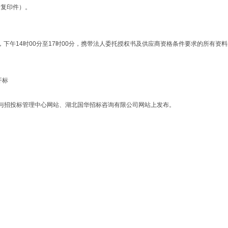
同复印件）。
30分，下午14时00分至17时00分，携带法人委托授权书及供应商资格条件要求的所
开标
与招投标管理中心网站、湖北国华招标咨询有限公司网站上发布。