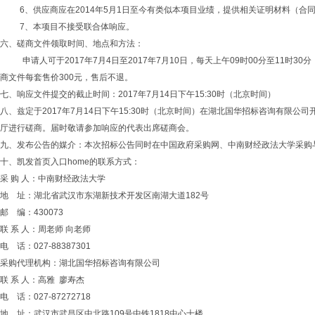
6、供应商应在2014年5
月
1日至今有类似本项目业绩，提供相关证明材料（合
7、本项目不接受联合体响应。
六、磋商文件领取时间、地点和方法：
申请人可于
2017年7月4
日至
2017年7月10
日，每天上午
09时00分至11时
商文件每套售价300元，售后不退。
七、响应文件提交的截止时间：
2017年7月14日下午15:30时（北京时间）
八、兹定于
2017年7月14日下午15:30时（北京时间）在湖北国华招标咨询有限公司
厅进行磋商。届时敬请参加响应的代表出席磋商会。
九、发布公告的媒介：本次招标公告同时在中国政府采购网、中南财经政法大学采购
十、凯发首页入口home的联系方式：
采 购 人：中南财经政法大学
地
址：湖北省武汉市东湖新技术开发区南湖大道
182号
邮
编：
430073
联
系
人：周老师
向老师
电
话：
027-88387301
采购代理机构：湖北国华招标咨询有限公司
联
系
人：
高雅
廖寿杰
电
话：
027-87272718
地
址：武汉市武昌区中北路
109号中铁1818中心十楼