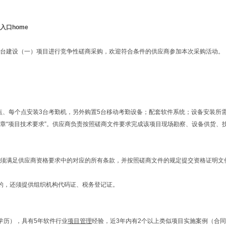
口home
台建设（一）项目进行竞争性磋商采购，欢迎符合条件的供应商参加本次采购活动。
勤点、每个点安装3台考勤机，另外购置5台移动考勤设备；配套软件系统；设备安装
章
“项目技术要求”。供应商负责按照磋商文件要求完成该项目现场勘察、设备供货、
须满足供应商资格要求中的对应的所有条款，并按照磋商文件的规定提交资格证明文
的，还须提供组织机构代码证、税务登记证。
。
学历），具有
5年软件行业
项目管理
经验，近3年内有2个以上类似项目实施案例（合