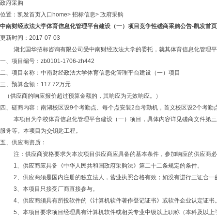
政府采购
位置：
凯发首页入口home
>
招标信息
>
政府采购
中南财经政法大学体育信息化管理平台建设（一）项目竞争性磋商采购公告-凯发首页入
更新时间：2017-07-03
湖北国华招标咨询有限公司受中南财经政法大学的委托，就其体育信息化管理平
一、项目编号：zb0101-1706-zh442
二、项目名称：中南财经政法大学体育信息化管理平台建设（一）项目
三、预算金额：117.72万元
（供应商的响应报价超过预算金额的，其响应为无效响应。）
四、磋商内容：南湖校区设9个考勤点、每个点安装2台考勤机，首义校区设2个考
本项目为学校体育信息化管理平台建设（一）项目，具体内容详见磋商文件
第三
服务等。本项目为交钥匙工程。
五、供应商资质：
注：供应商资格要求为本次项目供应商应具备的基本条件，参加响应的供应商必
1、供应商应具备《中华人民共和国政府采购法》第二十二条规定的条件。
2、供应商须是国内注册的独立法人，营业执照合格有效；如没有进行三证合一
3、本项目只接受厂商直接参与。
4、供应商须具有所投软件的《计算机软件著作登记证书》或软件企业认定证书
5、
本项目要求项目经理具有计算机软件或相关专业中级以上职称（本科及以上