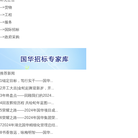
补充公告
-->货物
-->工程
-->服务
-->国际招标
-->政府采购
推荐新闻
1
锚定目标，笃行实干——国华...
2
开工大吉|金蛇起舞迎新岁，开...
3
年终盘点——回顾我们的2024...
4
回首辉煌历程 共绘蛇年蓝图—...
5
荣耀之路——2024年国华项目成...
6
荣耀之路——2024年国华集团荣...
7
2024年湖北国华精细化管理总结...
8
书香致远，咏梅明智——国华...