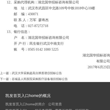
12、
采购代理机构：湖北国华招标咨询有限公司
地
址：武汉市武昌区中北路
109号中铁1818中心10楼
邮
编：
430071
联
系
人：万军
廖寿杰
电
话：
027-87272718
1
3
、银行信息：
户
名：湖北国华招标咨询有限公司
开
户
行：民生银行武汉中南支行
账
号：
0505 0142 1000 5225
湖北国华招标咨询
有限公司
201
7
年
6
月
23
日
上一篇：
武汉大学采购超高分辨质谱仪招标公告
下一篇：
谷城县人民医院采购医疗设备项目招标公告
凯发首页入口home的概况
凯发首页入口home的简介
公司资质