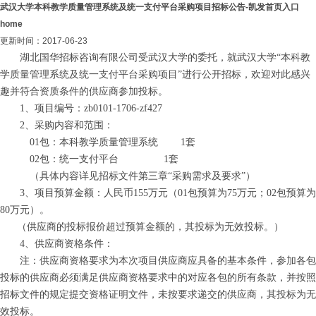
武汉大学本科教学质量管理系统及统一支付平台采购项目招标公告-凯发首页入口
home
更新时间：2017-06-23
湖北国华招标咨询有限公司受武汉大学的委托，就武汉大学
“本科教
学质量管理系统及统一支付平台采购项目”进行公开招标，欢迎对此感兴
趣并符合资质条件的供应商参加投标。
1、项目编号：zb0101-1706-zf427
2、采购内容和范围：
01包：本科教学质量管理系统 1套
02包：
统一支付平台
1套
（具体内容详见招标文件第三章
“采购需求及要求”）
3、
项目预算金额：人民币
155
万元（
01包预算为
75
万元；
02包预算为
80
万元）
。
（供应商的投标报价超过预算金额的，其投标为无效投标。）
4
、供应商资格条件：
注：
供应商资格要求为本次项目供应商应具备的基本条件，参加各包
投标的供应商必须满足供应商资格要求中的对应各包的所有条款，并按照
招标文件的规定提交资格证明文件，未按要求递交的供应商，其投标为无
效投标。