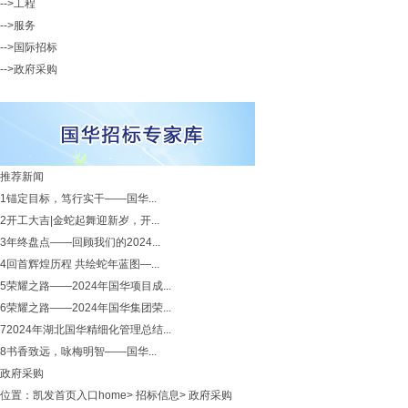
-->工程
-->服务
-->国际招标
-->政府采购
推荐新闻
1
锚定目标，笃行实干——国华...
2
开工大吉|金蛇起舞迎新岁，开...
3
年终盘点——回顾我们的2024...
4
回首辉煌历程 共绘蛇年蓝图—...
5
荣耀之路——2024年国华项目成...
6
荣耀之路——2024年国华集团荣...
7
2024年湖北国华精细化管理总结...
8
书香致远，咏梅明智——国华...
政府采购
位置：
凯发首页入口home
>
招标信息
>
政府采购