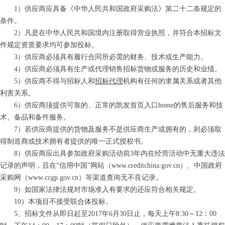
1）
供应商应具备《中华人民共和国政府采购法》第二十二条规定的
条件。
2）凡是在中华人民共和国境内注册取得营业执照，并符合本招标文
件规定资质要求均可参加投标。
3）供应商必须具有履行合同所必需的财务、技术或生产能力。
4）供应商必须具有生产或代理销售招标货物或服务的历史和业绩。
5）供应商不得与招标人和
招标代理
机构有任何的隶属关系或者其他
利害关系。
6）供应商须提供可靠的、正常的凯发首页入口home的售后服务和技
术、备品和备件服务。
7）若供应商提供的货物及服务不是供应商生产或拥有的，则必须取
得制造商或技术拥有者提供的唯一正式授权书。
8）
供应商应出具参加政府采购活动前
3
年内在经营活动中无重大违法
记录的声明
，
且在
“
信用中国
”
网站
（
www.creditchina.gov.cn）
、中国政府
采购网
（
www.ccgp.gov.cn）
等渠道查询无不良记录。
9
）如国家法律法规对市场准入有要求的还应符合相关规定。
10
）本项目不接受联合体投标。
5
、招标文件从即日起至
201
7
年
6
月
30
日止，每天上午
8:30～12：00