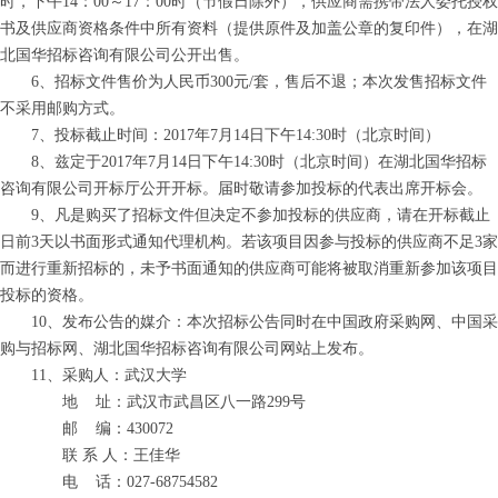
时，下午14：00～17：00时（节假日除外），供应商需携带法人委托授权
书及供应商资格条件中所有资料（提供原件及加盖公章的复印件），在湖
北国华招标咨询有限公司公开出售。
6
、招标文件售价为人民币
3
00元
/套
，售后不退；本次发售招标文件
不采用邮购方式。
7、
投标截止时间：
201
7
年
7
月
14
日
下午
14
:30时（北京时间）
8
、兹定于
201
7
年
7月14日下午14:30时（北京时间）在湖北国华招标
咨询有限公司开标厅公开开标。届时敬请参加投标的代表出席开标会。
9
、凡是购买了招标文件但决定不参加投标的供应商，请在开标截止
日前
3天
以书面形式通知代理机构。若该项目因参与投标的供应商不足
3家
而进行重新招标的，未予书面通知的供应商可能将被取消重新参加该项目
投标的资格。
1
0
、发布公告的媒介：本次招标公告同时在中国政府采购网、中国采
购与招标网、湖北国华招标咨询有限公司网站上发布。
1
1
、采购人：武汉大学
地
址：武汉市武昌区八一路
299号
邮
编：
430072
联
系
人：王佳华
电
话：
027-68754582