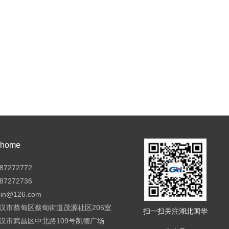
ome
7272772
7272736
pin@126.com
汉市蔡甸区蔡甸街道茂源社区205室
扫一扫关注湖北国华
汉市武昌区中北路109号凯德广场