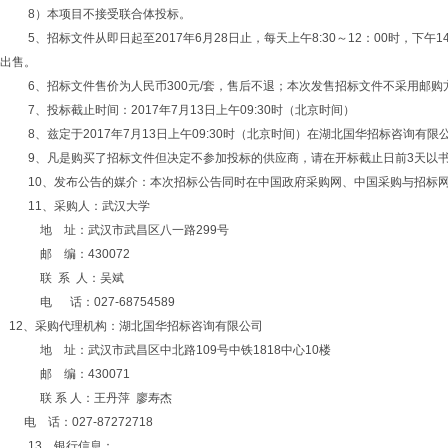
8）本项目不接受联合体投标。
5、招标文件从即
日起至
2017年6月28日止，每天上午8:30～12：00
出售。
6
、招标文件售价为人民币
300元/套，售后不退；本次发售招标文件不采用邮购
7、投标截
止时间：
2017年7月13日上午09:30时（北京时间）
8
、兹定于
2017年7月13日上午09:30时（北京时间）在湖北国华招标咨询
9、凡是购买了招标文件但决定不参加投标的供应商，请在开标截止日前3天
以
10、发布公告的媒介：本次招标公告同时在中国政府采购网、中国采购与招标
11、采购人：武汉大学
地
址：武汉市武昌区八一路
299号
邮
编：
430072
联
系
人：吴斌
电
话：
027-68754589
12、采购代理机构：湖北国华招标咨询有限公司
地
址：武汉市武昌区中北路
109号中铁1818中心10楼
邮
编：
430071
联
系
人：王丹萍
廖寿杰
电
话：
027-87272718
13、银行信息：