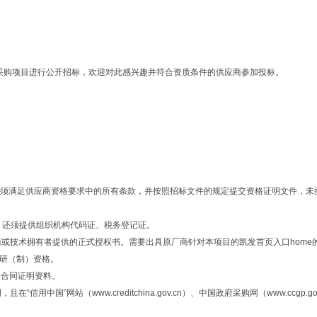
器采购项目进行公开招标，欢迎对此感兴趣并符合资质条件的供应商参加投标。
须满足供应商资格要求中的所有条款，并按照招标文件的规定提交资格证明文件，未
，还须提供组织机构代码证、税务登记证。
商或技术拥有者提供的正式授权书。需要出具原厂商针对本项目的凯发首页入口home
承研（制）资格。
关合同证明资料。
，且在“信用中国”网站
（
www.creditchina.gov.cn）、中国政府采购网
（
www.ccgp