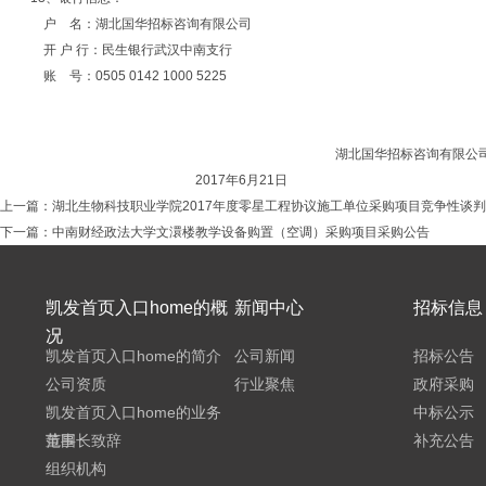
户
名：湖北国华招标咨询有限公司
开 户 行：民生银行武汉中南支行
账
号：
0505 0142 1000 5225
湖北国华招标咨询有限公
2017年6月21日
上一篇：
湖北生物科技职业学院2017年度零星工程协议施工单位采购项目竞争性谈
下一篇：
中南财经政法大学文澴楼教学设备购置（空调）采购项目采购公告
凯发首页入口home的概
新闻中心
招标信息
况
凯发首页入口home的简介
公司新闻
招标公告
公司资质
行业聚焦
政府采购
凯发首页入口home的业务
中标公示
范围
董事长致辞
补充公告
组织机构