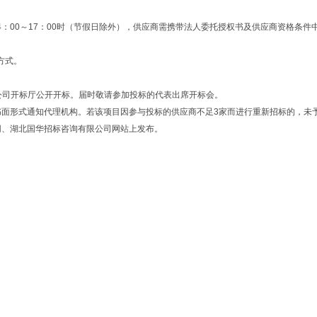
时，下午14：00～17：00时（节假日除外），供应商需携带法人委托授权书及供应商
方式。
有限公司开标厅公开开标。届时敬请参加投标的代表出席开标会。
书面形式通知代理机构。若该项目因参与投标的供应商不足
3家而进行重新招标的，未
网、湖北国华招标咨询有限公司网站上发布。