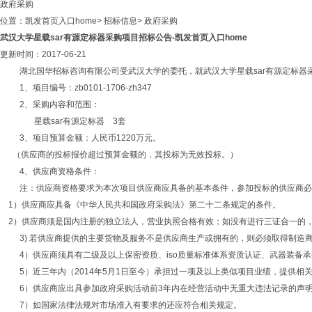
政府采购
位置：
凯发首页入口home
>
招标信息
>
政府采购
武汉大学星载sar有源定标器采购项目招标公告-凯发首页入口home
更新时间：2017-06-21
湖北国华招标咨询有限公司受武汉大学的委托，就武汉大学星载
sar有源定标
1、项目编号：zb0101-1706-zh347
2、采购内容和范围：
星载
sar有源定标器 3套
3、项目预算金额：
人民币
1220万元。
（供应商的投标报价超过预算金额的，其投标为无效投标。）
4、供应商资格条件：
注：供应商资格要求为本次项目供应商应具备的基本条件，参加投标的供应商必
1）供应商应具备《中华人民共和国政府采购法》第二十二条规定的条件。
2）供应商须是国内注册的独立法人，营业执照合格有效；如没有进行三证合一的
3) 若供应商提供的主要货物及服务不是供应商生产或拥有的，则必须取得制造
4）供应商须具有二级及以上保密资质、iso质量标准体系资质认证、武器装备
5）
近三年内（
2014年5
月
1日至今）承担过一项及以上类似项目业绩，提供相
6）供应商应出具参加政府采购活动前3年内在经营活动中无重大违法记录的声明
7）如国家法律法规对市场准入有要求的还应符合相关规定。