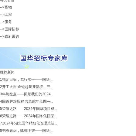
补充公告
-->货物
-->工程
-->服务
-->国际招标
-->政府采购
推荐新闻
1
锚定目标，笃行实干——国华...
2
开工大吉|金蛇起舞迎新岁，开...
3
年终盘点——回顾我们的2024...
4
回首辉煌历程 共绘蛇年蓝图—...
5
荣耀之路——2024年国华项目成...
6
荣耀之路——2024年国华集团荣...
7
2024年湖北国华精细化管理总结...
8
书香致远，咏梅明智——国华...