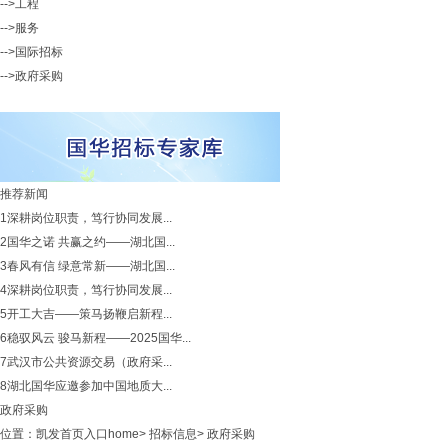
-->工程
-->服务
-->国际招标
-->政府采购
推荐新闻
1
深耕岗位职责，笃行协同发展...
2
国华之诺 共赢之约——湖北国...
3
春风有信 绿意常新——湖北国...
4
深耕岗位职责，笃行协同发展...
5
开工大吉——策马扬鞭启新程...
6
稳驭风云 骏马新程——2025国华...
7
武汉市公共资源交易（政府采...
8
湖北国华应邀参加中国地质大...
政府采购
位置：
凯发首页入口home
>
招标信息
>
政府采购