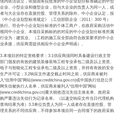
境内依法设立，依据国务院批准的中小企业划分标准确定的中型
企业、小型企业和微型企业，但与大企业的负责人为同一人，或
者与大企业存在直接控股、管理关系的除外。中小企业认定，按
《中小企业划型标准规定》（工信部联企业〔2011〕300 号）
执行。符合中小企业划分标准的个体工商户，在政府采购活动中
视同中小企业。本项目采购标的的对应的中小企业划分标准所属
行业为：建筑业。（工程的施工应全部由符合政策要求的中小企
业承接，供应商需提供相应中小企业声明函）。
3.本项目的特定资格要求：3.1供应商须同时具备建设行政主管
部门颁发的有效的建筑装修装饰工程专业承包二级及以上资质、
电子与智能化工程专业承包二级及以上资质，并持有有效的安全
生产许可证；3.2响应文件递交截止时间之前，供应商未被列
入“信用中国”网站(www.creditchina.gov.cn)或中国执行信息公开
网失信被执行人名单，供应商未被列入“信用中国”网站
(www.creditchina.gov.cn)重大税收违法失信主体名单、政府采
购严重违法失信行为记录名单。（以递交响应文件当日代理机构
查询结果为准）3.3单位负责人为同一人或者存在直接控股、管
理关系的不同供应商，不得参加本项目同一合同项下的政府采购