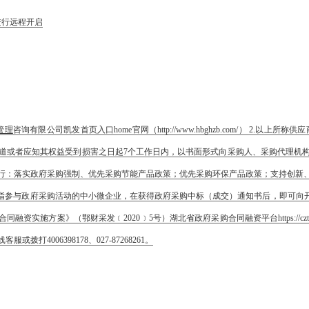
进行远程开启
管理
咨询有限公司凯发首页入口home官网（http://www.hbghzb.com/） 2
道或者应知其权益受到损害之日起7个工作日内，以书面形式向采购人、采购代理机
执行：落实政府采购强制、优先采购节能产品政策；优先采购环保产品政策；支持创新
”）指参与政府采购活动的中小微企业，在获得政府采购中标（成交）通知书后，即可向
》（鄂财采发﹝2020﹞5号）湖北省政府采购合同融资平台https://czt.hubei.
006398178、027-87268261。