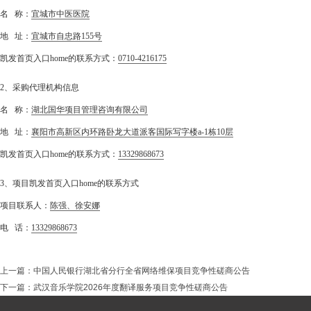
名 称：
宜城市中医医院
地 址：
宜城市自忠路155号
凯发首页入口home的联系方式：
0710-4216175
2、采购代理机构信息
名 称：
湖北国华项目管理咨询有限公司
地 址：
襄阳市高新区内环路卧龙大道派客国际写字楼a-1栋10层
凯发首页入口home的联系方式：
13329868673
3、项目凯发首页入口home的联系方式
项目联系人：
陈强、徐安娜
电 话：
13329868673
上一篇：
中国人民银行湖北省分行全省网络维保项目竞争性磋商公告
下一篇：
武汉音乐学院2026年度翻译服务项目竞争性磋商公告