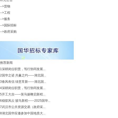
补充公告
-->货物
-->工程
-->服务
-->国际招标
-->政府采购
推荐新闻
1
深耕岗位职责，笃行协同发展...
2
国华之诺 共赢之约——湖北国...
3
春风有信 绿意常新——湖北国...
4
深耕岗位职责，笃行协同发展...
5
开工大吉——策马扬鞭启新程...
6
稳驭风云 骏马新程——2025国华...
7
武汉市公共资源交易（政府采...
8
湖北国华应邀参加中国地质大...