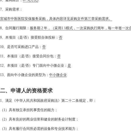
6、最高限价：
67.5
(万元)
7、采购需求：
宜城市中医医院安保服务采购，具体内容详见采购文件第三章采购需求。
8、合同履行期限：
服务期 2 年，（采用1 1模式，一次采购执行两年，每一年签一次
9、本项目（是/否）接受联合体投标：
否
10、是否可采购进口产品：
否
11、本项目（是/否）接受合同分包：
否
12、本项目（是/否）专门面向中小微企业：
是
13、面向中小微企业的类型为：
中小微企业
二、申请人的资格要求
1、满足《中华人民共和国政府采购法》第二十二条规定，即：
（1）具有独立承担民事责任的能力；
（2）具有良好的商业信誉和健全的财务会计制度；
（3）具有履行合同所必需的设备和专业技术能力；