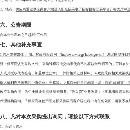
1、时间：
2026年07月07日09点30分
（北京时间）
2、地点：
供应商通过供应商客户端进入阳光招采电子招标投标交易平台开标大厅中
六、公告期限
自本公告发布之日起3个工作日。
七、其他补充事宜
1.信息发布媒体： 湖北省政府采购网 （http://www.ccgp-hubei.gov.cn） 湖北国华
项目
疑：供应商认为采购文件、采购过程和成交结果使自己的权益受到损害的，可以在知
人或其授权代表签名、加盖单位公章），并附相关证据材料。 4.政府采购相关政策
疾人福利性单位视同小微企业）等政策。 5.政府采购合同融资（以下简称“政采贷
政府采购合同，为中小微企业提供融资服务。“政采贷”业务政策：《湖北省政府采购合同融资实施方案
代理机构咨询。 7.供应商在使用阳光招采供应商客户端过程中有任何疑问，请联系在线客服或拨打4
八、凡对本次采购提出询问，请按以下方式联系
1、采购人信息