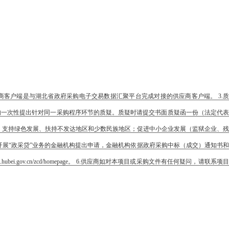
.以上所称供应商客户端是与湖北省政府采购电子交易数据汇聚平台完成对接的供应商客户端。 3.
构一次性提出针对同一采购程序环节的质疑。质疑时请提交书面质疑函一份（法定代表
、支持绿色发展、扶持不发达地区和少数民族地区；促进中小企业发展（监狱企业、残
开展“政采贷”业务的金融机构提出申请，金融机构依据政府采购中标（成交）通知书和
gov.cn/zcd/homepage。 6.供应商如对本项目或采购文件有任何疑问，请联系项目