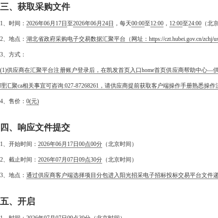
三、获取采购文件
1、时间：
2026年06月17日
至
2026年06月24日
，每天
00:00
至
12:00
，
12:00
至
24:00
（北
2、地点：
湖北省政府采购电子交易数据汇聚平台（网址：https://czt.hubei.gov.cn/zch
3、方式：
(1)供应商在汇聚平台注册账户登录后，在凯发首页入口home首页供应商帮助中心—供
理汇聚ca相关事宜可咨询:027-87268261，请供应商提前获取客户端操作手册熟悉操作流
4、售价：
0
(元)
四、响应文件提交
1、开始时间：
2026年06月17日00点00分
（北京时间）
2、截止时间：
2026年07月07日09点30分
（北京时间）
3、地点：
通过供应商客户端选择项目分包进入阳光招采电子招标投标交易平台文件
五、开启