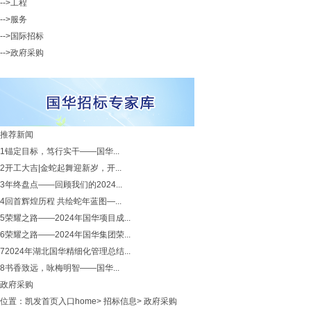
-->工程
-->服务
-->国际招标
-->政府采购
推荐新闻
1
锚定目标，笃行实干——国华...
2
开工大吉|金蛇起舞迎新岁，开...
3
年终盘点——回顾我们的2024...
4
回首辉煌历程 共绘蛇年蓝图—...
5
荣耀之路——2024年国华项目成...
6
荣耀之路——2024年国华集团荣...
7
2024年湖北国华精细化管理总结...
8
书香致远，咏梅明智——国华...
政府采购
位置：
凯发首页入口home
>
招标信息
>
政府采购