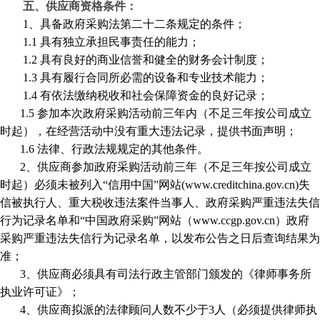
五、供应商资格条件：
1
、
具备政府采购法第二十二条规定的条件
；
1.1
具有独立承担民事责任的能力；
1.2
具有良好的商业信誉和健全的财务会计制度；
1.3
具有履行合同所必需的设备和专业技术能力；
1.4
有依法缴纳税收和社会保障资金的良好记录；
1.5
参加本次政府采购活动前三年内
（不足三年按公司成立
时起）
，在经营活动中没有重大违法记录，提供书面声明；
1.6 法律、行政法规规定的其他条件
。
2、
供应商
参加政府采购活动前三年（不足三年按公司成立
时起）
必须未被列入
“信用中国”网站(www.creditchina.gov.cn)失
信被执行人、重大税收违法案件当事人、政府采购严重违法失信
行为记录名单和“中国政府采购”网站（www.ccgp.gov.cn）政府
采购严重违法失信行为记录名单，以
发布公告之
日
后
查询结果为
准
；
3、供应商必须具有司法行政主管部门颁发的《律师事务所
执业许可证》；
4、供应商拟派的法律顾问人数不少于3人（必须提供律师执