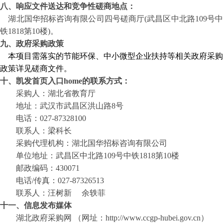
八、响应文件送达和竞争性磋商地点：
湖北国华招标咨询有限公司
四
号磋商厅
(
武昌区中北路
109
号
铁
1818
第
10
楼
)
。
九
、政府采购政策
本项目需落实的节能环保、中小微型企业扶持等相关政府采购
政策详见
磋商
文件。
十
、凯发首页入口home的联系方式：
采购人：
湖北省教育厅
地址：武汉市武昌区洪山路
8号
电话：
027-87328100
联系人：梁
科长
采购代理机构：湖北国华招标咨询有限公司
单位地址：武昌区中北路
109
号中铁
1818
第
10
楼
邮政编码：
430071
电话
/
传真：
027-87326513
联系人：汪树新
余轶菲
十
一
、信息发布媒体
湖北政府采购网
（网址：
http://www.ccgp-hubei.gov.cn）