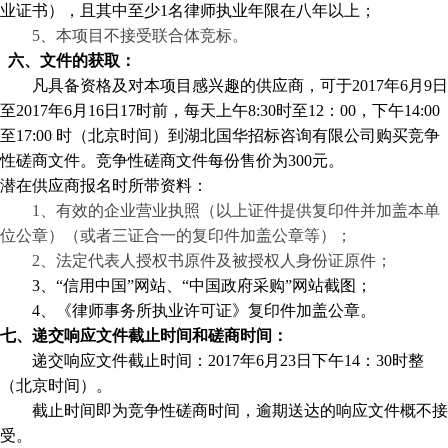
业证书），且其中至少1名律师执业年限在八年以上；
5
、本项目不接受联合体竞标
。
六、文件的获取：
凡具备资格及对本项目感兴趣的供应商，可于
2017
年
6
月
9
日
至
2017
年
6
月
16
日
17
时前，每天上午
8:30
时至
12
：
00
，下午
14:00
至
17:00
时（北京时间）到湖北国华招标咨询有限公司购买竞争
性磋商文件。竞争性磋商文件每份售价为
300
元。
潜在供应商报名时所带资料：
1、
有效的企业营业执照（以上证件提供复印件并加盖本单
位公章）（或者三证合一的复印件加盖公章
等
）；
2、
法定代表人授权书原件及
被授权人
身份证原件
；
3、
“信用中国”网站
、
“中国政府采购”网站
截图
；
4、
《律师事务所执业许可证》复印件加盖公章
。
七、递交响应文件截止时间和磋商时间：
递交响应文件截止时间：
2017
年
6
月
23
日下午
14
：
30
时整
（北京时间）。
截止时间即为竞争性磋商时间，逾期送达的响应文件概不接
受。