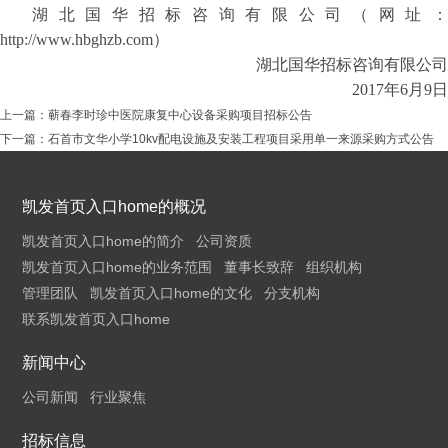
湖
北国华招标咨询有限公司（网址
http://www.hbghzb.com
）
湖北国华招标咨询有限公司
2017
年
6
月
9
日
上一篇：
蕲春李时珍中医院康复中心设备采购项目招标公告
下一篇：
石首市文华小学10kv配电设施及安装工程项目采用单一来源采购方式公告
凯发首页入口home的概况
凯发首页入口home的简介
公司资质
凯发首页入口home的业务范围
董事长致辞
组织机构
管理团队
凯发首页入口home的文化
分支机构
联系凯发首页入口home
新闻中心
公司新闻
行业聚焦
招标信息