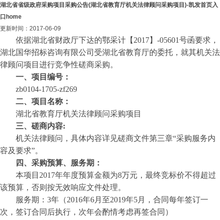
湖北省省级政府采购项目采购公告(湖北省教育厅机关法律顾问采购项目)-凯发首页入
口home
更新时间：2017-06-09
依
据湖北省财政厅下达的鄂采计【
2017】-
05601
号函要求，
湖北国华招标咨询有限公司受
湖北省教育厅
的委托，就其机关法
律顾问
项目
进行竞争性磋商采购。
一、项目编号：
zb0104-1705-zf269
二、项目名称：
湖北省教育厅机关法律顾问采购项目
三、磋商内容
:
机关法律顾问，具体内容详见磋商文件第三章
“采购服务内
容及要求”。
四、采购预算
、
服务期
：
本项目
2017年年度
预算金额为
8
万元，最终竞标价不得超过
该预算，否则按无效响应文件处理。
服务期：
3年（2016年6月至2019年5月，合同每年签订一
次，签订合同后执行，次年会酌情考虑再签合同）