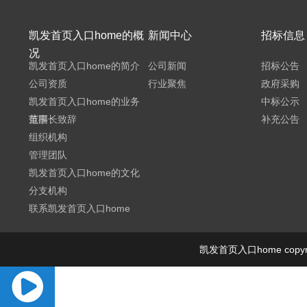
凯发首页入口home的概
新闻中心
招标信息
况
凯发首页入口home的简介
公司新闻
招标公告
公司资质
行业聚焦
政府采购
凯发首页入口home的业务
中标公示
范围
董事长致辞
补充公告
组织机构
管理团队
凯发首页入口home的文化
分支机构
联系凯发首页入口home
凯发首页入口home cop