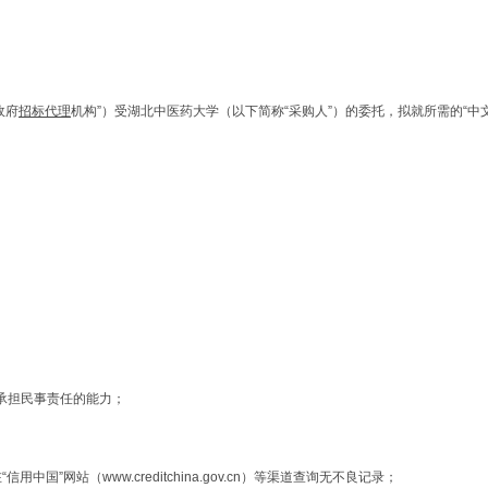
政府
招标代理
机构”）受湖北中医药大学
（以下简称
“采购人”）的委托
，拟就所需的
“
承担民事责任的能力；
国”网站（www.creditchina.gov.cn）等渠道查询无不良记录；