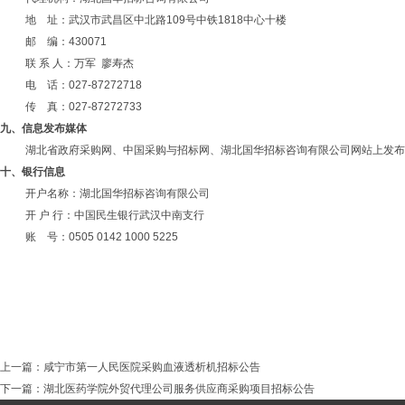
地
址：武汉市武昌区中北路
109号中铁1818中心十楼
邮
编：
430071
联 系
人：万军
廖寿杰
电 话：027-87272718
传 真：027-87272733
九、信息发布媒体
湖北省政府采购网、中国采购与招标网、湖北国华招标咨询有限公司网站上发布
十、
银行信息
开户名称：湖北国华招标咨询有限公司
开
户
行：中国民生银行武汉中南支行
账
号：
0505 0142 1000 5225
上一篇：
咸宁市第一人民医院采购血液透析机招标公告
下一篇：
湖北医药学院外贸代理公司服务供应商采购项目招标公告