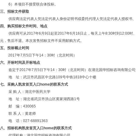
6）本项目不接受联合体投标。
三、招标文件
获取
供应商法定代表人凭法定代表人身份证明书或委托代理人凭法定代表人授权书、
四、购买招标文件时间
、地点
供应商可从
2017年6月9
日起至
2017年6月16
日止，每天上午
8:30时到12:
元，售后不退。本次发售招标文件不采用邮购方式。
五、
投标截止时间
2017年7月5日下午14：30时（北京时间）
六、
开标时间
及开标地点
兹定于
2017年7月5日下午14：30时（北京时间）在湖北国华招标咨询有限
地
址：武汉市武昌区中北路
109号中铁1818中心十楼
七、采购人凯发首页入口home的联系方式
采
购
人：
湖北中医药大学
地
址：湖北省武汉市洪山区黄家湖西路
1号
邮
编：
430065
联
系
人：
黄老师
电
话：
027-68891363
八、招标机构凯发首页入口home的联系方式
代理机构：湖北国华招标咨询有限公司