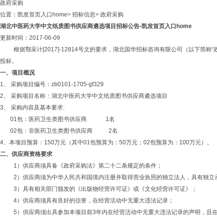
政府采购
位置：
凯发首页入口home
>
招标信息
>
政府采购
湖北中医药大学中文纸质图书供应商遴选项目招标公告-凯发首页入口home
更新时间：2017-06-09
根据鄂采计
[2017]-12814号文的要求，湖北国华招标咨询有限公司（以下简称“
投标。
一、项目概况
1、 采购项目编号：zb0101-1705-gf329
2、 采购项目名称：湖北中医药大学中文纸质图书供应商遴选项目
3、 采购
内容
及基本要求
:
01包：医药卫生类图书供应商 1名
02包：非医药卫生类图书供应商 2名
4、本项目预算：150万元（其中01包预算为：50万元；02包预算为：100万元）。
二、
供应商
资格要求
1）供应商须具备《政府采购法》第二十二条规定的条件；
2）供应商须为中华人民共和国境内注册并取得营业执照的独立法人，具有独立
3）具有相关部门颁发的《出版物经营许可证》或《文化经营许可证》；
4）供应商须具有良好的信誉，在经营活动中无重大违法记录；
5
）供应商须出具参加本项目前
3年内在经营活动中无重大违法记录的声明，且在“信用中