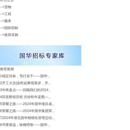
补充公告
-->货物
-->工程
-->服务
-->国际招标
-->政府采购
推荐新闻
1
锚定目标，笃行实干——国华...
2
开工大吉|金蛇起舞迎新岁，开...
3
年终盘点——回顾我们的2024...
4
回首辉煌历程 共绘蛇年蓝图—...
5
荣耀之路——2024年国华项目成...
6
荣耀之路——2024年国华集团荣...
7
2024年湖北国华精细化管理总结...
8
书香致远，咏梅明智——国华...