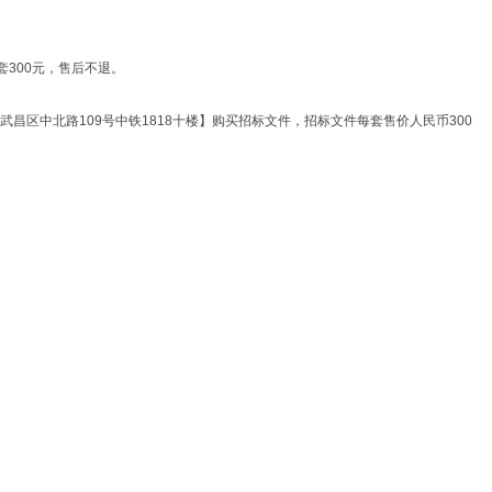
套
300元，售后不退。
汉市武昌区中北路109号中铁1818十楼】购买招标文件，招标文件每套售价人民币300