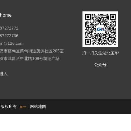
ome
7272772
7272736
pin@126.com
汉市蔡甸区蔡甸街道茂源社区205室
扫一扫关注湖北国华
汉市武昌区中北路109号凯德广场
公众号
进入
e的版权所有
网站地图