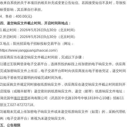
收来自系统的关于本项目的相关补充或变更公告短信。若因接受短信不及时，导致投
标受影响，其后果自行承担。
4、售价：400.00(元)
四、递交响应文件截止时间、开启时间和地点：
1.截止时间：2026年5月26日9点30分（北京时间）
2.开启时间：2026年5月26日9点30分（北京时间）
3.地点：阳光招采电子招标投标交易平台（网址：
https://www.yangguangzhaocai.com/）
供应商应当在递交响应文件截止时间前，完成以下步骤：
1)通过互联网登录电子交易平台，选择所投的标段上传加密的电子响应文件。供应商
完成加密响应文件上传后，电子交易平台即时向供应商发出电子签收凭证，递交时间
以电子签收凭证载明的传输完成时间为准。
2)如采购文件规定同时接收纸质响应文件，供应商应在递交响应文件截止时间前到开
启现场（或顺丰邮寄）递交密封的纸质响应文件。递交（邮寄）纸质响应文件地址：
湖北国华
项目管理
咨询有限公司（武昌区中北路109号中铁1818中心10楼）招标11
部文工027-87272718。
3)逾期未完成上传加密电子响应文件或未递交纸质响应文件（如需）的，采购代理机
构（电子交易平台）将视为未递交响应文件。
五、公告期限