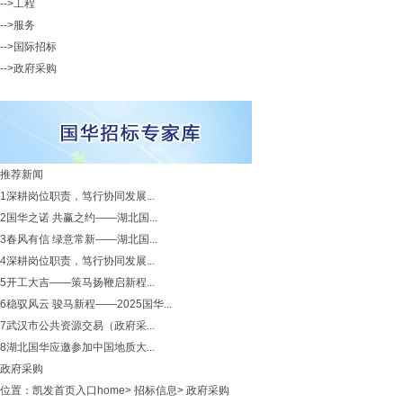
-->工程
-->服务
-->国际招标
-->政府采购
推荐新闻
1
深耕岗位职责，笃行协同发展...
2
国华之诺 共赢之约——湖北国...
3
春风有信 绿意常新——湖北国...
4
深耕岗位职责，笃行协同发展...
5
开工大吉——策马扬鞭启新程...
6
稳驭风云 骏马新程——2025国华...
7
武汉市公共资源交易（政府采...
8
湖北国华应邀参加中国地质大...
政府采购
位置：
凯发首页入口home
>
招标信息
>
政府采购