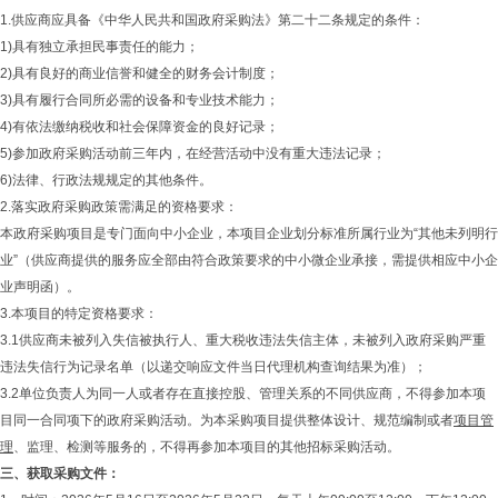
1.供应商应具备《中华人民共和国政府采购法》第二十二条规定的条件：
1)具有独立承担民事责任的能力；
2)具有良好的商业信誉和健全的财务会计制度；
3)具有履行合同所必需的设备和专业技术能力；
4)有依法缴纳税收和社会保障资金的良好记录；
5)参加政府采购活动前三年内，在经营活动中没有重大违法记录；
6)法律、行政法规规定的其他条件。
2.落实政府采购政策需满足的资格要求：
本政府采购项目是专门面向中小企业，本项目企业划分标准所属行业为“其他未列明行
业”（供应商提供的服务应全部由符合政策要求的中小微企业承接，需提供相应中小企
业声明函）。
3.本项目的特定资格要求：
3.1供应商未被列入失信被执行人、重大税收违法失信主体，未被列入政府采购严重
违法失信行为记录名单（以递交响应文件当日代理机构查询结果为准）；
3.2单位负责人为同一人或者存在直接控股、管理关系的不同供应商，不得参加本项
目同一合同项下的政府采购活动。为本采购项目提供整体设计、规范编制或者
项目管
理
、监理、检测等服务的，不得再参加本项目的其他招标采购活动。
三、获取采购文件：