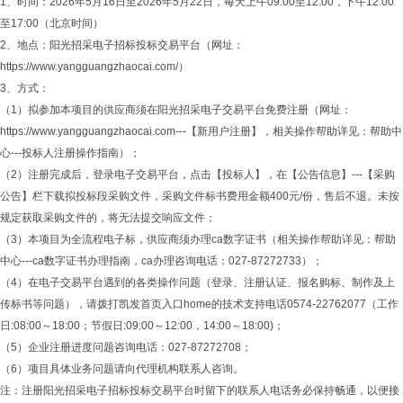
1、时间：2026年5月16日至2026年5月22日，每天上午09:00至12:00，下午12:00
至17:00（北京时间）
2、地点：阳光招采电子招标投标交易平台（网址：
https://www.yangguangzhaocai.com/）
3、方式：
（1）拟参加本项目的供应商须在阳光招采电子交易平台免费注册（网址：
https://www.yangguangzhaocai.com---【新用户注册】，相关操作帮助详见：帮助中
心---投标人注册操作指南）；
（2）注册完成后，登录电子交易平台，点击【投标人】，在【公告信息】---【采购
公告】栏下载拟投标段采购文件，采购文件标书费用金额400元/份，售后不退。未按
规定获取采购文件的，将无法提交响应文件；
（3）本项目为全流程电子标，供应商须办理ca数字证书（相关操作帮助详见：帮助
中心---ca数字证书办理指南，ca办理咨询电话：027-87272733）；
（4）在电子交易平台遇到的各类操作问题（登录、注册认证、报名购标、制作及上
传标书等问题），请拨打凯发首页入口home的技术支持电话0574-22762077（工作
日:08:00～18:00；节假日:09:00～12:00，14:00～18:00)；
（5）企业注册进度问题咨询电话：027-87272708；
（6）项目具体业务问题请向代理机构联系人咨询。
注：注册阳光招采电子招标投标交易平台时留下的联系人电话务必保持畅通，以便接