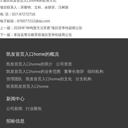
3.项目凯发首页入口home的联系方式
项目联系人：宋黎明、文科、余轶菲、汪树新
电
话：027-87272718
电子邮箱：
876077212@qq.com
上一篇：
2026年“钟鸣楚天元宵夜”项目竞争性磋商公告
下一篇：
孝昌县警示教育馆项目竞争性磋商公告
凯发首页入口home的概况
凯发首页入口home的简介
公司资质
凯发首页入口home的业务范围
董事长致辞
组织机构
管理团队
凯发首页入口home的文化
分支机构
联系凯发首页入口home
新闻中心
公司新闻
行业聚焦
招标信息