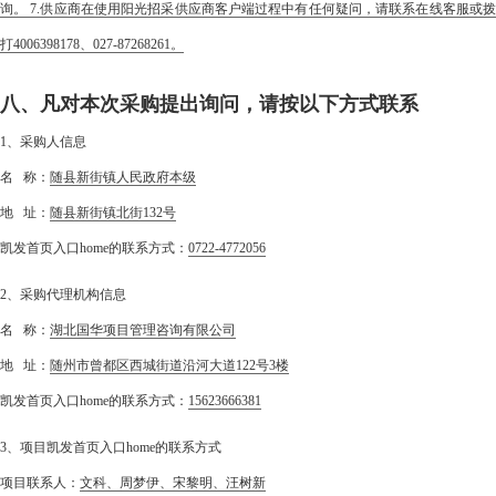
询。 7.供应商在使用阳光招采供应商客户端过程中有任何疑问，请联系在线客服或拨
打4006398178、027-87268261。
八、凡对本次采购提出询问，请按以下方式联系
1、采购人信息
名 称：
随县新街镇人民政府本级
地 址：
随县新街镇北街132号
凯发首页入口home的联系方式：
0722-4772056
2、采购代理机构信息
名 称：
湖北国华项目管理咨询有限公司
地 址：
随州市曾都区西城街道沿河大道122号3楼
凯发首页入口home的联系方式：
15623666381
3、项目凯发首页入口home的联系方式
项目联系人：
文科、周梦伊、宋黎明、汪树新