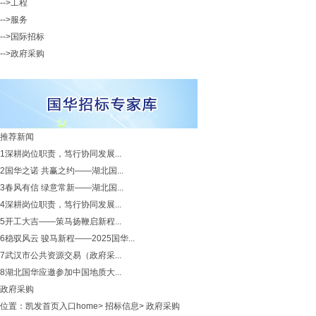
-->工程
-->服务
-->国际招标
-->政府采购
推荐新闻
1
深耕岗位职责，笃行协同发展...
2
国华之诺 共赢之约——湖北国...
3
春风有信 绿意常新——湖北国...
4
深耕岗位职责，笃行协同发展...
5
开工大吉——策马扬鞭启新程...
6
稳驭风云 骏马新程——2025国华...
7
武汉市公共资源交易（政府采...
8
湖北国华应邀参加中国地质大...
政府采购
位置：
凯发首页入口home
>
招标信息
>
政府采购