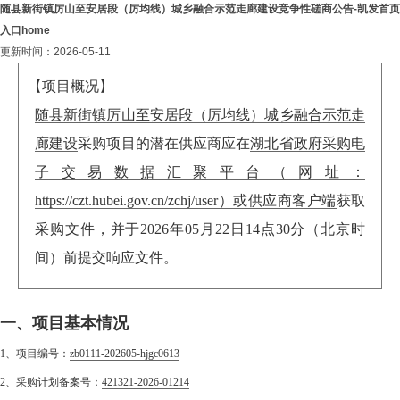
随县新街镇厉山至安居段（厉均线）城乡融合示范走廊建设竞争性磋商公告-凯发首页
入口home
更新时间：2026-05-11
【项目概况】
随县新街镇厉山至安居段（厉均线）城乡融合示范走
廊建设
采购项目的潜在供应商应在
湖北省政府采购电
子交易数据汇聚平台（网址：
https://czt.hubei.gov.cn/zchj/user）或供应商客户端
获取
采购文件，并于
2026年05月22日14点30分
（北京时
间）前提交响应文件。
一、项目基本情况
1、项目编号：
zb0111-202605-hjgc0613
2、采购计划备案号：
421321-2026-01214