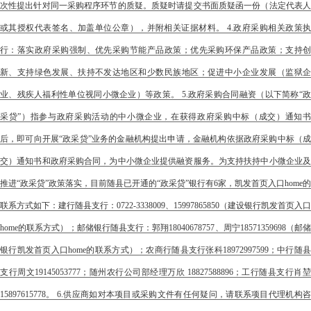
次性提出针对同一采购程序环节的质疑。质疑时请提交书面质疑函一份（法定代表人
或其授权代表签名、加盖单位公章），并附相关证据材料。 4.政府采购相关政策执
行：落实政府采购强制、优先采购节能产品政策；优先采购环保产品政策；支持创
新、支持绿色发展、扶持不发达地区和少数民族地区；促进中小企业发展（监狱企
业、残疾人福利性单位视同小微企业）等政策。 5.政府采购合同融资（以下简称“政
采贷”）指参与政府采购活动的中小微企业，在获得政府采购中标（成交）通知书
后，即可向开展“政采贷”业务的金融机构提出申请，金融机构依据政府采购中标（成
交）通知书和政府采购合同，为中小微企业提供融资服务。为支持扶持中小微企业及
推进“政采贷”政策落实，目前随县已开通的“政采贷”银行有6家，凯发首页入口home的
联系方式如下：建行随县支行：0722-3338009、15997865850（建设银行凯发首页入口
home的联系方式）；邮储银行随县支行：郭翔18040678757、周宁18571359698（邮储
银行凯发首页入口home的联系方式）；农商行随县支行张科18972997599；中行随县
支行周文19145053777；随州农行公司部经理万欣 18827588896；工行随县支行肖堃
15897615778。 6.供应商如对本项目或采购文件有任何疑问，请联系项目代理机构咨