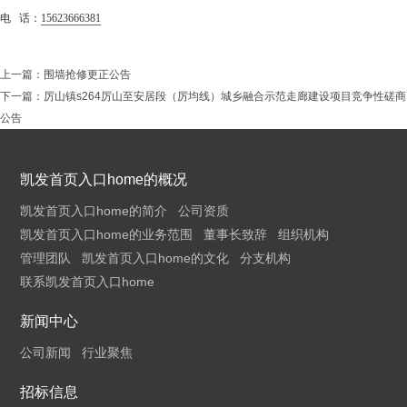
电 话：
15623666381
上一篇：
围墙抢修更正公告
下一篇：
厉山镇s264厉山至安居段（厉均线）城乡融合示范走廊建设项目竞争性磋商
公告
凯发首页入口home的概况
凯发首页入口home的简介
公司资质
凯发首页入口home的业务范围
董事长致辞
组织机构
管理团队
凯发首页入口home的文化
分支机构
联系凯发首页入口home
新闻中心
公司新闻
行业聚焦
招标信息