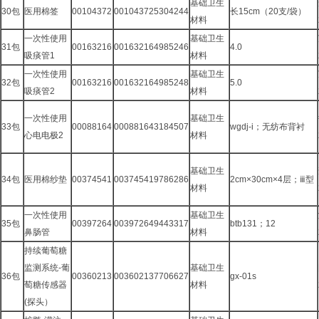
基础卫生
30包
医用棉签
00104372
001043725304244
长15cm（20支/袋）
材料
一次性使用
基础卫生
31包
00163216
001632164985246
4.0
吸痰管1
材料
一次性使用
基础卫生
32包
00163216
001632164985248
5.0
吸痰管2
材料
一次性使用
基础卫生
33包
00088164
000881643184507
wgdj-i；无纺布背衬
心电电极2
材料
基础卫生
34包
医用棉纱垫
00374541
003745419786286
2cm×30cm×4层；ⅲ型
材料
一次性使用
基础卫生
35包
00397264
003972649443317
btb131；12
鼻肠管
材料
持续葡萄糖
监测系统-葡
基础卫生
36包
00360213
003602137706627
gx-01s
萄糖传感器
材料
(探头）