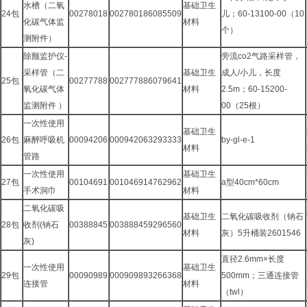
水槽（二氧
基础卫生
24包
00278018
002780186085509
儿；60-13100-00（10
化碳气体监
材料
个）
测附件）
除颤监护仪-
旁流co2气路采样管，
采样管（二
基础卫生
成人/小儿，长度
25包
00277788
002777886079641
氧化碳气体
材料
2.5m；60-15200-
监测附件 ）
00（25根）
一次性使用
基础卫生
26包
麻醉呼吸机
00094206
000942063293333
by-gl-e-1
材料
管路
一次性使用
基础卫生
27包
00104691
001046914762962
a型40cm*60cm
手术洞巾
材料
二氧化碳吸
基础卫生
二氧化碳吸收剂（钠石
28包
收剂(钠石
00388845
003888459296560
材料
灰）5升桶装2601546
灰)
直径2.6mm×长度
一次性使用
基础卫生
29包
00090989
000909893266368
500mm；三通连接管
连接管
材料
（twl）