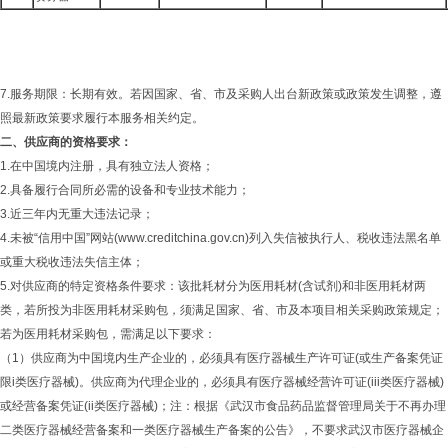
7.服务期限：长期有效。若因国家、省、市及采购人出台新政策或政策发生调整，遵
照最新政策要求履行本服务相关约定。
二、
供应商的资格要求：
1.在中国境内注册，具有独立法人资格；
2.具备履行合同所必需的设备和专业技术能力；
3.近三年内无重大违法记录；
4.未被“信用中国”网站(www.creditchina.gov.cn)列入失信被执行人、税收违法黑名单
或重大税收违法失信主体；
5.对供应商的特定资格条件要求：该批耗材分为医用耗材(含试剂)和非医用耗材两
类，若所投为非医用耗材采购包，须满足国家、省、市及本项目相关采购政策规定；
若为医用耗材采购包，需满足以下要求：
（1）供应商为中国境内生产企业的，必须具有医疗器械生产许可证(或生产备案凭证
限i类医疗器械)。供应商为代理企业的，必须具有医疗器械经营许可证(iii类医疗器械)
或经营备案凭证(ii类医疗器械)；注：根据《武汉市食品药品监督管理局关于不再办理
二类医疗器械经营备案和一类医疗器械生产备案的公告》，不要求武汉市医疗器械企