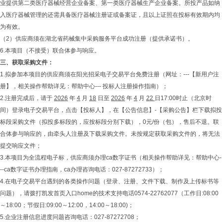
业提供第二类医疗器械经营企业备案、第一类医疗器械生产企业备案。所投产品如纳
入医疗器械管理的还需具备医疗器械注册证或备案证，且以上证照在投标有效期内均
为有效。
（2）供应商须在湖北省药械集中采购服务平台成功注册（提供承诺书）。
6.本项目（不接受）联合体参与响应。
三、
获取采购文件
：
1.拟参加本项目的供应商须在阳光招采电子交易平台免费注册（网址：---【新用户注
册】，相关操作帮助详见：帮助中心--- 投标人注册操作指南）；
2.注册完成后，请于
2026
年
4
月
18
日至
2026
年
4
月
22
日17:00时止（北京时
间）登录电子交易平台，点击【投标人】，在【公告信息】-【采购公告】栏下载拟投
标段采购文件（拟投多标段的，应按标段分别下载），0元/份（包），售后不退。联
合体参与响应的，由牵头人注册及下载采购文件。未按规定获取采购文件的，将无法
提交响应文件；
3.本项目为全流程电子标，供应商须办理ca数字证书（相关操作帮助详见：帮助中心-
--ca数字证书办理指南，ca办理咨询电话：027-87272733）；
4.在电子交易平台遇到的各类操作问题（登录、注册、文件下载、制作及上传标书等
问题），请拨打凯发首页入口home的技术支持电话0574-22762077（工作日:08:00
～18:00；节假日:09:00～12:00，14:00～18:00)；
5.企业注册信息进度问题咨询电话：027-87272708；