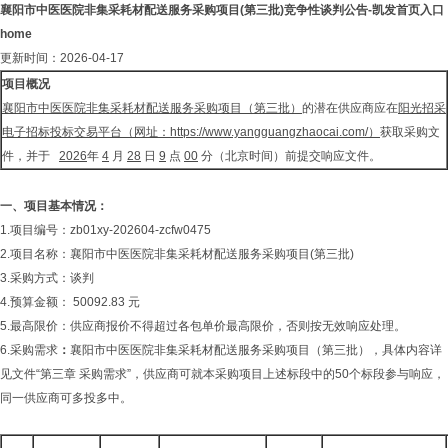
襄阳市中医医院非集采耗材配送服务采购项目(第三批)竞争性谈判公告-凯发首页入口
home
更新时间：2026-04-17
项目概况
襄阳市中医医院非集采耗材配送服务采购
项目（第三批）
的潜在供应商应在
阳光招采
电子招标投标交易平台（网址：
https://www.yangguangzhaocai.com/
）
获取采购文
件，并于
2026
年
4
月
28
日
9
点
00
分（北京时间）前提交响应文件。
一、
项目基本情况：
1.项目编号：zb01xy-202604-zcfw0475
2.项目名称：襄阳市中医医院非集采耗材配送服务采购项目(第三批)
3.采购方式：谈判
4.预算金额： 50092.83 元
5.最高限价：供应商报价不得超过各包单价最高限价，否则按无效响应处理。
6.采购需求
：
襄阳市中医医院非集采耗材配送服务采购项目（第三批），具体内容详
见文件“第三章 采购需求”，供应商可就本采购项目上述标段中的50个标段参与响应，
同一供应商可多投多中。