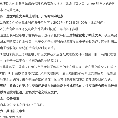
6.项目具体业务问题请向代理机构联系人咨询（凯发首页入口home的联系方式详见
本公告第七条）。
四、
递交响应文件截止时间、开标时间和地点：
1.响应文件递交截止时间及开启时间：2026年4月28日9时00分（北京时间）；
2.供应商应当在递交响应文件截止时间前，完成以下步骤：
通过互联网登录电子交易平台，选择所投的标段
上传加密的电子响应文件
。供应商完
成加密响应文件上传后，电子交易平台即时向供应商发出电子签收凭证，递交时间以
电子签收凭证载明的传输完成时间为准。
3.逾期未完成上传加密电子响应文件或未递交纸质响应文件（如需）的，采购代理机
构（电子交易平台）将视为未递交响应文件。
4.凡是购买了采购文件但决定不参加采购项目的潜在供应商，请在递交响应文件截止
时间_3_日前以书面形式通知采购代理机构。若该项目因参与响应的供应商不足而进
行重新采购的，未予书面通知的潜在供应商将可能被限制重新参加该项目的采购。
说明
：
采购文件要求供应商
现场递交
纸质响应
文件或样品的，
供应商应合理安排行程
以保证按时抵达开启场所并递交响应文件。
五、
公告期限
自本公告发布之日起3个工作日。
六、
其他补充事宜：
1.信息发布媒体