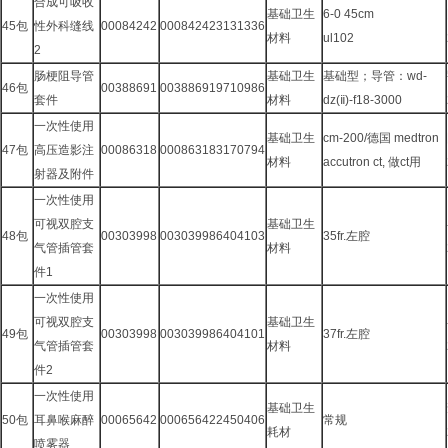
合成可吸收
基础卫生
6-0 45cm
45包
性外科缝线
00084242
000842423131336
材料
ul102
2
肠梗阻导管
基础卫生
基础型；导管：wd-
46包
00388691
003886919710986
套件
材料
dz(ⅱ)-f18-3000
一次性使用
基础卫生
cm-200/德国 medtron
47包
高压造影注
00086318
000863183170794
材料
accutron ct, 做ct用
射器及附件
一次性使用
可视双腔支
基础卫生
48包
00303998
003039986404103
35fr.左腔
气管插管套
材料
件1
一次性使用
可视双腔支
基础卫生
49包
00303998
003039986404101
37fr.左腔
气管插管套
材料
件2
一次性使用
基础卫生
50包
耳鼻喉麻醉
00065642
000656422450406
常规
耗材
喷雾器