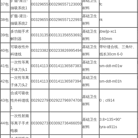
扩髓-灌注-
基础卫生
37包
00329655
003296557123000
fc
抽吸系统1
材料
扩髓-灌注-
基础卫生
38包
00329655
003296557122993
rk
抽吸系统2
材料
多功能手术
基础卫生
jbw/jp-xc1
39包
00313135
003131356553692
解剖器
材料
160mm
可吸收性外
基础卫生
带针缝合线、三角针、
40包
00323382
003233826995494
科缝线
材料
线长30cm 6-0
一次性等离
基础卫生
41包
00314113
003141136587383
sm-ddt-m01w
子体刀头1
材料
一次性等离
基础卫生
42包
00314113
003141136587394
sm-ddt-m01h
子体刀头2
材料
合成可吸收
基础卫生
43包
性外科缝线
00292279
002922796974708
0；cl914
材料
1
一次性射频
基础卫生
3.8×135×90°
44包
等离子手术
00309273
003092736466059
材料
lyra-a911s
电极