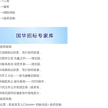
-->工程
-->服务
-->国际招标
-->政府采购
推荐新闻
1
深耕岗位职责，笃行协同发展...
2
国华之诺 共赢之约——湖北国...
3
春风有信 绿意常新——湖北国...
4
深耕岗位职责，笃行协同发展...
5
开工大吉——策马扬鞭启新程...
6
稳驭风云 骏马新程——2025国华...
7
武汉市公共资源交易（政府采...
8
湖北国华应邀参加中国地质大...
政府采购
位置：
凯发首页入口home
>
招标信息
>
政府采购