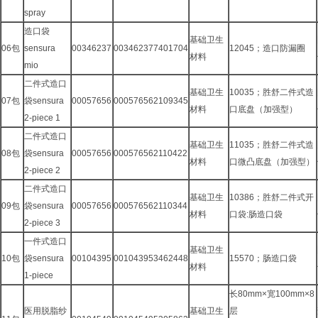
spray
造口袋
基础卫生
06包
sensura
00346237
003462377401704
12045；造口防漏圈
材料
mio
二件式造口
基础卫生
10035；胜舒二件式造
07包
袋sensura
00057656
000576562109345
材料
口底盘（加强型）
2-piece 1
二件式造口
基础卫生
11035；胜舒二件式造
08包
袋sensura
00057656
000576562110422
材料
口微凸底盘（加强型）
2-piece 2
二件式造口
基础卫生
10386；胜舒二件式开
09包
袋sensura
00057656
000576562110344
材料
口袋:肠造口袋
2-piece 3
一件式造口
基础卫生
10包
袋sensura
00104395
001043953462448
15570；肠造口袋
材料
1-piece
长80mm×宽100mm×8
医用脱脂纱
基础卫生
层