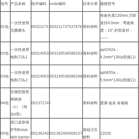
包号
产品名称
组件编码
code编码
目录分类
规格型号
有效长度120mm,刃部
一次性使用
直径4.0mm，弯曲角
01包
00321173
003211737537876
骨科材料
无菌磨头
度：10°,杆部直径：
——
一次性使用
ap0342a；
02包
00314053
003140536586263
骨科材料
刨削刀头1
4.2mm*130(a型接口)
一次性使用
ap0655a；
03包
00314053
003140536586268
骨科材料
刨削刀头2
5.5mm*130(a型接口)
生物型股骨
柄柄体
04包
00137274
/
骨科材料
爱康 临采 各规格
（c）（组
合ii型）
造口皮肤保
护剂brava
基础卫生
05包
00136240
001362404009157
12020
skin barrier
材料