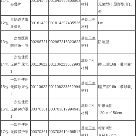
11包
00104549
001045495305862
布叠片
材料
无菌型/非显影型/开口
型
胃肠道造影
基础卫生
12包
00181439
001814397435526
l-m
显像剂
材料
一次性医用
基础卫生
13包
00298731
002987316323623
防堵型
防堵吸引管
材料
一次性使用
基础卫生
14包
无菌导尿包
00110622
001106223562993
i型三腔16fr（带球囊）
材料
1
一次性使用
基础卫生
15包
无菌导尿包
00110622
001106223562994
i型三腔18fr（带球囊）
材料
2
一次性使用
基础卫生
矩形 ii型
16包
无菌保护罩
00370361
003703617994943
材料
120cm*150cm
1
一次性使用
基础卫生
帽形 ii型
17包
无菌保护罩
00370361
003703619456512
材料
直径100cm