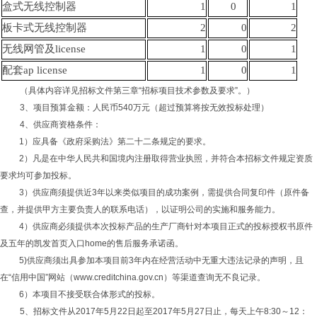
盒式无线控制器
1
0
1
板卡式
无线控制器
2
0
2
无线网管及license
1
0
1
配套ap license
1
0
1
（具体内容详见招标文件第三章
“招标项目技术参数及要求”。）
3、项目预算金额：人民币540万元（超过预算将按无效投标处理）
4、供应商资格条件：
1）应具备《政府采购法》第二十二条规定的要求。
2）凡是在中华人民共和国境内注册取得营业执照，并符合本招标文件规定资质
要求均可参加投标。
3）供应商须提供近3年以来类似项目的成功案例，需提供合同复印件（原件备
查，并提供甲方主要负责人的联系电话），以证明公司的实施和服务能力。
4）供应商必须提供本次投标产品的生产厂商针对本项目正式的投标授权书原件
及五年的凯发首页入口home的售后服务承诺函。
5)供应商须出具参加本项目前3年内在经营活动中无重大违法记录的声明，且
在“信用中国”网站（www.creditchina.gov.cn）等渠道查询无不良记录。
6）本项目不接受联合体形式的投标。
5、招标文件从2017年5月22日起至2017年5月27日止，
每天上午
8:30～12：