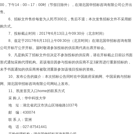
00，下午14：00～17：00时（节假日除外），在湖北国华招标咨询有限公司公开出
售。
6、招标文件售价每套为人民币300元，售后不退；本次发售招标文件不采用邮
购方式。
7、投标截止时间：2017年6月13日上午09:30分（北京时间）
8、兹定于2017年6月13日上午09:30分（北京时间）在湖北国华招标咨询有限
公司开标厅公开开标。届时敬请参加投标的供应商代表出席开标会。
9、凡
是购买了招标文件但决定不参加投标的供应商，请在开标截止日前以书面
形式通知采购代理机构。若该项目因参与投标的供应商不足
3家而进行重新招标的，
未予书面通知的供应商将被取消重新参加该项目投标的资格。
10、发布公告的媒介：本次招标公告同时在中国政府采购网、中国采购与招标
网、湖北国华招标咨询有限公司网站上发布。
11、凯发首页入口home的联系方式
采
购
人：华中科技大学
地
址：湖北省武汉市洪山区珞喻路
1037号
邮
编：
430074
联
系
人：雷洲
电
话：
027-87541441