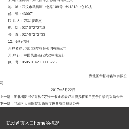
采购代理机构：湖北国华招标咨询有限公司
地
址：武汉市武昌区中北路
109号中铁1818中心10楼
邮
编：
430071
联
系
人：万军
廖寿杰
电
话：
027-87272718
传
真：
027-87272733
12、银行信息
开户名称：湖北国华招标咨询有限公司
开
户
行：中国民生银行武汉中南支行
账
号：
0505 0142 1000 5225
湖北国华招标咨询有限公
司
2017年5月22日
上一篇：
湖北省图书馆采购9万张一卡通读者证加密授权项目竞争性谈判采购公告
下一篇：
谷城县人民医院采购医疗设备项目招标公告
凯发首页入口home的概况