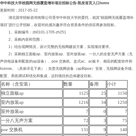
华中科技大学校园网无线覆盖增补项目招标公告-凯发首页入口home
更新时间：2017-05-22
湖北国华招标咨询有限公司受华中科技大学的委托，就其
“校园网无线覆盖增补
项目”进行公开招标，欢迎对此感兴趣并符合资质条件的供应商参加投标。
1、采购编号：zb0101-1705-zh251
2、采购内容和范围：
1）结合现网情况，设计完整的无线网建设方案，实现项目要求。
2）采购独立面板ap、室内放装ap、室外放装ap、一分八的全套无声方案（无
声供电设备和配套的ap设备）、poe 交换机、盒式ac、ac板卡、相应的配套软件和
license。（具体详见下表）；负责无线网设备（ap和poe）安装，无线网设备升级、
配置、系统调试和优化和集成，达到项目的总体建设目标。
名称（含安装）
数量
备用
小计
独立面板ap
1125
25
1150
室内放装ap
1216
34
1250
室外放装ap
7
0
7
一分八无声方案
72
3
75
poe 交换机
131
9
140