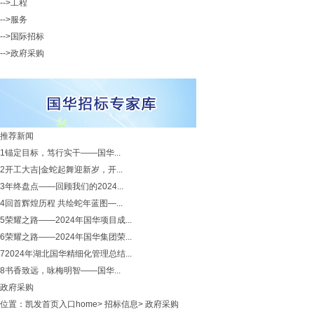
-->工程
-->服务
-->国际招标
-->政府采购
推荐新闻
1
锚定目标，笃行实干——国华...
2
开工大吉|金蛇起舞迎新岁，开...
3
年终盘点——回顾我们的2024...
4
回首辉煌历程 共绘蛇年蓝图—...
5
荣耀之路——2024年国华项目成...
6
荣耀之路——2024年国华集团荣...
7
2024年湖北国华精细化管理总结...
8
书香致远，咏梅明智——国华...
政府采购
位置：
凯发首页入口home
>
招标信息
>
政府采购