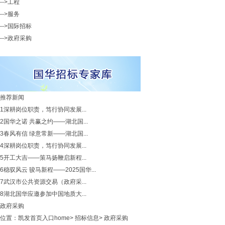
-->工程
-->服务
-->国际招标
-->政府采购
推荐新闻
1
深耕岗位职责，笃行协同发展...
2
国华之诺 共赢之约——湖北国...
3
春风有信 绿意常新——湖北国...
4
深耕岗位职责，笃行协同发展...
5
开工大吉——策马扬鞭启新程...
6
稳驭风云 骏马新程——2025国华...
7
武汉市公共资源交易（政府采...
8
湖北国华应邀参加中国地质大...
政府采购
位置：
凯发首页入口home
>
招标信息
>
政府采购