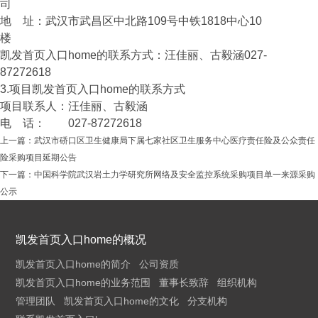
司
地 址：武汉市武昌区中北路109号中铁1818中心10
楼
凯发首页入口home的联系方式：汪佳丽、古毅涵027-
87272618
3.项目凯发首页入口home的联系方式
项目联系人：汪佳丽、古毅涵
电 话： 027-87272618
上一篇：
武汉市硚口区卫生健康局下属七家社区卫生服务中心医疗责任险及公众责任
险采购项目延期公告
下一篇：
中国科学院武汉岩土力学研究所网络及安全监控系统采购项目单一来源采购
公示
凯发首页入口home的概况
凯发首页入口home的简介
公司资质
凯发首页入口home的业务范围
董事长致辞
组织机构
管理团队
凯发首页入口home的文化
分支机构