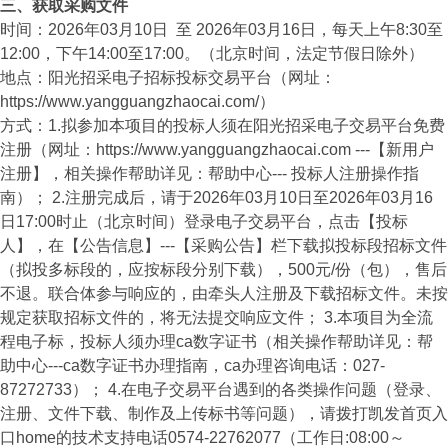
三、获取采购文件
时间：2026年03月10日 至 2026年03月16日，每天上午8:30至
12:00，下午14:00至17:00。（北京时间，法定节假日除外）
地点：阳光招采电子招标投标交易平台（网址：
https://www.yangguangzhaocai.com/）
方式：1.拟参加本项目的投标人须在阳光招采电子交易平台免费
注册（网址：https://www.yangguangzhaocai.com ---【新用户
注册】，相关操作帮助详见：帮助中心--- 投标人注册操作指
南）； 2.注册完成后，请于2026年03月10日至2026年03月16
日17:00时止（北京时间）登录电子交易平台，点击【投标
人】，在【公告信息】---【采购公告】栏下载拟投标段招标文件
（拟投多标段的，应按标段分别下载），500元/份（包），售后
不退。联合体参与响应的，由牵头人注册及下载招标文件。未按
规定获取招标文件的，将无法提交响应文件； 3.本项目为全流
程电子标，投标人须办理ca数字证书（相关操作帮助详见：帮
助中心---ca数字证书办理指南，ca办理咨询电话：027-
87272733）； 4.在电子交易平台遇到的各类操作问题（登录、
注册、文件下载、制作及上传标书等问题），请拨打凯发首页入
口home的技术支持电话0574-22762077（工作日:08:00～