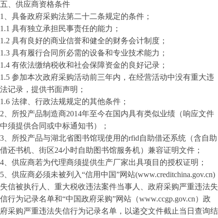
五、供应商资格条件
1、具备政府采购法第二十二条规定的条件；
1.1 具有独立承担民事责任的能力；
1.2 具有良好的商业信誉和健全的财务会计制度；
1.3 具有履行合同所必需的设备和专业技术能力；
1.4 有依法缴纳税收和社会保障资金的良好记录；
1.5 参加本次政府采购活动前三年内，在经营活动中没有重大违
法记录，提供书面声明；
1.6 法律、行政法规规定的其他条件；
2、所投产品制造商2014年至今在国内具有类似业绩（响应文件
中须提供合同或中标通知书）；
3、所投产品与湖北省图书馆现使用的rfid自助借还系统（含自助
借还书机、街区24小时自助图书馆服务机）兼容证明文件；
4、
供应商若为代理商须提供生产厂家出具项目的授权证明；
5、
供应商必须未被列入
“信用中国”网站(www.creditchina.gov.cn)
失信被执行人、重大税收违法案件当事人、政府采购严重违法失
信行为记录名单和“中国政府采购”网站（www.ccgp.gov.cn）政
府采购严重违法失信行为记录名单，以递交文件截止当日查询结