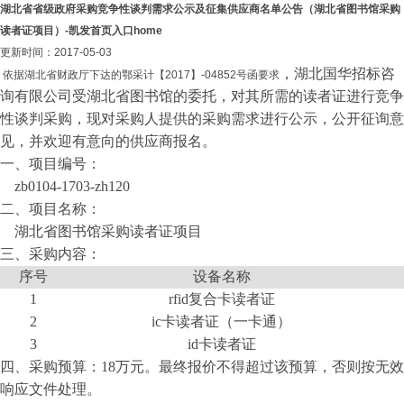
湖北省省级政府采购竞争性谈判需求公示及征集供应商名单公告（湖北省图书馆采购
读者证项目）-凯发首页入口home
更新时间：2017-05-03
，
湖北国华招标咨
依据湖北省财政厅下达的鄂采计【
2017】-04852号函要求
询有限公司
受湖北省图书馆的委托，对其所需的读者证进行
竞争
性谈判
采购
，
现对采购人提供的采购需求进行公示，公开征询意
见，并欢迎有意向的供应商报名。
一、项目编号：
zb0104-1703-zh120
二、项目名称：
湖北省图书馆采购读者证项目
三、采购内容
：
序号
设备名称
1
rfid复合卡读者证
2
ic卡读者证（一卡通）
3
id卡读者证
四、采购预算：
18万元
。最终报价不得超过该预算，否则按无效
响应文件处理
。