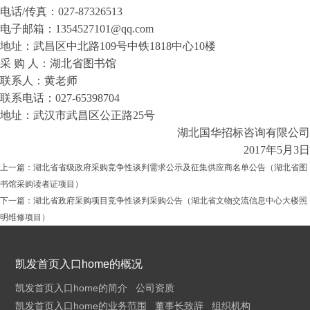
电话
/传真：027-87326513
电子邮箱：
1354527101@qq.com
地址：武昌区中北路
109号中铁1818中心10楼
采
购
人：湖北省图书馆
联系人：黄
老师
联系电话：
027-65398704
地址：武汉市武昌区公正路
25号
湖北国华招标咨询有限公司
201
7
年
5
月
3
日
上一篇：
湖北省省级政府采购竞争性谈判需求公示及征集供应商名单公告（湖北省图
书馆采购读者证项目）
下一篇：
湖北省政府采购项目竞争性谈判采购公告（湖北省文物交流信息中心大楼照
明维修项目）
凯发首页入口home的概况
凯发首页入口home的简介
公司资质
凯发首页入口home的业务范围
董事长致辞
组织机构