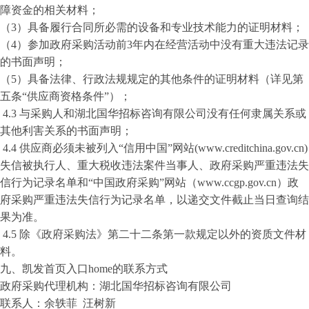
障资金的相关材料；
（
3）具备履行合同所必需的设备和专业技术能力的证明材料；
（
4）参加政府采购活动前3年内在经营活动中没有重大违法记录
的书面声明；
（
5）具备法律、行政法规规定的其他条件的证明材料（详见第
五条“供应商资格条件”）；
4.3
与采购人和
湖北国华招标咨询有限公司
没有任何隶属关系或
其他利害关系的书面声明；
4.4
供应商必须未被列入
“信用中国”网站(www.creditchina.gov.cn)
失信被执行人、重大税收违法案件当事人、政府采购严重违法失
信行为记录名单和“中国政府采购”网站（www.ccgp.gov.cn）政
府采购严重违法失信行为记录名单，以递交文件截止当日查询结
果为准
。
4.5
除《政府采购法》第二十二条第一款规定以外的资质文件材
料。
九、凯发首页入口home的联系方式
政府采购代理机构：
湖北国华招标咨询有限公司
联系人：余轶菲
汪树新