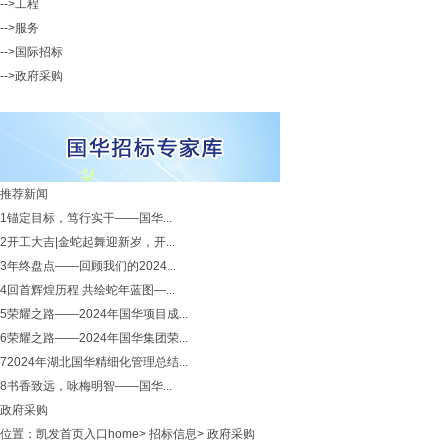
-->工程
-->服务
-->国际招标
-->政府采购
推荐新闻
1
锚定目标，笃行实干——国华...
2
开工大吉|金蛇起舞迎新岁，开...
3
年终盘点——回顾我们的2024...
4
回首辉煌历程 共绘蛇年蓝图—...
5
荣耀之路——2024年国华项目成...
6
荣耀之路——2024年国华集团荣...
7
2024年湖北国华精细化管理总结...
8
书香致远，咏梅明智——国华...
政府采购
位置：
凯发首页入口home
>
招标信息
>
政府采购