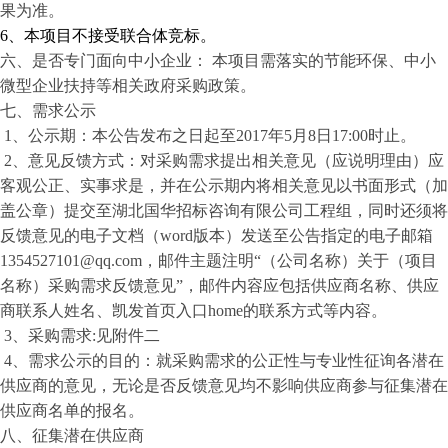
果为准
。
6
、本项目不接受
联合体竞标。
六、是否专门面向中小企业：
本项目需落实的节能环保、中小
微型企业扶持等相关政府采购政策。
七、需求公示
1
、
公示期：本公告发布之日起至
201
7
年
5
月
8
日
17:00时
止。
2
、
意见反馈方式：对采购需求提出相关意见（应说明理由）应
客观公正、实事求是，并在公示期内将相关意见以书面形式（加
盖公章）提交至
湖北国华招标咨询有限公司
工程组，同时还须将
反馈意见的电子文档（
word版本）发送至公告指定的电子邮箱
1354527101@qq.com
，邮件主题注明“（公司名称）关于（项目
名称）采购需求反馈意见”，邮件内容应包括供应商名称、供应
商联系人姓名、凯发首页入口home的联系方式等内容。
3
、
采购需求
:见附件
二
4
、
需求公示的目的：就采购需求的公正性与专业性征询各潜在
供应商的意见，无论是否反馈意见均不影响供应商参与征集潜在
供应商名单的报名。
八、征集潜在供应商