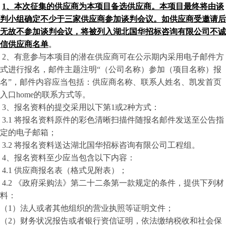
1、本次征集的供应商为本项目备选供应商。本项目最终将由谈
判小组确定不少于三家供应商参加谈判会议。如供应商受邀请后
无故不参加谈判会议，将被列入湖北国华招标咨询有限公司不诚
信供应商名单
。
2、
有意参与本项目的潜在供应商可在公示期内采用电子邮件方
式进行报名，邮件主题注明
“（公司名称）参加（项目名称）报
名”，邮件内容应当包括：供应商名称、联系人姓名、凯发首页
入口home的联系方式等。
3、
报名资料的提交采用以下第
1或2种方式：
3.
1
将报名资料原件的彩色清晰扫描件随报名邮件发送至公告指
定的电子邮箱；
3.
2
将报名资料送达
湖北国华招标咨询有限公司
工程组。
4、
报名资料至少应当包含以下内容：
4.1
供应商报名表（格式见附表）；
4.2 《
政府采购法》第二十二条第一款规定的条件，提供下列材
料：
（
1）法人或者其他组织的营业执照等证明文件；
（
2）财务状况报告或者银行资信证明，依法缴纳税收和社会保