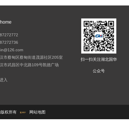
ome
7272772
7272736
pin@126.com
汉市蔡甸区蔡甸街道茂源社区205室
扫一扫关注湖北国华
汉市武昌区中北路109号凯德广场
公众号
进入
e的版权所有
网站地图