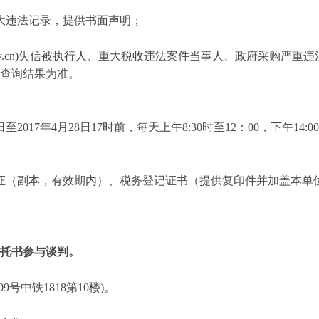
重大违法记录，提供书面声明；
na.gov.cn)失信被执行人、重大税收违法案件当事人、政府采购严重违法
查询结果为准
。
日至
2017年
4
月
28
日
17时前，每天上午8:30时至12：00，下午1
证（副本，有效期内）、税务登记证书（提供复印件并加盖本单
托书参与谈判。
9号中铁1818第10楼)。