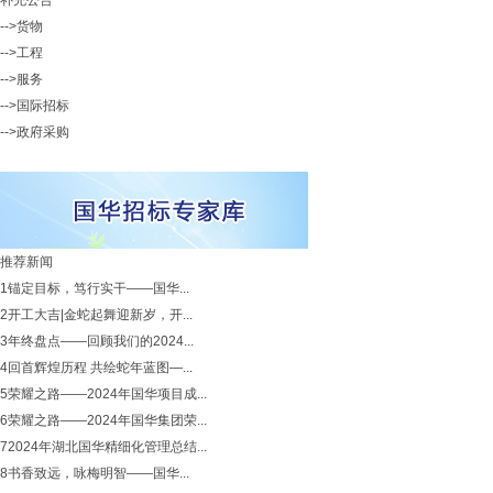
补充公告
-->货物
-->工程
-->服务
-->国际招标
-->政府采购
推荐新闻
1
锚定目标，笃行实干——国华...
2
开工大吉|金蛇起舞迎新岁，开...
3
年终盘点——回顾我们的2024...
4
回首辉煌历程 共绘蛇年蓝图—...
5
荣耀之路——2024年国华项目成...
6
荣耀之路——2024年国华集团荣...
7
2024年湖北国华精细化管理总结...
8
书香致远，咏梅明智——国华...