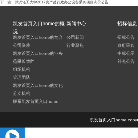
下一篇：
武汉轻工大学2017资产处行政办公设备采购项目询价公告
凯发首页入口home的概
新闻中心
招标信息
况
凯发首页入口home的简介
公司新闻
招标公告
公司资质
行业聚焦
政府采购
凯发首页入口home的业务
中标公示
范围
董事长致辞
补充公告
组织机构
管理团队
凯发首页入口home的文化
分支机构
联系凯发首页入口home
凯发首页入口home cop