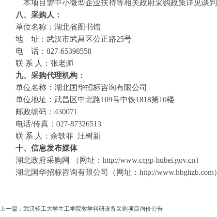
本项目需中小微型企业扶持等相关政府采购政策详见谈判
八
、采购人：
单位名称：
湖北省图书馆
地
址：
武汉市武昌区公正路
25号
电
话：
027-65398558
联
系
人：张老师
九
、采购代理机构：
单位名称：
湖北国华招标咨询有限公司
单位地址：武昌区中北路
109号中铁1818第10楼
邮政编码：
430071
电话
/传真：027-87326513
联
系
人：余轶菲
汪树新
十
、信息发布媒体
湖北政府采购网
（网址：
http://www.ccgp-hubei.gov.cn）
湖北国华招标咨询有限公司（网址：
http://www.hbghzb.co
上一篇：
武汉轻工大学生工学院教学科研设备采购项目询价公告