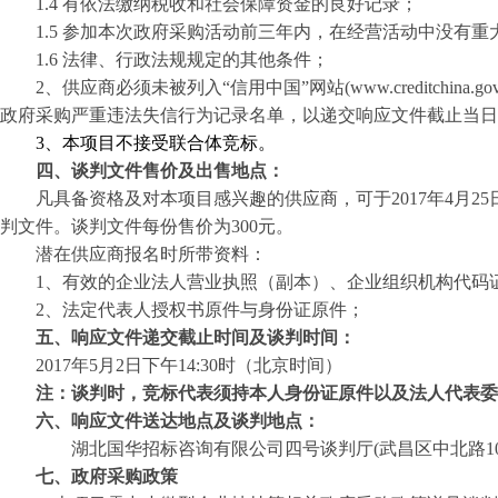
1.4 有依法缴纳税收和社会保障资金的良好记录；
1.5 参加本次政府采购活动前三年内，在经营活动中没有
1.6 法律、行政法规规定的其他条件；
2、供应商必须未被列入“信用中国”网站(www.creditchi
政府采购严重违法失信行为记录名单，
以递交响应文件截止当日
3
、本项目不接受联合体竞标。
四、谈判文件售价及出售地点：
凡具备资格及对本项目感兴趣的供应商，可于
2017年4月
25
判文件。谈判文件每份售价为300元。
潜在供应商报名时所带资料：
1、
有效的企业法人营业执照（副本）、企业组织机构代码
2、
法定代表人授权书原件与身份证原件；
五、响应文件递交截止时间及谈判时间：
2017年
5
月
2
日下午
14:30时（北京时间）
注：
谈判时，竞标代表须持本人身份证原件以及法人代表委
六、响应文件送达地点及谈判地点：
湖北国华招标咨询有限公司四号谈判厅
(武昌区中北路10
七、
政府采购政策