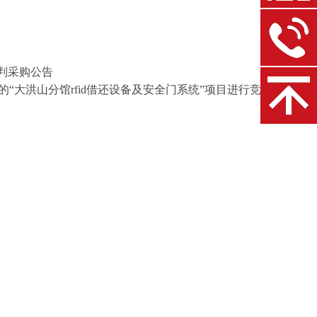
谈判采购公告
的
“
大洪山分馆
rfid借还设备及安全门系统
”
项目
进行竞争性谈判