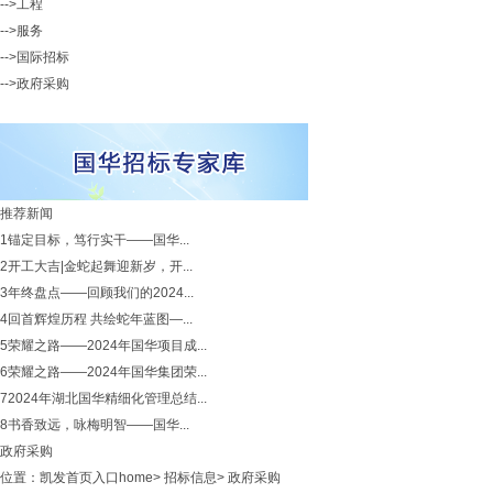
-->工程
-->服务
-->国际招标
-->政府采购
推荐新闻
1
锚定目标，笃行实干——国华...
2
开工大吉|金蛇起舞迎新岁，开...
3
年终盘点——回顾我们的2024...
4
回首辉煌历程 共绘蛇年蓝图—...
5
荣耀之路——2024年国华项目成...
6
荣耀之路——2024年国华集团荣...
7
2024年湖北国华精细化管理总结...
8
书香致远，咏梅明智——国华...
政府采购
位置：
凯发首页入口home
>
招标信息
>
政府采购