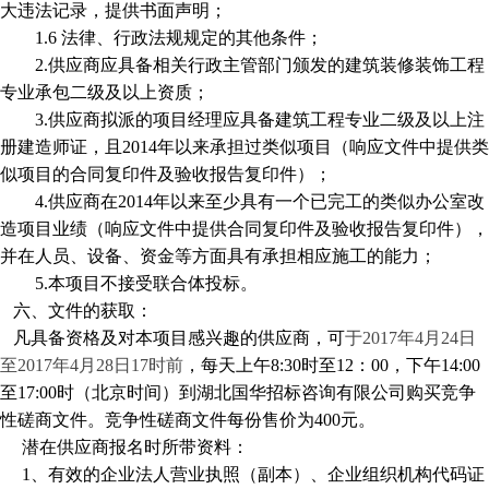
大违法记录，提供书面声明；
1.6
法律、行政法规规定的其他条件；
2.
供应商应具备相关
行政主管部门颁发的建筑
装修装饰工程
专业承包二级
及以上资质；
3.
供应商拟派的项目经理应具备建筑工程专业二级及以上注
册建造师证，且
2014
年以来承担过类
似项目（响应文件中提供类
似项目的合同复印件
及验收报告复印件
）；
4.
供应商在
2014
年
以来至少具有
一
个已完工的类似
办公室改
造
项目业绩（响应文件中提供合同复印件
及验收报告复印件
），
并在人员、设备、资金等方面具有承担相应施工的能力；
5.
本项目不接受联合体投标。
六、文件的获取：
凡具备资格及对本项目感兴趣的供应商，可
于
2017年
4
月
24
日
至
2017年
4
月
28
日
17时前
，每天上午
8:30时至12：00，下午14:00
至17:00时（北京时间）到湖北国华招标咨询有限公司购买竞争
性磋商文件。竞争性磋商文件每份售价为
4
00
元。
潜在供应商报名时所带资料：
1
、有效的企业法人营业执照（副本）、企业组织机构代码证