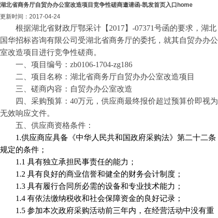
湖北省商务厅自贸办办公室改造项目竞争性磋商邀请函-凯发首页入口home
更新时间：2017-04-24
根据湖北省财政厅鄂采计【
2017
】
-
07371
号函的要求，湖北
国华招标咨询有限公司受
湖北省商务厅
的委托，就其
自贸办办公
室改造
项目进行竞争性磋商。
一、项目编号：
zb0106-1704-zg186
二、项目名称：
湖北省商务厅自贸办办公室改造
项目
三、磋商内容：
自贸办办公室改造
四、采购预算：
40
万元，供应商最终报价超过预算价即视为
无效响应文件。
五、供应商资格条件：
1.
供应商应具备《中华人民共和国政府采购法》第二十二条
规定的条件；
1.1
具有独立承担民事责任的能力；
1.2
具有良好的商业信誉和健全的财务会计制度；
1.3
具有履行合同所必需的设备和专业技术能力；
1.4
有依法缴纳税收和社会保障资金的良好记录；
1.5
参加本次政府采购活动前三年内，在经营活动中没有重