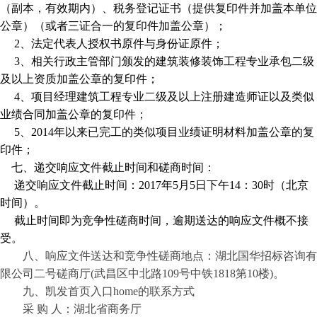
（副本，有效期内）、税务登记证书（提供复印件并加盖本单位
公章）（或者三证合一的复印件加盖公章）；
2
、法定代表人授权书原件与身份证原件；
3
、相关行政主管部门颁发的建筑
装修装饰工程专业承包二级
及以上资质加盖公章的复印件；
4
、项目经理建筑工程专业二级及以上注册建造师证以及类似
业绩合同加盖公章的复印件；
5
、
2014
年以来已完工的类似项目业绩
证明材料
加盖公章的复
印件；
七、递交响应文件截止时间和磋商时间：
递交响应文件截止时间
：
2017年
5
月
5
日
下午
14：30时
（
北京
时间）。
截止时间即为竞争性磋商时间，逾期送达的响应文件概不接
受。
八、响应文件送达和竞争性磋商地点：湖北国华招标咨询有
限公司
二
号磋
商厅
(
武昌区中北路
109
号中铁
1818
第
10
楼
)
。
九、凯发首页入口home的联系方式
采
购
人：
湖北省商务厅