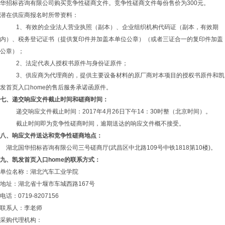
华招标咨询有限公司购买竞争性磋商文件。竞争性磋商文件每份售价为300元。
潜在供应商报名时所带资料：
1、有效的企业法人营业执照（副本）、企业组织机构代码证（副本，有效期
内）、税务登记证书（提供复印件并加盖本单位公章）（或者三证合一的复印件加盖
公章）；
2、法定代表人授权书原件与身份证原件；
3、供应商为代理商的，提供主要设备材料的原厂商对本项目的授权书原件和凯
发首页入口home的售后服务承诺函原件。
七、递交响应文件截止时间和磋商时间：
递交响应文件截止时间：2017
年
4月26日下午14：30时整（北京时间）。
截止时间即为竞争性磋商时间，逾期送达的响应文件概不接受。
八、响应文件送达和竞争性磋商地点：
湖北国华招标咨询有限公司
三号磋商厅(武昌区中北路109号中铁1818第10楼)。
九、凯发首页入口home的联系方式：
单位名称：湖北汽车工业学院
地址：湖北省十堰市车城西路167号
电话：0719-8207156
联系人：李老师
采购代理机构：