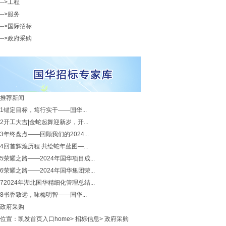
-->工程
-->服务
-->国际招标
-->政府采购
推荐新闻
1
锚定目标，笃行实干——国华...
2
开工大吉|金蛇起舞迎新岁，开...
3
年终盘点——回顾我们的2024...
4
回首辉煌历程 共绘蛇年蓝图—...
5
荣耀之路——2024年国华项目成...
6
荣耀之路——2024年国华集团荣...
7
2024年湖北国华精细化管理总结...
8
书香致远，咏梅明智——国华...
政府采购
位置：
凯发首页入口home
>
招标信息
>
政府采购