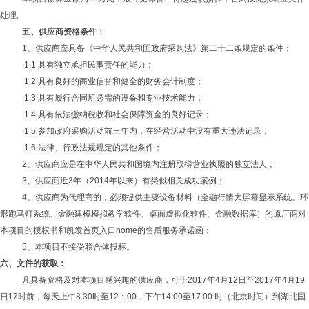
处理。
五、供应商资格条件：
1、供应商应具备《中华人民共和国政府采购法》第二十二条规定的条件；
1.1 具有独立承担民事责任的能力；
1.2 具有良好的商业信誉和健全的财务会计制度；
1.3 具有履行合同所必需的设备和专业技术能力；
1.4 具有依法缴纳税收和社会保障资金的良好记录；
1.5 参加政府采购活动前三年内，在经营活动中没有重大违法记录；
1.6 法律、行政法规规定的其他条件；
2、供应商应是在中华人民共和国境内注册取得营业执照的独立法人；
3
、供应商近
3年（2014年以来）有类似相关成功案例；
4、供应商为代理商的，必须提供主要设备材料（金融行情大屏幕显示系统、环
形跑马灯系统、金融建模模拟教学软件、桌面虚拟化软件、金融数据库）的原厂商对
本项目的授权书和凯发首页入口home的售后服务承诺函；
5、本项目不接受联合体投标。
六、文件的获取：
凡具备资格及对本项目感兴趣的供应商，可于2017
年
4月12日至2017
年
4月19
日17时前，每天上午8:30时至12：00，下午14:00至17:00 时（北京时间）到湖北国