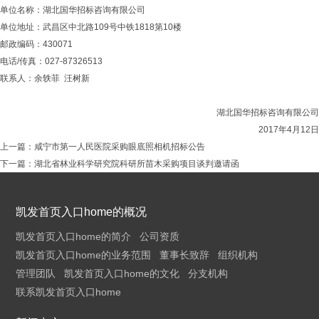
单位名称：湖北国华招标咨询有限公司
单位地址：武昌区中北路109号中铁1818第10楼
邮政编码：430071
电话/传真：027-87326513
联系人：余轶菲 汪树新
湖北国华招标咨询有限公司
2017
年
4月12日
上一篇：
咸宁市第一人民医院采购眼底照相机招标公告
下一篇：
湖北省林业科学研究院科研所苗木采购项目谈判邀请函
凯发首页入口home的概况
凯发首页入口home的简介
公司资质
凯发首页入口home的业务范围
董事长致辞
组织机构
管理团队
凯发首页入口home的文化
分支机构
联系凯发首页入口home