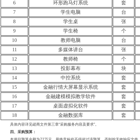
6
环形跑马灯系统
套
7
学生电脑
台
8
学生桌
张
9
学生椅
个
10
教师电脑
台
11
多媒体讲台
张
12
教师椅
个
13
投影幕布
块
14
中控系统
套
15
金融行情大屏幕显示系统
套
16
金融建模模拟教学软件
套
17
桌面虚拟化软件
套
18
金融数据库
套
具体内容详见磋商文件第三章
“采购服务内容及要求”。
四、采购预算：
本项目预算金额为
72万元，最终竞标价不得超过该预算，否则按无效响应文件