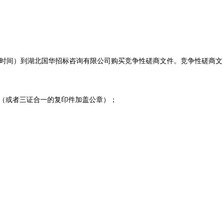
00 时（北京时间）到湖北国华招标咨询有限公司购买竞争性磋商文件。竞争性磋商文
（或者三证合一的复印件加盖公章）；