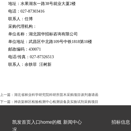
地址：水果湖东一路38号就业大厦2楼
电话：027-87303416
联系人：任博
采购代理机构：
单位名称：湖北国华招标咨询有限公司
单位地址：武昌区中北路109号中铁1818第10楼
邮政编码：430071
电话/传真：027-87326513
联系人：余轶菲 汪树新
上一篇：
湖北省林业科学研究院科研所苗木采购项目谈判邀请函
下一篇：
神农架林区检验检测中心检测设备及实验试剂采购项目
凯发首页入口home的概
新闻中心
招标信息
况