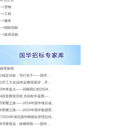
补充公告
-->货物
-->工程
-->服务
-->国际招标
-->政府采购
推荐新闻
1
锚定目标，笃行实干——国华...
2
开工大吉|金蛇起舞迎新岁，开...
3
年终盘点——回顾我们的2024...
4
回首辉煌历程 共绘蛇年蓝图—...
5
荣耀之路——2024年国华项目成...
6
荣耀之路——2024年国华集团荣...
7
2024年湖北国华精细化管理总结...
8
书香致远，咏梅明智——国华...